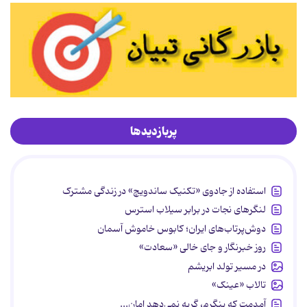
پربازدیدها
استفاده از جادوی «تکنیک ساندویچ» در زندگی مشترک
لنگرهای نجات در برابر سیلاب استرس
دوش‌پرتاب‌های ایران؛ کابوس خاموش آسمان
روز خبرنگار و جای خالی «سعادت»
در مسیر تولد ابریشم
تالاب «عینک»
آمدمت که بنگرم، گریه نمی‌دهد امان...