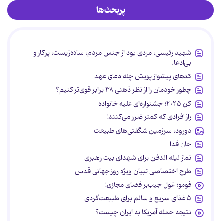
پربحث‌ها
شهید رئیسی، مردی بود از جنس مردم، ساده‌زیست، پرکار و
بی‌ادعا.
کدهای پیشواز پویش چله دعای عهد
چطور خودمان را از نظر ذهنی ۳۸ برابر قوی‌تر کنیم؟
کن ۲۰۲۵؛ جشنواره‌ای علیه خانواده
راز افرادی که کمتر ضرر می‌کنند!
دورود، سرزمین شگفتی‌های طبیعت
جان فدا
نماز لیله الدفن برای شهدای بیت رهبری
طرح اختصاصی تبیان ویژه روز جهانی قدس
فومو؛ غول جیب‌بر فضای مجازی!
۵ غذای سریع و سالم برای طبیعت‌گردی
نتیجه حمله آمریکا به ایران چیست؟