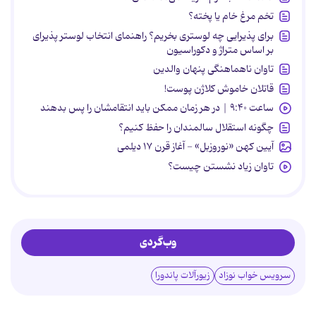
تخم مرغ خام یا پخته؟
برای پذیرایی چه لوستری بخریم؟ راهنمای انتخاب لوستر پذیرای
بر اساس متراژ و دکوراسیون
تاوان ناهماهنگی پنهان والدین
قاتلان خاموش کلاژن پوست!
ساعت ۹:۴۰ | در هر زمان ممکن باید انتقامشان را پس بدهند
چگونه استقلال سالمندان را حفظ کنیم؟
آیین کهن «نوروزبل» - آغاز قرن ۱۷ دیلمی
تاوان زیاد نشستن چیست؟
وب‌گردی
سرویس خواب نوزاد
زیورآلات پاندورا