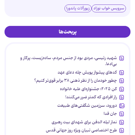
سرویس خواب نوزاد
زیورآلات پاندورا
پربحث‌ها
شهید رئیسی، مردی بود از جنس مردم، ساده‌زیست، پرکار و
بی‌ادعا.
کدهای پیشواز پویش چله دعای عهد
چطور خودمان را از نظر ذهنی ۳۸ برابر قوی‌تر کنیم؟
کن ۲۰۲۵؛ جشنواره‌ای علیه خانواده
راز افرادی که کمتر ضرر می‌کنند!
دورود، سرزمین شگفتی‌های طبیعت
جان فدا
نماز لیله الدفن برای شهدای بیت رهبری
طرح اختصاصی تبیان ویژه روز جهانی قدس