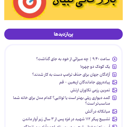
پربازدیدها
ساعت ۹:۴۰ | چه میراثی از خود به جای گذاشت؟
یک کودک دو چهره!
آزادگان جهان برای حذف ترامپ دست به کار شدند؟
پیاده‌روی جاماندگان اربعین - قم
تمرین رزمی تکاوران ارتش
کمد دیواری ریلی بهتر است یا لولایی؟ کدام مدل برای خانه شما
مناسب‌تر است؟
میانکاله در آتش
تشییع پیکر ۱۱۲ شهید در غزه پس از ۳ سال زیر آوار ماندن
آیین تعزیه‌خوانی اربعین در روستای احمدآباد - میانجلگه