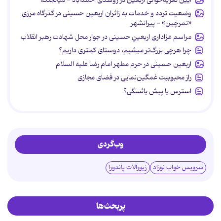
وضعیت تردد و خدمات به زائران اربعین حسینی در گذرگاه مرزی
«تمرچین» - پیرانشهر
مراسم عزاداری اربعینِ حسینی در جوار محل شهادت رهبر انقلاب
چرا هرچی بزرگ‌تر میشیم، دوستای کمتری داریم؟
اربعین حسینی در حرم مطهر امام رضا علیه السلام
راز محبوبیت غمگین‌نمایی در فضای مجازی
استرس یا پیش یائسگی؟
وب‌گردی
سرویس خواب نوزاد
زیورآلات پاندورا
پربحث‌ها