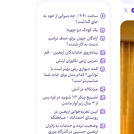
ساعت ۹:۴۰ | چه میراثی از خود به
جای گذاشت؟
یک کودک دو چهره!
آزادگان جهان برای حذف ترامپ
دست به کار شدند؟
پیاده‌روی جاماندگان اربعین - قم
تمرین رزمی تکاوران ارتش
کمد دیواری ریلی بهتر است یا
لولایی؟ کدام مدل برای خانه شما
مناسب‌تر است؟
میانکاله در آتش
تشییع پیکر ۱۱۲ شهید در غزه پس
از ۳ سال زیر آوار ماندن
آیین تعزیه‌خوانی اربعین در
روستای احمدآباد - میانجلگه
وضعیت تردد و خدمات به زائران
اربعین حسینی در گذرگاه مرزی