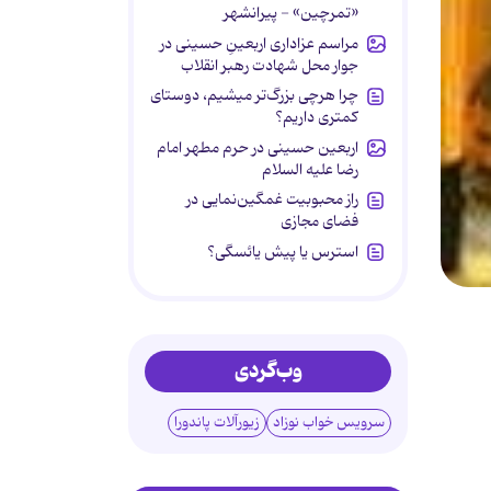
«تمرچین» - پیرانشهر
مراسم عزاداری اربعینِ حسینی در
جوار محل شهادت رهبر انقلاب
چرا هرچی بزرگ‌تر میشیم، دوستای
کمتری داریم؟
اربعین حسینی در حرم مطهر امام
رضا علیه السلام
راز محبوبیت غمگین‌نمایی در
فضای مجازی
استرس یا پیش یائسگی؟
وب‌گردی
سرویس خواب نوزاد
زیورآلات پاندورا