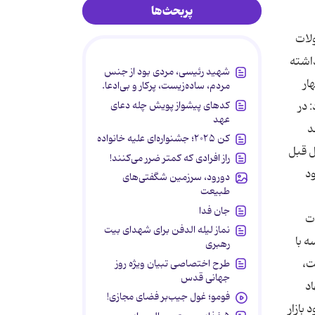
پربحث‌ها
لات
از نظر ارزشی 18 درصد كاهش داشته
شهید رئیسی، مردی بود از جنس
ار
مردم، ساده‌زیست، پرکار و بی‌ادعا.
کدهای پیشواز پویش چله دعای
اد: در
عهد
4 درصد و از لحاظ ارزشی 10 درصد
کن ۲۰۲۵؛ جشنواره‌ای علیه خانواده
ل قبل
راز افرادی که کمتر ضرر می‌کنند!
ود
دورود، سرزمین شگفتی‌های
طبیعت
جان فدا
ت
نماز لیله الدفن برای شهدای بیت
 130 هزار تن در مقایسه با
رهبری
ت،
طرح اختصاصی تبیان ویژه روز
جهانی قدس
اد
فومو؛ غول جیب‌بر فضای مجازی!
بازار