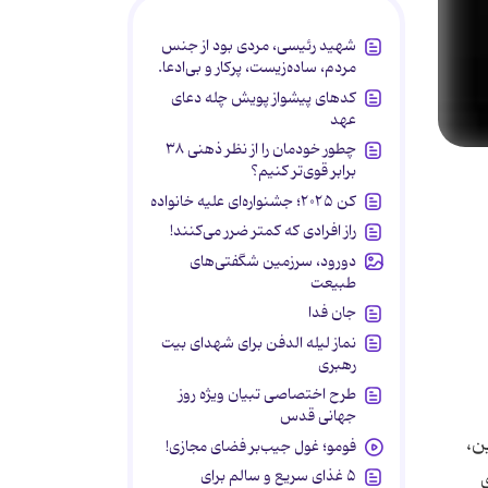
شهید رئیسی، مردی بود از جنس
مردم، ساده‌زیست، پرکار و بی‌ادعا.
کدهای پیشواز پویش چله دعای
عهد
چطور خودمان را از نظر ذهنی ۳۸
برابر قوی‌تر کنیم؟
کن ۲۰۲۵؛ جشنواره‌ای علیه خانواده
راز افرادی که کمتر ضرر می‌کنند!
دورود، سرزمین شگفتی‌های
طبیعت
جان فدا
نماز لیله الدفن برای شهدای بیت
رهبری
طرح اختصاصی تبیان ویژه روز
جهانی قدس
ن،
فومو؛ غول جیب‌بر فضای مجازی!
۵ غذای سریع و سالم برای