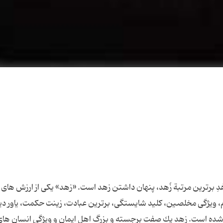
 الزُّهْدِ برترین مرتبة زُهد، پنهان داشتن زهد است. «زهد» یكی از ارزش های
، ویژگی مخلصین، كلید شایستگی، برترین عبادت، زینت حكمت، یاور دی
شده است. زهد یك‌ صفت برجسته و بزرگ اهل ایمان و ویژگی انسان های