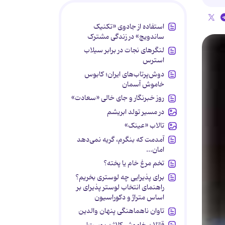
استفاده از جادوی «تکنیک
ساندویچ» در زندگی مشترک
لنگرهای نجات در برابر سیلاب
استرس
دوش‌پرتاب‌های ایران؛ کابوس
خاموش آسمان
روز خبرنگار و جای خالی «سعادت»
در مسیر تولد ابریشم
تالاب «عینک»
آمدمت که بنگرم، گریه نمی‌دهد
امان...
تخم مرغ خام یا پخته؟
برای پذیرایی چه لوستری بخریم؟
راهنمای انتخاب لوستر پذیرای بر
اساس متراژ و دکوراسیون
تاوان ناهماهنگی پنهان والدین
قاتلان خاموش کلاژن پوست!