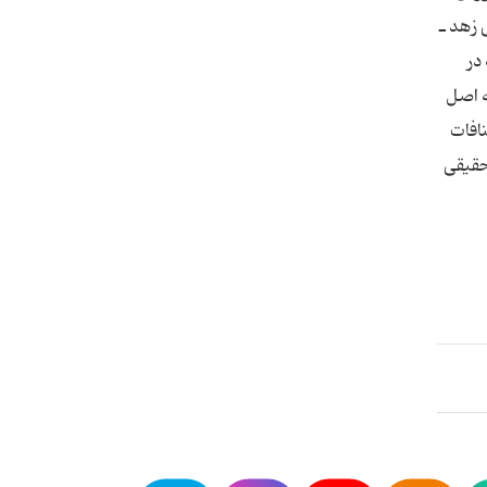
 زهد ـ
در
ه اصل
افات
 حقیقی