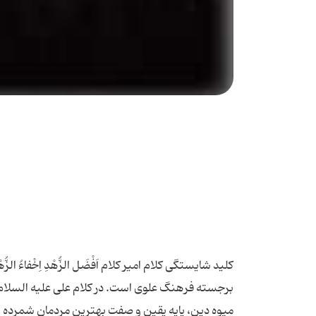
کلید شایستگی كلام امیر كلام اَفْضَل الزُّهْدِ اِخْفاءُ
برجسته فرهنگ علوی است. در كلام علی علیه السلام
میوه دین، پایه یقین و صفت بهترین مردمان شمرده 