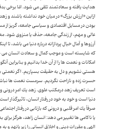
هدایت یافته و سعادتمند تلقی می شود. امّا برخی ب
ازاین «ارزش بزرگ» در میان خود نداشته باشند و زهد را
بودن در مسایل اقتصادی و سیاسی جامعه، گریز از مسئو
عالی و مهم، از زندگی جامعه، حذف ‌یا منزوی شود. م
آرزوها و آمال خیال پردازانه درباره دنیا می باشد، تا ا
كه شایسته است و موجب كمال و سعادت انسان می شود، 
امكانات و نعمت ها را از آن خدا بدانیم و بنابراین آنگ
هستی نشویم و دل به حقیقت بسپاریم. اگر نعمتی به 
حسرت زده و ناراحت نگردیم. سرمست نعمت ها نباشیم كه
است تعریف‌ زهد درمكتب علوی. زهد یك‌ امرِ درونی
دنیا است و خود به خود در رفتار انسان، تاثیرگذار اس
صرفاً یك‌ امر قلبی و درونی كه بازتابی در رفتار اجتم
یا ناكامی ها تغییر می دهد: انسان زاهد، هرگز بر
الهی و مقررات دینی و اخلاق‌ انسانی را زیر پانهد و به