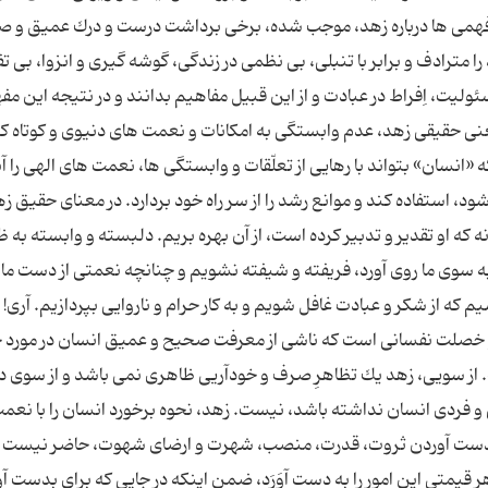
دفهمی ها درباره زهد، موجب شده، برخی برداشت درست و درك‌ عمیق‌ و
 مترادف‌ و برابر با تنبلی، بی نظمی در زندگی، گوشه گیری و انزوا، بی ت
لیت، اِفراط در عبادت و از این قبیل مفاهیم بدانند و در نتیجه این مف
عنی حقیقی زهد، عدم وابستگی به امكانات و نعمت های دنیوی و كوتاه ك
ینكه «انسان» بتواند با رهایی از تعلّقات و وابستگی ها، نعمت های الهی را آ
استفاده كند و موانع رشد را از سر راه خود بردارد. در معنای حقیق زه
ونه كه او تقدیر و تدبیر كرده است، از آن بهره بریم. دلبسته و وابسته به 
سوی ما روی آورد، فریفته و شیفته نشویم و چنانچه نعمتی از دست ما 
 از شكر و عبادت غافل شویم و به كار حرام و ناروایی بپردازیم. آری! 
 و خصلت نفسانی است كه ناشی از معرفت صحیح و عمیق‌ انسان در مورد
ت. از سویی، زهد یك‌ تظاهرِ صرف‌ و خودآریی ظاهری نمی باشد و از سوی د
اعی و فردی انسان نداشته باشد، نیست. زهد، نحوه برخورد انسان را با نعمت
ای بدست آوردن ثروت، قدرت، منصب، شهرت و ارضای شهوت، حاضر نیست
 هر قیمتی این امور را به دست آوَرَد، ضمن اینكه در جایی كه برای بدست آ