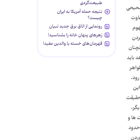
طبیعت‌گردی
 صحیحی
نتیجه حمله آمریکا به ایران
فاوت
چیست؟
رونمایی از اتاق برق جدید تبیان
هوم
زهرهای پنهان خانه را بشناسید!
ردن
قهرمان‌های خسته یا والدین مفید!
نچنان
د باید
ظواهر
رود،
این
 حقیقت
یگر،
 ها و
 حدود
وردن