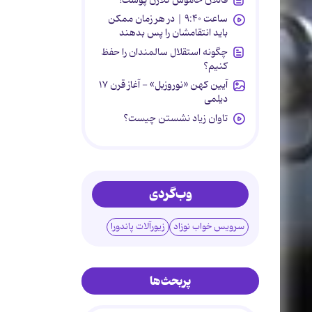
ساعت ۹:۴۰ | در هر زمان ممکن
باید انتقامشان را پس بدهند
چگونه استقلال سالمندان را حفظ
کنیم؟
آیین کهن «نوروزبل» - آغاز قرن ۱۷
دیلمی
تاوان زیاد نشستن چیست؟
وب‌گردی
سرویس خواب نوزاد
زیورآلات پاندورا
پربحث‌ها