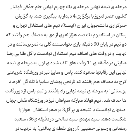
مرحله ی نیمه نهایی مرحله ی یك چهارم نهایی جام حذفی فوتبال
كشور، عصر امروز با برگزاری 4 دیدار به پیگیری شد. به گزارش
خبرگزاری دانشجویان ایران (ایسنا)، تیم های استقلال تهران و
پیكان در استادیوم یك صد هزاز نفری آزادی به مصاف هم رفتند كه
دو تیم در پایان 90 دقیقه بازی نتوانستند گلی به ثمر برسانند و در
نهایت و در وقت های اضافه تیم استقلال توانست با گل طلایی رضا
عنایتی در دقیقه ی 11 وقت های تلف شده ی اول به مرحله ی نیمه
نهایی این رقابتها صعود كند. پاس و سایپا نیز در ورزشگاه شریعتی
كرج به مصاف هم رفتند كه نارنجی پوشان سایپا با تك گل "فرهاد
بوستانی" به مرحله ی نیمه نهایی راه یافتند و تیم پاس از دور رقابت
ها حذف شد. تیم فولاد مباركه سپاهان نیز در ورزشگاه نقش جهان
اصفهان توانست با نتیجه ی پر گل3 بر صفر استقلال اهواز را
شكست دهد. سید مهدی سید صالحی در دقیقه ی36، سعید
رمضانی و رسولی خطیبی (از روی نقطه ی پنالتی) به ترتیب در