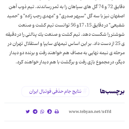
دقایق 72 و 74 گل های سپاهان را به ثمر رساندند. تیم ذوب آهن
اصفهان نیز با سه گل "سپهر صدری" و "مهدی رجب زاده" و "حمید
شفیعی" در دقایق 15، 17و 56 توانست تیم كشت و صنعت
شوشتر را شكست دهد. تیم كشت و صنعت یك پنالتی را در دقیقه
ی 25 از دست داد. بر این اساس تیمهای سایپا و استقلال تهران در
مرحله ی نیمه نهایی به مصاف هم خواهند رفت و برنده دو دیدار
دیگر، در مجموع بازی رفت و برگشت با هم دیدار خواهند كرد.
برچسب‌ها
نتایج جام حذفی فوتبال ایران