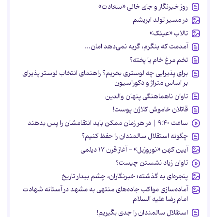
روز خبرنگار و جای خالی «سعادت»
در مسیر تولد ابریشم
تالاب «عینک»
آمدمت که بنگرم، گریه نمی‌دهد امان...
تخم مرغ خام یا پخته؟
برای پذیرایی چه لوستری بخریم؟ راهنمای انتخاب لوستر پذیرای
بر اساس متراژ و دکوراسیون
تاوان ناهماهنگی پنهان والدین
قاتلان خاموش کلاژن پوست!
ساعت ۹:۴۰ | در هر زمان ممکن باید انتقامشان را پس بدهند
چگونه استقلال سالمندان را حفظ کنیم؟
آیین کهن «نوروزبل» - آغاز قرن ۱۷ دیلمی
تاوان زیاد نشستن چیست؟
پنجره‌ای به گذشته؛ خبرنگاران، چشم بیدار تاریخ
آماده‌سازی مواکب جاده‌های منتهی به مشهد در آستانه شهادت
امام رضا علیه السلام
استقلال سالمندان را جدی بگیریم!