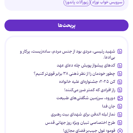
سرویس خواب نوزاد
زیورآلات پاندورا
پربحث‌ها
شهید رئیسی، مردی بود از جنس مردم، ساده‌زیست، پرکار و
بی‌ادعا.
کدهای پیشواز پویش چله دعای عهد
چطور خودمان را از نظر ذهنی ۳۸ برابر قوی‌تر کنیم؟
کن ۲۰۲۵؛ جشنواره‌ای علیه خانواده
راز افرادی که کمتر ضرر می‌کنند!
دورود، سرزمین شگفتی‌های طبیعت
جان فدا
نماز لیله الدفن برای شهدای بیت رهبری
طرح اختصاصی تبیان ویژه روز جهانی قدس
فومو؛ غول جیب‌بر فضای مجازی!