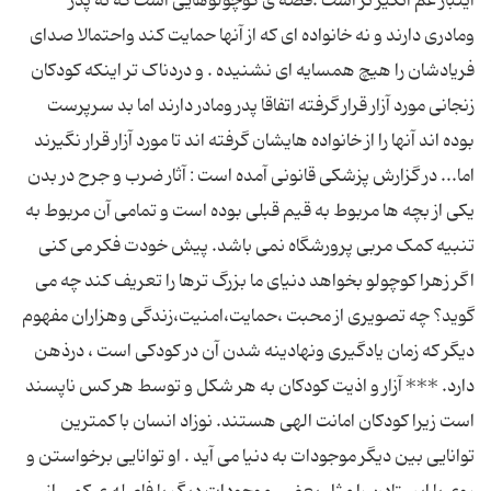
اینبار غم انگیز تر است .قصه ی کوچولوهایی است که نه پدر
ومادری دارند و نه خانواده ای که از آنها حمایت کند واحتمالا صدای
فریادشان را هیچ همسایه ای نشنیده . و دردناک تر اینکه کودکان
زنجانی مورد آزار قرار گرفته اتفاقا پدر ومادر دارند اما بد سرپرست
بوده اند آنها را از خانواده هایشان گرفته اند تا مورد آزار قرار نگیرند
اما... در گزارش پزشکی قانونی آمده است : آثار ضرب و جرح در بدن
یکی از بچه ها مربوط به قیم قبلی بوده است و تمامی آن مربوط به
تنبیه کمک مربی پرورشگاه نمی باشد. پیش خودت فکر می کنی
اگر زهرا کوچولو بخواهد دنیای ما بزرگ ترها را تعریف کند چه می
گوید؟ چه تصویری از محبت ،حمایت،امنیت،زندگی وهزاران مفهوم
دیگر که زمان یادگیری ونهادینه شدن آن در کودکی است ، درذهن
دارد. *** آزار و اذیت کودکان به هر شکل و توسط هر کس ناپسند
است زیرا کودکان امانت الهی هستند. نوزاد انسان با کمترین
توانایی بین دیگر موجودات به دنیا می آید . او توانایی برخواستن و