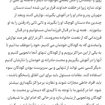
روی پا ایستادن را مثل بعضی موجودات دیگر با فاصله ی کمی از
تولد ندارد زیرا در خلقت خداوند قرار بر این شده است دستان
مهربان پدر و مادر او را در آغوش بگیرند، نوازش کنند وبعد از
چندین ماه دستان کوچک او را بگیرند و تاتی تاتی راه رفتن را به او
بیاموزند . همه ی ما در قبال فرزندانمان مسئولیم و در قبال
فرزندانی که از نعمت خانواده محرومند. اگر در ازای هر صد نوازش
ولبخندی که به کودکان خودمان می کنیم ،خود را موظف بدانیم تا
به یکی از این مراکز برویم و از کودکان تنهای آنجا دلجویی کنیم و
آنها را در آغوش بگیریم و محبت مادرانه ی خودمان را نثارشان کنیم
،دیگر کسی نمی تواند از تنهایی و بی سرپرست بودن کودکان سوء
استفاده کند. مقامات مسئول باید برای این اتفاق پاسخگو باشند ،
باید افراد خاطی مجازات شوند و نظارت بر مراکز نگهداری بیشتر
شود. اما در کشور ما با توجه به تاکیدی که دینمان بر محبت به
کودکان ودلجویی از یتیمان دارد و در حالی که امام اول ما شیعیان