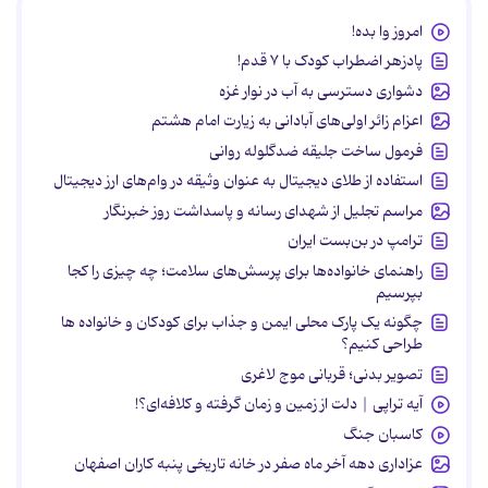
امروز وا بده!
پادزهر اضطراب کودک با ۷ قدم!
دشواری دسترسی به آب در نوار غزه
اعزام زائر اولی‌های آبادانی به زیارت امام هشتم
فرمول ساخت جلیقه ضدگلوله روانی
استفاده از طلای دیجیتال به عنوان وثیقه در وام‌های ارز دیجیتال
مراسم تجلیل از شهدای رسانه و پاسداشت روز خبرنگار
ترامپ در بن‌بست ایران
راهنمای خانواده‌ها برای پرسش‌های سلامت؛ چه چیزی را کجا
بپرسیم
چگونه یک پارک محلی ایمن و جذاب برای کودکان و خانواده ها
طراحی کنیم؟
تصویر بدنی؛ قربانی موج لاغری
آیه تراپی | دلت از زمین و زمان گرفته و کلافه‌ای؟!
کاسبان جنگ
عزاداری دهه آخر ماه صفر در خانه تاریخی پنبه کاران اصفهان