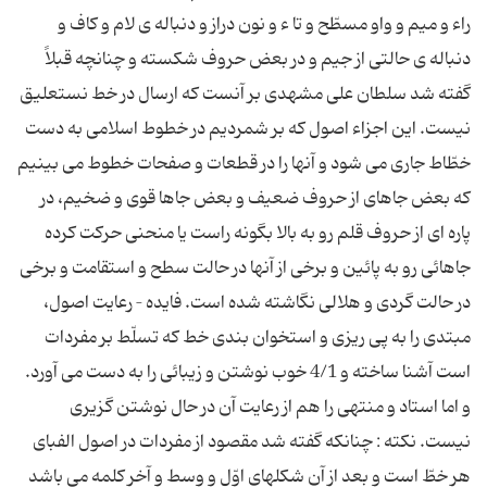
راء و میم و واو مسطّح و تا ء و نون دراز و دنباله ی لام و كاف و
دنباله ی حالتی از جیم و در بعض حروف شكسته و چنانچه قبلاً
گفته شد سلطان علی مشهدی بر آنست كه ارسال در خط نستعلیق
نیست. این اجزاء اصول كه بر شمردیم در خطوط اسلامی به دست
خطّاط جاری می شود و آنها را در قطعات و صفحات خطوط می بینیم
كه بعض جاهای از حروف ضعیف و بعض جاها قوی و ضخیم، در
پاره ای از حروف قلم رو به بالا بگونه راست یا منحنی حركت كرده
جاهائی رو به پائین و برخی از آنها در حالت سطح و استقامت و برخی
در حالت گردی و هلالی نگاشته شده است. فایده – رعایت اصول،
مبتدی را به پی ریزی و استخوان بندی خط كه تسلّط بر مفردات
است آشنا ساخته و 4/1 خوب نوشتن و زیبائی را به دست می آورد.
و اما استاد و منتهی را هم از رعایت آن در حال نوشتن گزیری
نیست. نكته : چنانكه گفته شد مقصود از مفردات در اصول الفبای
هر خطّ است و بعد از آن شكلهای اوّل و وسط و آخر كلمه می باشد