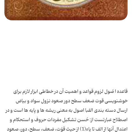
قاعده ا صُول لزوم قواعد و اهمیت آن در خطاطی ابزار لازم برای
خوشنویسی قوت ضعف سطح دور صعود نزول سواد و بیاض
ارسال دسته بندی الفبا اصول به معنی ریشه ها و پایه ها است و در
اصطلاح عبارتست از: حُسن تشكیل مفردات حروف و استحكام و
اعتدال آنها از الف تا یاء(1) از حیث قوّت، ضعف، سطح، دور، صعود