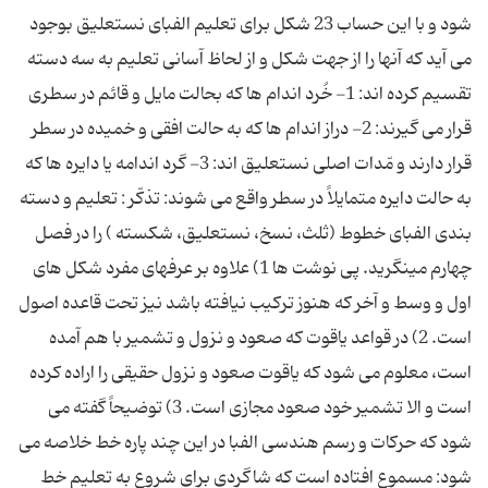
شود و با این حساب 23 شكل برای تعلیم الفبای نستعلیق بوجود
می آید كه آنها را از جهت شكل و از لحاظ آسانی تعلیم به سه دسته
تقسیم كرده اند: 1- خُرد اندام ها كه بحالت مایل و قائم در سطری
قرار می گیرند: 2- دراز اندام ها كه به حالت افقی و خمیده در سطر
قرار دارند و مّدات اصلی نستعلیق اند: 3- گرد اندامه یا دایره ها كه
به حالت دایره متمایلاً در سطر واقع می شوند: تذكّر : تعلیم و دسته
بندی الفبای خطوط (ثلث، نسخ، نستعلیق، شكسته ) را در فصل
چهارم مینگرید. پی نوشت ها 1) علاوه بر عرفهای مفرد شكل های
اول و وسط و آخر كه هنوز تركیب نیافته باشد نیز تحت قاعده اصول
است. 2) در قواعد یاقوت كه صعود و نزول و تشمیر با هم آمده
است، معلوم می شود كه یاقوت صعود و نزول حقیقی را اراده كرده
است و الا تشمیر خود صعود مجازی است. 3) توضیحاً گفته می
شود كه حركات و رسم هندسی الفبا در این چند پاره خط خلاصه می
شود: مسموع افتاده است كه شاگردی برای شروع به تعلیم خط