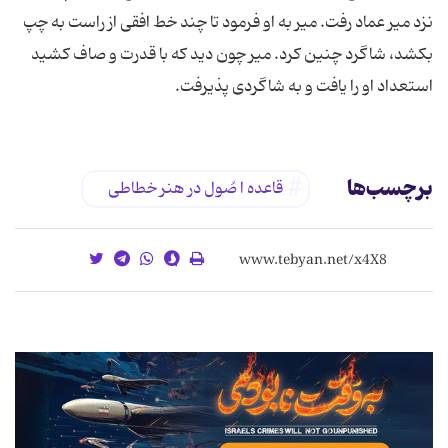
نزد میر عماد رفت. میر به او فرمود تا چند خط افقی از راست به چپ
بكشد، شاگرد چنین كرد. میر چون دید كه با قدرت و صاف كشید
استعداد او را یافت و به شاگردی پذیرفت.
برچسب‌ها
قاعده ا صُول در هنر خطاطی