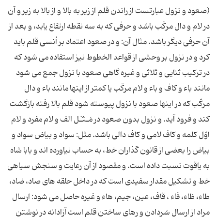
(صعود و نزول عبارتست از راندن قلم از زیر به بالا و از بالا به زیر و آن
در لام و دال مركّب باشد و حرفی كه به سه نقطه ارتفاع یابد، و بعد از
آن حرفی دیگر باشد. مثال آن: و در صعود اعتماد بر اُنسی قلم باید
كرد و در نزول بر وحشی از قواعد الخطوط نیز استفاده می شود كه
در تركیب ثنایی و ثلاثی و غیره گاهی صعود با نزول جمع می شود
مانند باء و كاف و باء و لام مركّب یا كمتر از اینها مانند باء و دال
مركّب كه در اینها صعود با نزول پیوسته شود قلم بالا رفته بازگشت
كند و فرود آید. و نزول بدون صعود در مَـثـَل الف و لام مفرد و لام
اوّل كلمه و كاف لامی و كاف دالی باشد. مثل: سواد و بیاض سواد و
بیاض را بعضی از قانون گذاران خط، به حساب نیاورده اند و بابا شاه
به یاقوت نسبت داده است. و مقصود از آن رعایت و سنجش سیاهی
خط و تشكیل مقدار سفیدی است كه در داخل حلقه های صاد، ضاد،
طاء، ظاء، فاء ، قاف، عین، جیم، هاء و غیره حاصل می شود: ارسال
مراد از ارسال سُردادن و رهای ساختن قلم است آزادانه در نوشتن