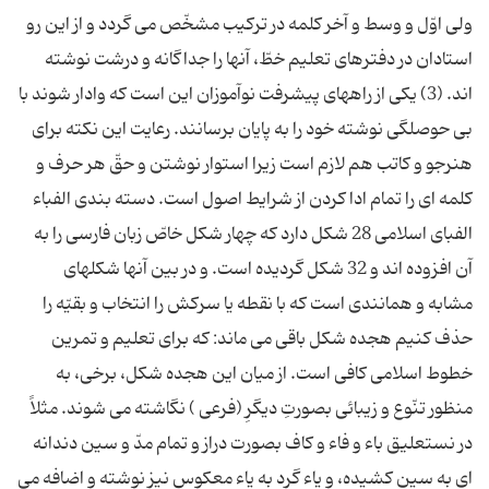
ولی اوّل و وسط و آخر كلمه در تركیب مشخّص می گردد و از این رو
استادان در دفترهای تعلیم خطّ، آنها را جداگانه و درشت نوشته
اند. (3) یكی از راههای پیشرفت نوآموزان این است كه وادار شوند با
بی حوصلگی نوشته خود را به پایان برسانند. رعایت این نكته برای
هنرجو و كاتب هم لازم است زیرا استوار نوشتن و حقّ هر حرف و
كلمه ای را تمام ادا كردن از شرایط اصول است. دسته بندی الفباء
الفبای اسلامی 28 شكل دارد كه چهار شكل خاصّ زبان فارسی را به
آن افزوده اند و 32 شكل گردیده است. و در بین آنها شكلهای
مشابه و همانندی است كه با نقطه یا سركش را انتخاب و بقیّه را
حذف كنیم هجده شكل باقی می ماند: كه برای تعلیم و تمرین
خطوط اسلامی كافی است. از میان این هجده شكل، برخی، به
منظور تنّوع و زیبائی بصورتِ دیگرِ (فرعی ) نگاشته می شوند. مثلاً
در نستعلیق باء و فاء و كاف بصورت دراز و تمام مدّ و سین دندانه
ای به سین كشیده، و یاء گرد به یاء معكوس نیز نوشته و اضافه می