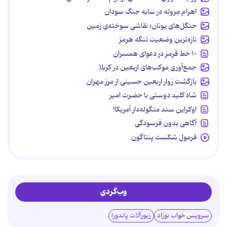
اهرام مِروئه در سایه جنگ سودان
جنگل‌های یونان؛ نقاشیِ سوخته‌ی زمین
تازه‌ترین وضعیت تنگه هرمز
۱۰ خط قرمز در دعوای همسران
جمع‌آوری موکب‌های اربعین در کربلا
بازگشت زوار اربعین حسینی از مرز مهران
شاه کلید دوستی با حضرت امیر
اوکراین سند منگوله‌دار آمریکا!
آگاهی بدون فرسودگی
فرمول شکست پنتاگون
وب‌گردی
سرویس خواب نوزاد
زیورآلات پاندورا