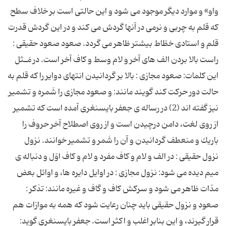
واو» و موارد دیگر موجود می شود و این حالتی است بر خلاف سطح
كه قلم به چربی و نرمی در آنها گردش می كند و در این گردش قدرت
قلم و استادی خطّاط بیشتر ظاهر می گردد. صعود صعود حقیقی :
راست بالا بردن الف های آخر و لام وسط و كاف آخر است. در مَـثل
این كلمات: صعود مجازی : بالا بر گردانیدن انتهای دوایر را كه قلم به
حالت دور حركت كند گویند مانند: و صعود مجازی را شَمره و تشمیر
نیز گفته اند (2) در رساله ی جعفر بایسنغری آمده است كه تشمیر
از روی لغت، دامن درچیدن است و از روی اصطلاح آخر حروف را
باریك و منعطف گردانیدن و آن را شَمر و تشمیر خوانند. نزول
نزول حقیقی : در الف و لام و كاف مفرد و لام و كاف اوّل و دنباله ی
میم دیده می شود: نزول مجازی : در اوایل دایره ها، و اوائل بعض
مدّات ظاهر می شود و سركش كاف و گاف و غیره مانند: تذكر :
صعود و نزول حقیقی باید چنان رعایت شود كه همه به موازات هم
قرار گیرند، و این بنابر اغلب و اكثر است. جعفر بایسنغری گوید: