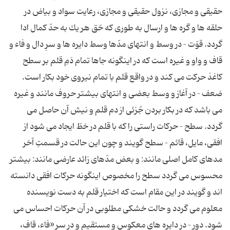
حقیقی و مجازی، نزول حقیقی و مجازی، رعایت سواد و بیاض در
حلقه ها و گره ها و ارسال به طوری كه حّق هر یك به حدّ كمال ادا
گردد. قوّت – در وسط و انتهای مدّها وسط دایره ها و سرِ دال و فاء و
قاف و واو و غیره است كه در اینگونه جاها تمام دَمِ قلم بر سطح
كاغذ حركت می كند و در واقع قلم با تمام نیروی خود بكار است.
ضعف – در آغاز و وسط بعضی و انتهای بیشتر حروف مانند و غیره
می باشد كه در بكار بردن جُزئی از دم قلم و نیش آن حاصل می
گردد. سطح – حركات راستی را كه با قلم در خطّ ایجاد می شود از
افقی، مایل، قائم – سطح گویند و چون این حالت در قسمتِ آخر
مدهای كامل اصلی مانند: و بعض مدّهای زائد عارضی مانند: بیشتر
محسوس می گردد سطح را مخصوص اینگونه حركات افقی دانسته
اند و گویند در این مقام است كه اختیار قلم به دست نویسنده
معلوم می گردد و حالت خشكی مطلوبی در آن حركات احساس می
شود. دور – در دایره های معكوس و مستقیم و در سر «فاء، قاف،