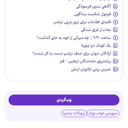
آگاهی بدون فرسودگی
فرمول شکست پنتاگون
افشای اطلاعات برای ترور بارون ترامپ
نجات از غرق شدگی
ساعت ۹:۴۰ | چه میراثی از خود به جای گذاشت؟
یک کودک دو چهره!
آزادگان جهان برای حذف ترامپ دست به کار شدند؟
پیاده‌روی جاماندگان اربعین - قم
تمرین رزمی تکاوران ارتش
وب‌گردی
سرویس خواب نوزاد
زیورآلات پاندورا