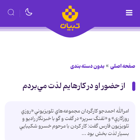
صفحه اصلی
بدون دسته بندی
از حضور او در كارهايم لذت مي‌بردم
امرالله احمدجو كارگردان مجموعه‌هاي تلويزيوني «روزي
روزگاري» و «تفنگ سرپر» در گفت و گو با خبرنگار راديو و
تلويزيون فارس گفت:‌ كار كردن با مرحوم خسرو شكيبايي
بسيار لذت بخش بود ...