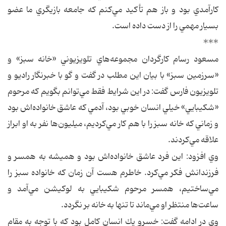
كارآمدي بود و باز هم تأكيد مي‌كنم كه جامعه بازيگري ما عضو
بسيار مهمي را از دست داده است.
***
مسعود رسام كارگردان مجموعه‌هاي تلويزيوني «خانه سبز» و
«سرزمين سبز» با بيان اين مطلب در گفت و گو با خبرنگار راديو و
تلويزيون فارس گفت:‌ در اين شرايط فقط مي‌توانم بگويم كه مرحوم
«شكيبايي» خيلي انسان خوبي بود،‌ آدمي كه عاشق خانواده‌اش بود
و زماني كه خانه سبز را با هم كار مي‌كرديم، ميليون‌ها نفر به او ابراز
علاقه مي‌كردند.
وي افزود: اين فرد عاشق خانواده‌اش بود و هميشه به همسر و
فرزندانش فكر مي‌كرد. خاطرم هست آن زمان كه خانواده سبز را
مي‌ساختيم،‌ همسر مرحوم شكيبايي به لوكيشن مي‌آمد و
ساعت‌ها منتظر او مي‌ماند تا تنها به خانه بر نگردد.
وي در ادامه گفت: خسرو يك انسان كامل بود كه با توجه به مقام