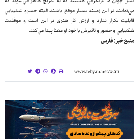
نسل جوان ما بازيگراني هستند كه به تدريج ظاهر مي‌شوند كه
مي‌توانند در اين زمينه بسيار موفق باشند.البته خسرو شكيبايي
قابليت تكرار ندارد و ارزش كار هنري در اين است و موفقيت
شكيبايي و حضور و تاثيرش با خود او معنا پيدا مي‌كند.
منبع خبر : فارس