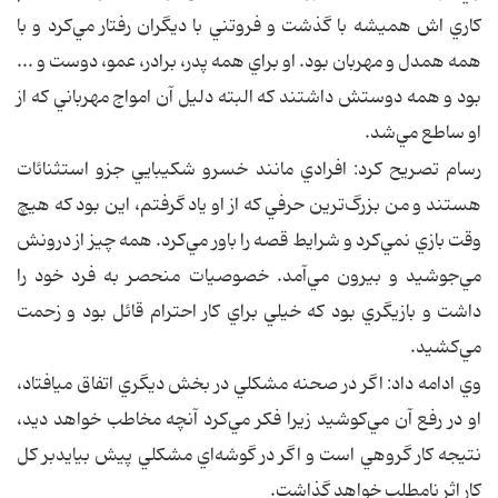
كاري اش هميشه با گذشت و فروتني با ديگران رفتار مي‌كرد و با
همه همدل و مهربان بود. او براي همه پدر، برادر، عمو، دوست و ...
بود و همه دوستش داشتند كه البته دليل آن امواج مهرباني كه از
او ساطع مي‌شد.
رسام تصريح كرد: افرادي مانند خسرو شكيبايي جزو استثنائات
هستند و من بزرگ‌ترين حرفي كه از او ياد گرفتم، اين بود كه هيچ
وقت بازي نمي‌كرد و شرايط قصه را باور مي‌كرد. همه چيز از درونش
مي‌جوشيد و بيرون مي‌آمد. خصوصيات منحصر به فرد خود را
داشت و بازيگري بود كه خيلي براي كار احترام قائل بود و زحمت
مي‌كشيد.
وي ادامه داد: اگر در صحنه مشكلي در بخش ديگري اتفاق ميافتاد،
او در رفع آن مي‌كوشيد زيرا فكر مي‌كرد آنچه مخاطب خواهد ديد،
نتيجه كار گروهي است و اگر در گوشه‌اي مشكلي پيش بيايدبر كل
كار اثر نامطلب خواهد گذاشت.