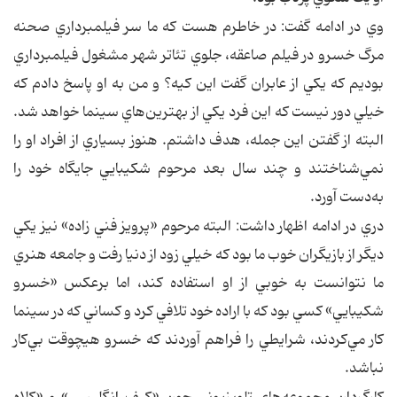
وي در ادامه گفت: در خاطرم هست كه ما سر فيلمبرداري صحنه
مرگ خسرو در فيلم صاعقه، جلوي تئاتر شهر مشغول فيلمبرداري
بوديم كه يكي از عابران گفت اين كيه؟ و من به او پاسخ دادم كه
خيلي دور نيست كه اين فرد يكي از بهترين‌هاي سينما خواهد شد.
البته از گفتن اين جمله، هدف داشتم. هنوز بسياري از افراد او را
نمي‌شناختند و چند سال بعد مرحوم شكيبايي جايگاه خود را
به‌دست آورد.
دري در ادامه اظهار داشت: البته مرحوم «پرويز فني زاده» نيز يكي
ديگر از بازيگران خوب ما بود كه خيلي زود از دنيا رفت و جامعه هنري
ما نتوانست به خوبي از او استفاده كند، اما برعكس «خسرو
شكيبايي» كسي بود كه با اراده خود تلافي كرد و كساني كه در سينما
كار مي‌كردند، شرايطي را فراهم آوردند كه خسرو هيچوقت بي‌كار
نباشد.