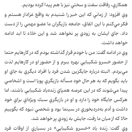
همكاري، رفاقت سفت و سختي نيز با هم پيدا كرده بوديم.
وي افزود:‌ از زماني كه اين خبر را شنيدم به واقع عزادار هستم و
فكر مي‌كنم با اين اتفاق، جامعه بازيگران ما عضو مهمي را از دست
داد. جاي ايشان به زودي پر نخواهد شد و اين خلاء تا ابد ادامه
خواهد داشت.
وي در ادامه گفت: من با خودم قرار گذاشته بودم كه در كارهايم حتما
از حضور خسرو شكيبايي بهره ببرم و از حضور او در كارهايم لذت
مي‌بردم. البته درباره جايگزين شدن فرد يا افراد ديگري به جاي او
بايد بگويم كه به هر حال خود مسأله بازيگري پويا است و اشخاصي
پيدا مي‌شوند كه در اين عرصه همپاي زنده‌ياد شكيبايي باشند، اما
هركس جايگاه خود را دارد و او در بازيگري سبك ويژه‌اي براي خود
داشت و آدم به‌دردبخوري در سينما بود و شخصي نبود كه بگوييم
حالا كه از ميان ما رفت، جايش به زودي پر خواهد شد.
وي گفت: زنده ياد «خسرو شكيبايي» در بسياري از اوقات فرد