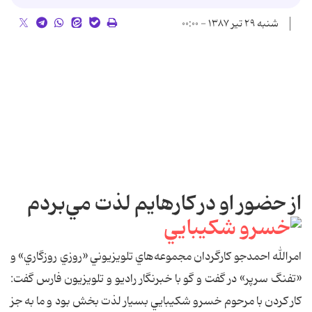
شنبه ۲۹ تیر ۱۳۸۷ - ۰۰:۰۰
از حضور او در كارهايم لذت مي‌بردم
امرالله احمدجو كارگردان مجموعه‌هاي تلويزيوني «روزي روزگاري» و
«تفنگ سرپر» در گفت و گو با خبرنگار راديو و تلويزيون فارس گفت:‌
كار كردن با مرحوم خسرو شكيبايي بسيار لذت بخش بود و ما به جز