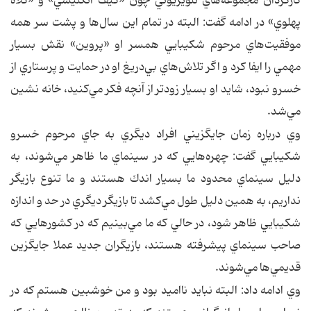
كارگردان مجموعه‌هاي تلويزيوني چون «كيف انگليسي» و «كلاه
پهلوي» در ادامه گفت: البته در تمام اين سال‌ها و پشت سر همه
موفقيت‌هاي مرحوم شكيبايي همسر او «پروين» نقش بسيار
مهمي را ايفا كرد و اگر تلاش‌هاي بي‌دريغ او در حمايت و پرستاري از
خسرو نبود، شايد او بسيار زودتر از آنچه فكر مي‌كنيد،‌ خانه نشين
مي‌شد.
وي درباره زمان جايگزيني افراد ديگري به جاي مرحوم خسرو
شكيبايي گفت:‌ چهره‌هايي كه در سينماي ما ظاهر مي‌شوند، به
دليل سينماي محدود ما بسيار اندك هستند و ما تنوع بازيگر
نداريم، به همين دليل طول مي‌كشد تا بازيگر ديگري در حد و اندازه
شكيبايي ظاهر شود، در حالي كه ما مي‌بينيم كه در كشورهايي كه
صاحب سينماي پيشرفته هستند، بازيگران جديد عملا جايگزين
قديمي‌ها مي‌شوند.
وي ادامه داد: البته نبايد نااميد بود و من خوشبين هستم كه در