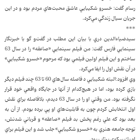
رسام گفت: خسرو شكيبايي عاشق محبت‌هاي مردم بود و در اين
جريان سيال زندگي مي‌كرد.
***
سيدضياء‌الدين دري با بيان اين مطلب در گفت‌و گو با خبرنگار
سينمايي فارس گفت: من فيلم سينمايي «صاعقه» را در سال 63
ساختم و اين فيلم اولين فيلمي بود كه مرحوم «خسرو شكيبايي»
در آن نقش اول را ايفا مي‌كرد.
وي افزود:‌البته شكيبايي د فاصله سال‌هاي 60 تا 63 چند فيلم ديگر
بازي كرده بود، اما در هيچ‌كدام از آنها در جايگاه واقعي خود قرار
نگرفته بود. من وقتي او را در سال 63 ديدم، بلافاصله براي نقش
اول انتخابش كردم چون به قابليت‌هاي او پي برده بودم. از آن به
بعد بود كه علي رغم پخش بد فيلم «صاعقه» و قرباني شدنش،
توجه جامعه هنري به «خسرو شكيبايي» جلب شد و اين فيلم براي
او يك سكوي پرتاب بود.