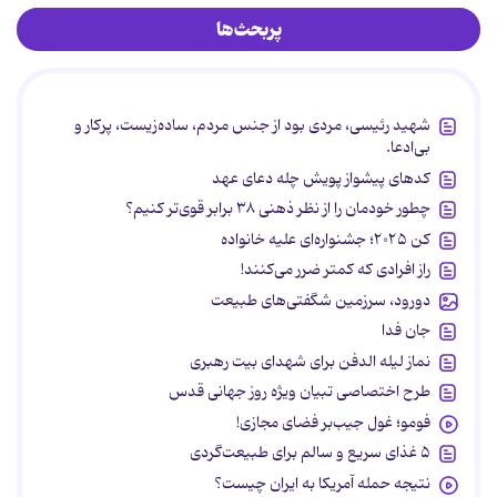
پربحث‌ها
شهید رئیسی، مردی بود از جنس مردم، ساده‌زیست، پرکار و
بی‌ادعا.
کدهای پیشواز پویش چله دعای عهد
چطور خودمان را از نظر ذهنی ۳۸ برابر قوی‌تر کنیم؟
کن ۲۰۲۵؛ جشنواره‌ای علیه خانواده
راز افرادی که کمتر ضرر می‌کنند!
دورود، سرزمین شگفتی‌های طبیعت
جان فدا
نماز لیله الدفن برای شهدای بیت رهبری
طرح اختصاصی تبیان ویژه روز جهانی قدس
فومو؛ غول جیب‌بر فضای مجازی!
۵ غذای سریع و سالم برای طبیعت‌گردی
نتیجه حمله آمریکا به ایران چیست؟