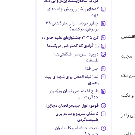
مردم، ساده‌زیست، پرکار و بی‌ادعا.
کدهای پیشواز پویش چله دعای
عهد
چطور خودمان را از نظر ذهنی ۳۸
برابر قوی‌تر کنیم؟
 افشین
کن ۲۰۲۵؛ جشنواره‌ای علیه خانواده
راز افرادی که کمتر ضرر می‌کنند!
دورود، سرزمین شگفتی‌های
، مجید
طبیعت
جان فدا
مین یک
نماز لیله الدفن برای شهدای بیت
رهبری
طرح اختصاصی تبیان ویژه روز
و نکته
جهانی قدس
فومو؛ غول جیب‌بر فضای مجازی!
۵ غذای سریع و سالم برای
 را در
طبیعت‌گردی
نتیجه حمله آمریکا به ایران
چیست؟
ا امیر