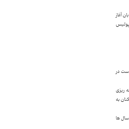
ن آغاز
سپولیس
است در
ه ریزی
نان به
سال ها