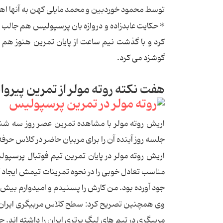
توسط محمود خوردبین و محمد مایلی کهن به آنها اه
* حکایت عابدزاده و دروازه بان پرسپولیس هم جالب و تم
کرد و با گذشت نیم ساعت از پایان تمرین هنوز هم با 
گوشزد می کرد.
هفت نکته روته مولر از تمرین پیروا
اریش روته مولر با مشاهده تمرین عصر روز سه شنب
جلسه روز آینده آن را برای مربیان حاضر در کلاس حرفه ا
اریش روته مولر در پایان تمرین تیم فوتبال پرسپولی
مناسب تعادل خوبی را در نحوه تمرینات تیمش ایجاد کر
جود آورده بود. من کارش را پسنیدم و امیدوارم بیش
وی همچنین تصریح کرد: سطح کلاس مربیگری ایران بسی
مربیگری در تیم های لیگ برتری ایران را داشته اند. ح