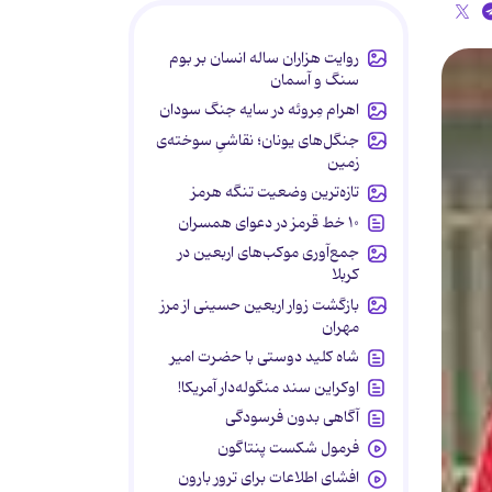
روایت هزاران ساله انسان بر بوم
سنگ و آسمان
اهرام مِروئه در سایه جنگ سودان
جنگل‌های یونان؛ نقاشیِ سوخته‌ی
زمین
تازه‌ترین وضعیت تنگه هرمز
۱۰ خط قرمز در دعوای همسران
جمع‌آوری موکب‌های اربعین در
کربلا
بازگشت زوار اربعین حسینی از مرز
مهران
شاه کلید دوستی با حضرت امیر
اوکراین سند منگوله‌دار آمریکا!
آگاهی بدون فرسودگی
فرمول شکست پنتاگون
افشای اطلاعات برای ترور بارون