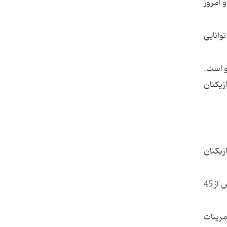
 امروز
وانایی
و است.
زیکنان
ر بازیکنان
* به علت حضور تیم مربیان کلاس اریش روته مولر در جایگاه ویژه ورزشگاه کارگران، خبرنگاران را به این محل راه ندادند. اما پس از 45
مرینات