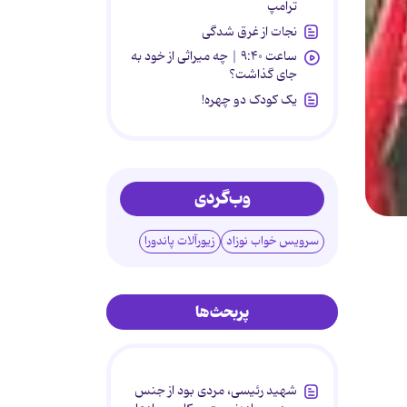
ترامپ
نجات از غرق شدگی
ساعت ۹:۴۰ | چه میراثی از خود به
جای گذاشت؟
یک کودک دو چهره!
وب‌گردی
سرویس خواب نوزاد
زیورآلات پاندورا
پربحث‌ها
شهید رئیسی، مردی بود از جنس