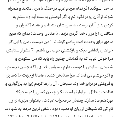
حیوان بسته ای که اندیشه ای جز علفش ندارد . 5 شجاع بی نظیر :
به خدا سوگند اگر تمام مردم عرب در جنگ با من ، متحد و همراه
شوند از آنان رو بر نگردانم و اگر فرصتی بدست آید و دستم به
گردن های آنان برسد ، به سویشان بشتابم و همه (کافران و
منافقان ) را در راه خدا گردن بزنم . 6 منادی وحدت : بدان که هیچ
مردی برای وحدت امت پیامبر کوشاتر از من نیست . من با این کار
خواهان پاداشی نیک و بازگشتی خوب می باشم . 7 تنفر از ستایش :
مرا خوش نیاید که به گمانتان چنین راه یابد که من ستودن و
شنیدن ستایش را دوست دارم ، سپاس خدای را که چنین نیستم ،
و اگر خوشم می آمد که مرا ستایش کنید ، همانا از جهت خاکساری
و فروتنی در برابر خداوند سبحان ، آن را رها کردم زیرا به بزرگواری و
عظمت و جلال سزاوار تر است . 8 و چنین کسی را در سحرگاه
نوزدهم ماه مبارک رمضان در محراب عبادت ، بعنوان مهریه ی زن
ناپاکی که شیطان از زبان او دمیده بود ، شقی ترین مردم به شهادت