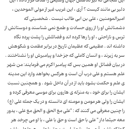
این شجاعی که تیر نگاهش جهان وسیعی را هدف قرار داده ، این
دلیر بی مانند کیست ؟ آری ، این غریب غیر از مولی الموحدین ،
امیرالمومنین ، علی بن ابی طالب نیست . شخصیتی که
دشمنانش او را از روی حسادت و طمع نمی شناسند و دوستانش از
ترس و ناراحتی ، او را رها کرده اند و فضائلش را پشت پرده نگاه
داشته اند . عظیمی که عظیمان تاریخ در برابر عظمت و شکوهش
سر به زیرند ، و انسان کاملی که جز خدا و پیامبرش او را نشناختند .
در بیان فضائل او همین بس که پیامبر اکرم می فرمایند: من شهر
علم هستم و علی درب آن است و هرکس بخواهد وارد این مدینه
ی علم و حکمت بشود باید از در آن داخل شود . و همچنبن نسبت
ایشان را برای خود ، به منزله ی هارون برای موسی معرفی کرده و
ایشان را ولی هر مومن و مومنه ای دانسته و در یک جمله علی (ع)
را چنین معرفی می کنند که : "علی مع الحق و الحق مع علی ، یدور
معه حیثما دار " علی با حق است و حق با علی ، با او می چرخد هر