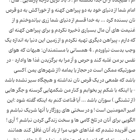
ام ، هیچگاه از آن جدا نگشته ام . 3 بالا ترین درجه پارسایی : هان !
امام شما از دنیای خود به دو پیراهن کهنه و از خوراکش به دو قرص
نان بسنده کرد ... به خدا قسم از دنیای شما زری بیاندوختم و از
غنیمت های آن مال بسیاری ذخیره نکردم و برای پیراهن کهنه ای
که دارم ، پیراهن دیگری تهیه نکردم و از زمین این دنیا به اندازه یک
وجب بدست نیاوردم . 4 همسانی با مستمندان: هیهات که هوای
نفس بر من غلبه کند و حرص و آز مرا به برگزیدن غذا ها وادارد – در
صورتیکه ممکن است در حجاز یا یمامه (از شهرهای یمن )کسی
باشد که طمعی در یک قرص نان نداشته و هیچگاه سیر نشده باشد
– یا اینکه با شکم پر بخوابم و کنار من شکمهایی گرسنه و جگر هایی
(از تشنگی ) سوزان باشد ... آیا قناعت کنم به اینکه گفته شود :این
امیر المومنین است ! و در سختی های روزگار با آنها شریک نباشم و
الگویی برای آنان در تلخ کامی ها و سخت زندگی کردن نباشم ؟ آری !
من آفریده نشدم که غذاهای خوب مرا از یاد آنان غافل کند همانند