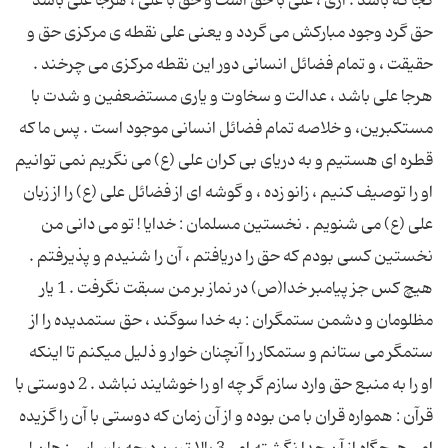
کجا که باشد . آری ، علی با حق است و حق با علی ، هرجا علی باشد
حق گرد وجود مبارکش می گردد و یعنی علی نقطه ی مرکزی حق و
حقیقت ، و تمام فضائل انسانی دور این نقطه مرکزی می چرخند .
هرجا علی باشد ، عدالت و سخاوت و یاری مستضعفین و شدت با
مستکبرین، و خلاصه تمام فضائل انسانی موجود است . پس ما که
قطره ای هستیم و به دریای بی کران علی (ع) می نگریم نمی توانیم
او را توصیف کنیم ، زانو زده ، و گوشه ای از فضائل علی (ع) را از زبان
علی (ع) می شنویم . نخستین مسلمان : خدایا ! تو می دانی من
نخستین کسی بودم که حق را دریافتم ، آن را شنیدم و پذیرفتم .
هیچ کس جز پیامبر خدا(ص) در نماز بر من سبقت نگرفت . 1 یار
مظلومان و دشمن ستمگران : به خدا سوگند ، حق ستمدیده را از
ستمگر می ستانم و ستمکار را آنچنان خوار و ذلیل میکنم تا اینکه
او را به منبع حق وارد سازم گر چه او را خوشایند نباشد . 2 دوستی با
قرآن : همواره قران با من بوده و از آن زمان که دوستی با آن را گزیده