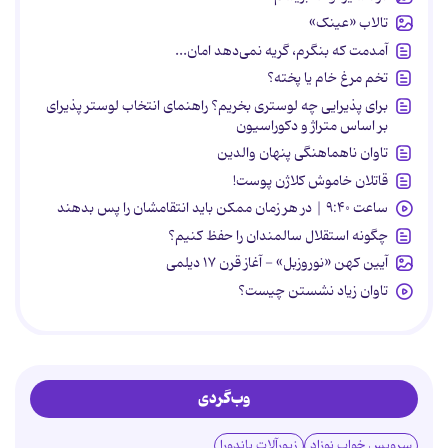
تالاب «عینک»
آمدمت که بنگرم، گریه نمی‌دهد امان...
تخم مرغ خام یا پخته؟
برای پذیرایی چه لوستری بخریم؟ راهنمای انتخاب لوستر پذیرای
بر اساس متراژ و دکوراسیون
تاوان ناهماهنگی پنهان والدین
قاتلان خاموش کلاژن پوست!
ساعت ۹:۴۰ | در هر زمان ممکن باید انتقامشان را پس بدهند
چگونه استقلال سالمندان را حفظ کنیم؟
آیین کهن «نوروزبل» - آغاز قرن ۱۷ دیلمی
تاوان زیاد نشستن چیست؟
وب‌گردی
سرویس خواب نوزاد
زیورآلات پاندورا