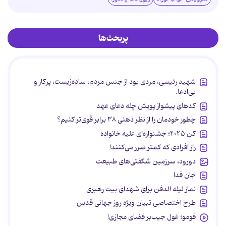
پربحث‌ها
شهید رئیسی، مردی بود از جنس مردم، ساده‌زیست، پرکار و
بی‌ادعا.
کدهای پیشواز پویش چله دعای عهد
چطور خودمان را از نظر ذهنی ۳۸ برابر قوی‌تر کنیم؟
کن ۲۰۲۵؛ جشنواره‌ای علیه خانواده
راز افرادی که کمتر ضرر می‌کنند!
دورود، سرزمین شگفتی‌های طبیعت
جان فدا
نماز لیله الدفن برای شهدای بیت رهبری
طرح اختصاصی تبیان ویژه روز جهانی قدس
فومو؛ غول جیب‌بر فضای مجازی!