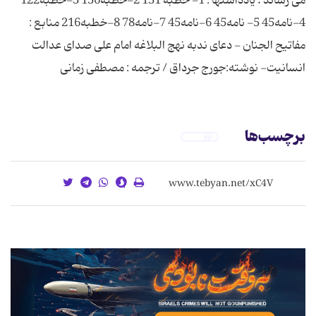
می رساند . یادداشتها : 1- خطبه 131 2-خطبه136 3-خطبه122
4-نامه45 5- نامه45 6-نامه45 7-نامه78 8-خطبه216 منابع :
مفاتیح الجنان - دعای ندبه نهج البلاغه امام علی صدای عدالت
انسانیت- نوشته:جورج جرداق / ترجمه : مصطفی زمانی
برچسب‌ها