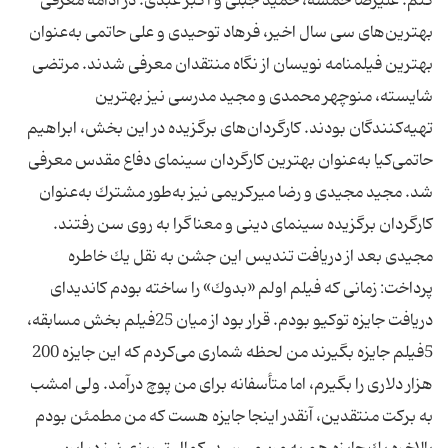
كنم. علیرضا خمسه، حمید جبلی و اكبر عبدی. در ادامه معرفی
بهترین‌های سی سال اخیر، فرهاد توحیدی و علی حاتمی به‌عنوان
بهترین‌ فیلمنامه نویسان از نگاه منتقدان معرفی شدند. مرتضی
شایسته، منوچهر محمدی و مجید مدرسی نیز بهترین
تهیه‌كنندگان بودند. كارگردان‌های برگزیده در این بخش، ابراهیم
حاتمی‌كیا به‌عنوان بهترین كارگردان سینمای دفاع مقدس معرفی
شد. مجید مجیدی و رضا میركریمی نیز به‌طور مشترك به‌عنوان
كارگردان برگزیده سینمای دینی و معناگرا به روی سن رفتند.
مجیدی بعد از دریافت تندیس این جشن به نقل یك خاطره
پرداخت: زمانی كه فیلم اولم «بدوك» را ساخته بودم كاندیدای
دریافت جایزه توكیو بودم. قرار بود از میان 25فیلم بخش مسابقه،
5‌فیلم جایزه بگیرند من لحظه شماری می‌كردم كه این جایزه 200
هزار دلاری را بگیرم، اما متأسفانه برای من پوچ درآمد. ولی امشب
به بركت منتقدین، آنقدر اینجا جایزه هست كه من مطمئن بودم