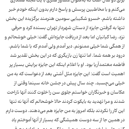
برای دو سال است كه به‌عنوان مشاور هنری با یك مجله همكاری
می‌كنم و با مخاطبین پرسش و پاسخ دارم بدون اینكه خودم خبر
داشته باشم. خسرو شكیبایی سومین هنرمند برگزیده این بخش
تنها به گرفتن جایزه از دستان شهردار تهران بسنده كرد و حرفی
نزد. رضا كیانیان اما بعد از دریافت جایزه‌اش گفت: خیلی خوشحالم و
از همگی شما خیلی ممنونم. دیر آمدم ولی آمدم كه با شما باشم.
درود بر همه شما. اما تنها زن بازیگری كه در این بخش تقدیر شد
فاطمه معتمدآریا بود. او با اعلام اینكه این جایزه برایش بسیار پر
اهمیت است گفت: این جایزه مثل آشتی بعد از دعواست كه به من
خیلی می‌چسبد. چند سال پیش در جشن خانه سینما وقتی از
عكاسان و خبرنگاران خواستم جلوی سن را خلوت كنند آنها ناراحت
شدند و مرا تهدید به بایكوت كردند حالا خوشحالم كه آنها نه تنها
این كار را نكردند بلكه امروز به من جایزه هم می‌دهند. دوست دارم
در همین جا از سه دوست همیشگی كه بسیار از آنها آموختم یاد