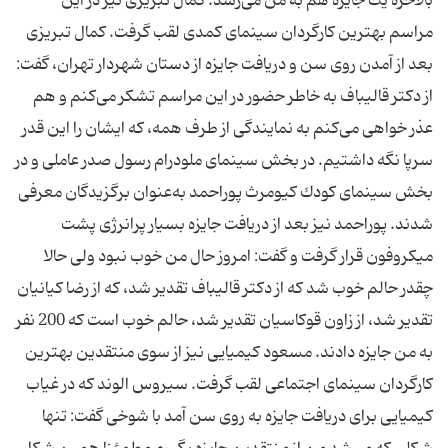
بالاخره یك جایزه هم به من می‌رسد. كمال تبریزی نیز در این
مراسم بهترین كارگردان سینمای كمدی لقب گرفت. كمال تبریزی
بعد از آمدن روی سن و دریافت جایزه از دستان شهردار تهران، گفت:
از دكتر قالیباف به خاطر حضور در این مراسم تشكر می‌كنم و هم
عذر خواهی می‌كنم به نمایندگی از طرف همه، كه ایشان را این قدر
سرپا نگه داشتیم. در بخش سینمای ملودرام رسول صدر عاملی و در
بخش سینمای كودك كیومرث پور‌احمد به‌عنوان برگزیدگان معرفی
شدند. پور‌احمد نیز بعد از دریافت جایزه بسیار پرانرژی پشت
میكروفون قرار گرفت و گفت: امروز حال من خوب نبود ولی حالا
چقدر حالم خوب شد كه از دكتر قالیباف تقدیر شد، كه از رضا كیانیان
تقدیر شد، از زاون قوكاسیان تقدیر شد، حالم خوب است كه 200 نفر
به من جایزه دادند. مسعود كیمیایی نیز از سوی منتقدین بهترین
كارگردان سینمای اجتماعی لقب گرفت. سیروس الوند كه در غیاب
كیمیایی برای دریافت جایزه به روی سن آمد با شوخی گفت: تنها