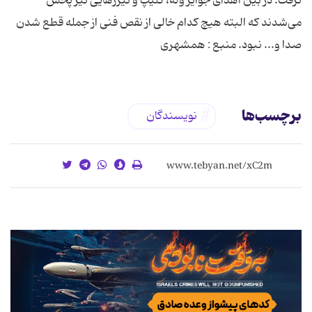
نرفت. در بین اهدای جوایز وله‌، كلیپ و تیزرهایی نیز پخش
می‌شدند كه البته هیچ كدام خالی از نقص‌ فنی از جمله قطع شدن
صدا و... نبود. منبع : همشهری
برچسب‌ها
نويسندگان