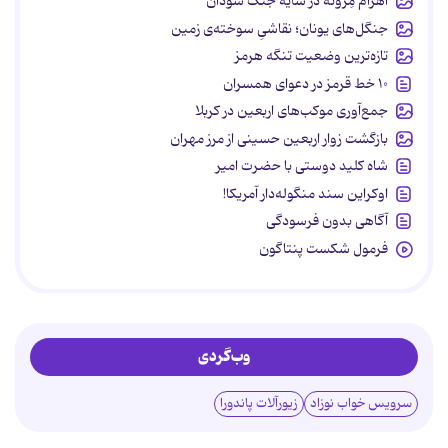
اهرام مِروئه در سایه جنگ سودان
جنگل‌های یونان؛ نقاشیِ سوخته‌ی زمین
تازه‌ترین وضعیت تنگه هرمز
۱۰ خط قرمز در دعوای همسران
جمع‌آوری موکب‌های اربعین در کربلا
بازگشت زوار اربعین حسینی از مرز مهران
شاه کلید دوستی با حضرت امیر
اوکراین سند منگوله‌دار آمریکا!
آگاهی بدون فرسودگی
فرمول شکست پنتاگون
وب‌گردی
سرویس خواب نوزاد
زیورآلات پاندورا