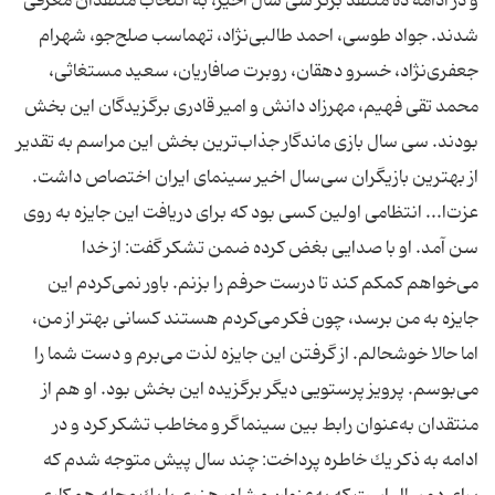
و در ادامه ده منتقد برتر سی سال اخیر، به انتخاب منتقدان معرفی
شدند. جواد طوسی، احمد طالبی‌نژاد، تهماسب صلح‌جو، شهرام
جعفری‌نژاد، خسرو دهقان، روبرت صافاریان، سعید مستغاثی،
محمد تقی فهیم، مهرزاد دانش و امیر قادری برگزیدگان این بخش
بودند. سی سال بازی ماندگار جذاب‌ترین بخش این مراسم به تقدیر
از بهترین بازیگران سی‌سال اخیر سینمای ایران اختصاص داشت.
عزت‌ا... انتظامی اولین كسی بود كه برای دریافت این جایزه به روی
سن آمد. او با صدایی بغض كرده ضمن تشكر گفت: از خدا
می‌خواهم كمكم كند تا درست حرفم را بزنم. باور نمی‌كردم این
جایزه به من برسد، چون فكر می‌كردم هستند كسانی بهتر از من،
اما حالا خوشحالم. از گرفتن این جایزه لذت می‌برم و دست شما را
می‌بوسم. پرویز پرستویی دیگر برگزیده این بخش بود. او هم از
منتقدان به‌عنوان رابط بین سینماگر و مخاطب تشكر كرد و در
ادامه به ذكر یك خاطره پرداخت: چند سال پیش متوجه شدم كه