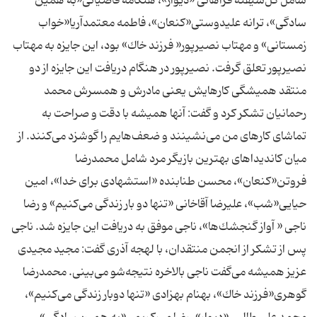
شامل گل‌شیفته فراهانی «دیوار»، هنگامه قاضیانی«به همین
سادگی»، ترانه علیدوستی«كنعان»، فاطمه معتمد‌آریا«خواب
زمستانی» و مهتاب نصیر‌پور« فرزند خاك» بود، این جایزه به مهتاب
نصیر‌پور تعلق گرفت. نصیر‌پور در هنگام دریافت این جایزه از دو
منتقد همیشگی كارهایش یعنی مادرش و همسرش محمد
رحمانیان تشكر كرد و گفت: آنها همیشه با دقت و صراحت به
تماشای كارهای من می‌نشینند و ضعف‌هایم را گوشزد می‌كنند. از
میان كاندیداهای بهترین بازیگر مرد شامل محمدرضا
فروتن«كنعان»، محسن طنابنده «استشهادی برای خدا»، امین
حیایی«شب»، علیرضا آقاخانی «تنها دو بار زندگی می‌كنیم» و رضا
ناجی « آواز گنجشك‌ها»، ناجی موفق به دریافت این جایزه شد. ناجی
پس از تشكر از انجمن منتقدان، با لهجه آذری گفت: مجید مجیدی
عزیز همیشه می‌گفت ناجی بالاخره نتیجه‌شو می‌بینی. محمدرضا
گوهری«فرزند خاك»، بهنام بهزادی «تنها دوبار زندگی می‌كنیم»،