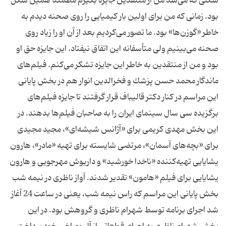
شكلی كه می‌شد من از منتقدین جایزه بگیرم مطمئنا همین شكل
بود. زمانی كه من برای اولین بار كیمیایی را روی صحنه دیدم به
خاطر «گوزن‌ها» بود. ما تصور می‌كردیم بعد از آن او را زیاد روی
صحنه می‌بینیم ولی متأسفانه این اتفاق نیفتاد. این جایزه حق او
بود و من از منتقدین به خاطر این جایزه تشكر می‌كنم. فیلم‌های
ماندگار محمد حسن پزشك و فخرالدین انوار هم در بخش پایانی
این مراسم در كنار دكتر قالیباف قرار گرفتند تا جایزه فیلم‌های
برگزیده سی سال سینمای ایران را به صاحبان فیلم‌ها بدهند. در
این بخش مهدی كریمی برای «آژانس شیشه‌ای»، مجید مجیدی
برای «بچه‌های آسمان»، مرتضی شایسته برای تهیه «مادر»، هارون
یشایایی تهیه‌كننده «ناخدا خورشید» و داریوش مهرجویی و هارون
یشایایی برای فیلم «هامون» تقدیر شدند. آواز ناظری در نیمه شب
بخش پایانی این مراسم كه راس نیمه شب، یعنی در ساعت 24 آغاز
شد اجرای برنامه توسط شهرام ناظری و گروهش بود. در این