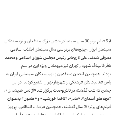
از 5 فیلم برتر 30 سال سینما در جشن بزرگ منتقدان و نویسندگان
سینمای ایران، چهره‌های برتر سی سال سینمای انقلاب اسلامی
معرفی شدند. علی لاریجانی رئیس مجلس شورای اسلامی و محمد
باقر قالیباف شهردار تهران نیز میهمانان ویژه این مراسم
بودند،همچنین انجمن منتقدین و نویسندگان سینمایی ایران به
پاس فعالیت‌های فرهنگی از شهردار تهران تقدیر كردند. در این
جشن كه شب گذشته در تالار وحدت برگزار شد «آژانس شیشه‌ای»،
«بچه‌های آسمان»، «مادر»، «ناخدا خورشید» و «هامون» به‌عنوان
فیلم‌های برتر 30 سال گذشته، همچنین عزت‌ا... انتظامی، پرویز