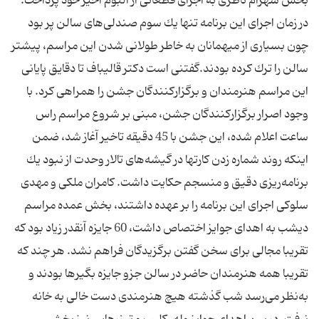
بخش شهرام ناظری به اجرای قطعاتی از آلبوم اخیر خود پرداخت.
در زمان اجرای این برنامه تنها یك سوم صندلی‌های سالن پر بود
چون بسیاری از میهمانان به خاطر طولانی شدن این مراسم، پیشتر
سالن را ترك كرده بودند.گفتنی است دكتر قالیباف تا دقایق پایانی
این مراسم هنرمندان و برگزاركنندگان جشن را همراهی كرد. با
وجود اصرار برگزار‌كنندگان جشن، مبنی بر شروع مراسم راس
ساعت اعلام شده، این جشن با 45 دقیقه تاخیر آغاز شد، ضمن
اینكه روند شماره زدن كارتها در گیشه‌های تالار وحدت از نبود یك
برنامه‌ریزی دقیق و منسجم حكایت داشت. كامران ملكی و مهدی
سلوكی اجرای این برنامه را بر عهده داشتند، بخش عمده مراسم
دیشب به اهدای جوایز اختصاص داشت، 60 جایزه آنقدر زیاد بود كه
تقریبا مجالی برای سخن گفتن برگزیدگان فراهم نشد. هر چند كه
تقریبا همه هنرمندان حاضر در سالن جزو جایزه بگیرها بودند و
به‌نظر می‌رسد شب گذشته هیچ هنرمندی دست خالی به خانه