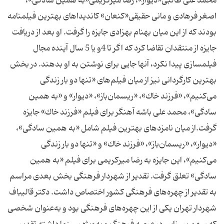
محمد علی طالبی«دیوار»، رضا میركریمی«به همین سادگی»،
اصغر فرهادی و مانی حقیقی«كنعان» كاندیداهای بهترین فیلمنامه
بودند كه از این میان بهنام بهزادی جایزه را گرفت. او بعد از دریافت
جایزه از منتقدان تقاضا كرد كه اگر تا 4و یا 5 سال آینده مجال
فیلمسازی پیدا نكرد، آنها جایی برای نوشتن به او بدهند. در بخش
بهترین كارگردانی نیز از میان فیلم‌های «تنها دو بار زندگی
می‌كنیم»، «فرزند خاك»، «ریسمان‌باز»، «دیوار» و «به همین
سادگی»، محمد علی باشه آهنگر برای فیلم «فرزند خاك» جایزه
گرفت.از میان نامزدهای بهترین فیلم شامل «به همین سادگی»،
«دیوار»، «ریسمان‌باز»، «فرزند خاك» و «تنها دو بار زندگی
می‌كنیم»، این جایزه به رضا میر‌كریمی برای فیلم «به همین
سادگی» تعلق گرفت. تقدیر از شهردار فرهنگی بخش بعدی مراسم
به تقدیر از چهره‌های فرهنگی كشور اختصاص داشت. دكتر قالیباف
شهردار تهران یكی از این چهره‌های فرهنگی بود و به‌عنوان شخصی