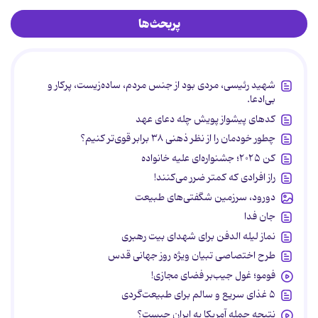
پربحث‌ها
شهید رئیسی، مردی بود از جنس مردم، ساده‌زیست، پرکار و
بی‌ادعا.
کدهای پیشواز پویش چله دعای عهد
چطور خودمان را از نظر ذهنی ۳۸ برابر قوی‌تر کنیم؟
کن ۲۰۲۵؛ جشنواره‌ای علیه خانواده
راز افرادی که کمتر ضرر می‌کنند!
دورود، سرزمین شگفتی‌های طبیعت
جان فدا
نماز لیله الدفن برای شهدای بیت رهبری
طرح اختصاصی تبیان ویژه روز جهانی قدس
فومو؛ غول جیب‌بر فضای مجازی!
۵ غذای سریع و سالم برای طبیعت‌گردی
نتیجه حمله آمریکا به ایران چیست؟