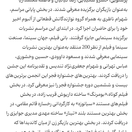
پرستویی، خسرو شكیبایی، رضا كیانیان و فاطمه معتمد‌آریا
به‌عنوان بازیگران برگزیده معرفی شدند. در بخش پایانی مراسم،
شهرام ناظری به همراه گروه نوازندگانش قطعاتی از آلبوم اخیر
خود را برای حاضران اجرا كرد. در ابتدای این مراسم نشریات
برگزیده سینمایی جایزه گرفتند. بانی فیلم، جهان سینما، صنعت
سینما و فیلم از نظر 200 منتقد به‌عنوان بهترین نشریات
سینمایی معرفی شدند و مسعود داوودی، حسین وخشوری،
عباس تهرانی و شهرام جعفری‌نژاد تندیس و تقدیرنامه این جشن
را دریافت كردند. بهترین‌های جشنواره فجر این انجمن برترین‌های
بیست و ششمین دوره جشنواره فجر را نیز معرفی كرد. در بخش
فیلم كوتاه،«بومرنگ» ساخته داریوش قریب زاده، در بخش
فیلم‌های مستند «سیانوزه» به كارگردانی رخساره قائم مقامی، در
بخش بهترین مستند بلند «تینار» ساخته مهدی مدیری جوایزی را
دریافت كردند. در بخش بهترین بازیگر زن از میان كاندیداها كه