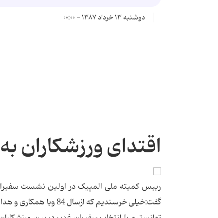
دوشنبه ۱۳ خرداد ۱۳۸۷ - ۰۰:۰۰
اقتدای ورزشکاران ب
رییس کمیته ملی المپیک در اولین نشست سفیران غ
گفت:خیلی خرسندیم که ازس