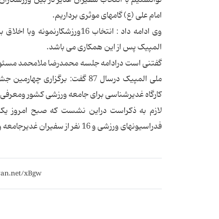
توانستیم با انتخاب سفیران غدیر در بین ورزشکار
امام علی (ع) گامهای موثری برداریم.
وی ادامه داد : انتخاب 16ورزشک
المپیک پس از این همکاری می باشد.
گفتنی است درادامه جلسه محمدرضا ملامحمد مسئول
ملی المپیک درسال 87 گفت: برگز
کارگاه غدیرشناسی برای جامعه ورزشی کشور ومعرفی سفیران غدیر درسال 87 و88 ازجمل
فدراسیونهای ورزشی و 16 نفر از سفیران غدیرجامعه ورزشی کشور برگزارشد برنامه ها و عملکرد این سفیران مورد بررسی قرارگرفت.