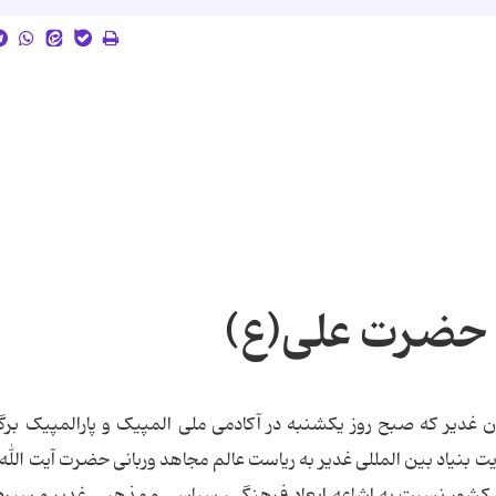
ه حضرت علی(ع)
دیر که صبح روز یکشنبه در آکادمی ملی المپیک و پارالمپیک برگ
ال 84 وبا همکاری و هدایت بنیاد بین المللی غدیر به ریاست عالم مجاهد وربانی حضرت آیت ال