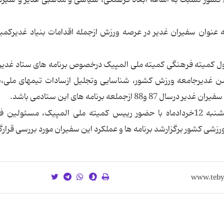
ان کشور نسبت به اشاعه ابعاد فرهنگی، سیاسی و مذهبی غدیر و سیره
ارنمونه وبا اخلاق به عنوان سفیران غدیر در عرصه ورزش ازجمله اقدامات بنیاد غدیرک
 کمیته فرهنگی کمیته ملی المپیک درخصوص برنامه های ستاد غدیر
اری چهارمین جشن غدیرجامعه ورزش کشور، شناسایی وتجلیل ازسادات تیمهای ملی،
عه برنامه های این ستادمی باشد.
لازم به ذکراست دراین نشست که صبح امروز یکشنبه 12خردادماه با حضور رییس کمیته ملی المپیک، مسئو