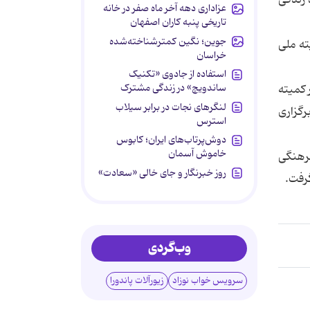
 زندگی
عزاداری دهه آخر ماه صفر در خانه
تاریخی پنبه کاران اصفهان
جوین؛ نگین کمترشناخته‌شده
میته ملی
خراسان
استفاده از جادوی «تکنیک
ساندویچ» در زندگی مشترک
 کمیته
لنگرهای نجات در برابر سیلاب
برگزاری
استرس
دوش‌پرتاب‌های ایران؛ کابوس
خاموش آسمان
لین فرهنگی
روز خبرنگار و جای خالی «سعادت»
وب‌گردی
سرویس خواب نوزاد
زیورآلات پاندورا