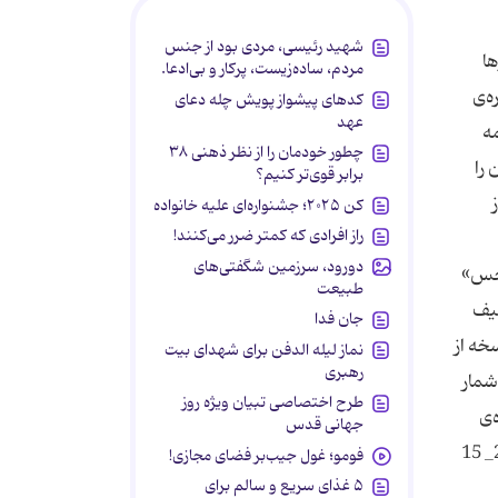
شهید رئیسی، مردی بود از جنس
ها
مردم، ساده‌زیست، پرکار و بی‌ادعا.
ه‌ی
کدهای پیشواز پویش چله دعای
عهد
مه
چطور خودمان را از نظر ذهنی ۳۸
 را
برابر قوی‌تر کنیم؟
کن ۲۰۲۵؛ جشنواره‌ای علیه خانواده
راز افرادی که کمتر ضرر می‌کنند!
دورود، سرزمین شگفتی‌های
رخس»
طبیعت
عیف
جان فدا
خه از
نماز لیله الدفن برای شهدای بیت
رهبری
شمار
طرح اختصاصی تبیان ویژه روز
‌ی
جهانی قدس
آمریكا محسوب می‌شود. جشنواره‌ی فیلم «ماردل پلاتا» در سال 2008 برپایی بیست‌وسومین دوره‌ی خود را از 15 _ 5 نوامبر (25_ 15
فومو؛ غول جیب‌بر فضای مجازی!
۵ غذای سریع و سالم برای