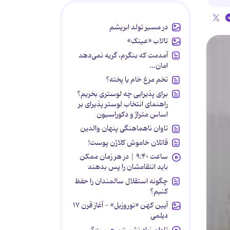
در مسیر تولد ابریشم
تالاب «عینک»
آمدمت که بنگرم، گریه نمی‌دهد
امان...
تخم مرغ خام یا پخته؟
برای پذیرایی چه لوستری بخریم؟
راهنمای انتخاب لوستر پذیرای بر
اساس متراژ و دکوراسیون
تاوان ناهماهنگی پنهان والدین
قاتلان خاموش کلاژن پوست!
ساعت ۹:۴۰ | در هر زمان ممکن
باید انتقامشان را پس بدهند
چگونه استقلال سالمندان را حفظ
کنیم؟
آیین کهن «نوروزبل» - آغاز قرن ۱۷
دیلمی
تاوان زیاد نشستن چیست؟