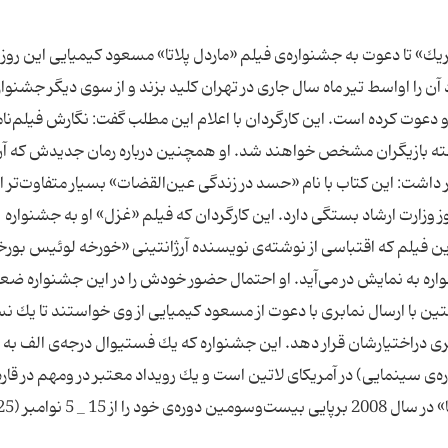
ك» تا دعوت به جشنواره‌ی فیلم «ماردل‌ پلاتا» مسعود كیمیایی این روز
ا اواسط تیر ماه سال جاری در تهران كلید بزند و از سوی دیگر جشنوار
او دعوت كرده است. این كارگردان با اعلام این مطلب گفت: نگارش فیلم‌نا
 هفته بازیگران مشخص خواهند شد. او همچنین درباره رمان جدیدش كه آن
ر داشت: این كتاب با نام «حسد در زندگی عین‌القضات» بسیار متفاوت‌تر از
زارت ارشاد بستگی دارد. این كارگردان كه فیلم «غزل» او به جشنواره
این فیلم كه اقتباسی از نوشته‌ی نویسنده آرژانتینی «خورخه لوئیس بو
ره به نمایش در می‌آید. او احتمال حضور خودش را در این جشنواره ض
تین با ارسال نمابری با دعوت از مسعود كیمیایی از وی خواستند تا یك نس
ی دراختیارشان قرار دهد. این جشنواره كه یك فستیوال درجه‌ی الف به 
ره‌ی سینمایی) در آمریكای لاتین است و یك رویداد معتبر در ومهم در قاره