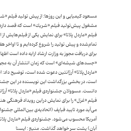
مسعود كیمیایی و این روزها: از پیش تولید فیلم «شری
مشغول پیش‌تولید فیلم «شریك» است كه قصد دارد آن ر
فیلم «ماردل پلاتا» برای نمایش یكی از فیلم‌هایش از 
تمام‌شده و پیش تولید را شروع كرده‌ایم و تا اواخر
برای دریافت مجوز به وزارت ارشاد ارایه داده است اظها
«جسدهای شیشه‌ای» است كه زمان انتشار آن به مجوز و
«ماردل‌پلاتا» آرژانتین دعوت شده است، توضیح داد: 
است، در بخشی بزرگداشت این نویسنده در این جشنوا
دانست. مسوولان جشنواره‌ی فیلم «ماردل پلاتا» آرژان
فیلم «غزل» را برای نمایش دراین رویداد فرهنگی هنر
می‌آید مورد تایید فیاپف (اتحادیه‌ی بین‌المللی جشنوا
آبان) پشت سر خواهد گذاشت. منبع : ایسنا