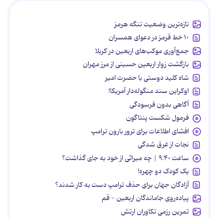
تازه‌ترین وضعیت تنگه هرمز
۱۰ خط قرمز در دعوای همسران
جمع‌آوری موکب‌های اربعین در کربلا
بازگشت زوار اربعین حسینی از مرز مهران
شاه کلید دوستی با حضرت امیر
اوکراین سند منگوله‌دار آمریکا!
آگاهی بدون فرسودگی
فرمول شکست پنتاگون
افشای اطلاعات برای ترور بارون ترامپ
نجات از غرق شدگی
ساعت ۹:۴۰ | چه میراثی از خود به جای گذاشت؟
یک کودک دو چهره!
آزادگان جهان برای حذف ترامپ دست به کار شدند؟
پیاده‌روی جاماندگان اربعین - قم
تمرین رزمی تکاوران ارتش