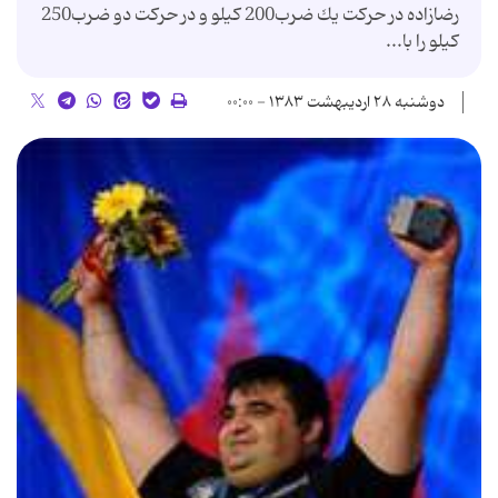
رضازاده در حركت یك ضرب200 كیلو و در حركت دو ضرب250
كیلو را با...
دوشنبه ۲۸ اردیبهشت ۱۳۸۳ - ۰۰:۰۰