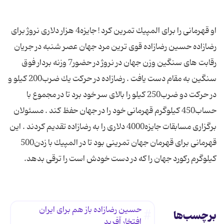
او قهرمانی را برای المپیك تمرین كرد ! جایزه4 هزار دلاری نروژ برای
رضازاده حسین رضازاده قوی ترین مرد جهان عصر شنبه در جریان
رقابت های سنگین وزن جهان در نروژ در حضور7 وزنه بردار فوق
سنگین به مقام دست یافت . رضازاده در حركت یك ضرب200 كیلو و
در حركت دو ضرب250 كیلو را بالای سر خود برد تا در مجموع با
حساب450 كیلوگرم قهرمانی خود را در جهان حفظ كند . مسئولان
برگزاری مسابقات جایزه4000 دلاری را به رضازاده تقدیم كردند . این
قهرمانی برای قهرمان جهان تمرینی بود تا در المپیك با زدن500
كیلوگرم ركورد جهان را كه در دست خودش است را ترقی بدهد.
حسین رضازاده باز هم برای ایران
برچسب‌ها
افتخار آفرید