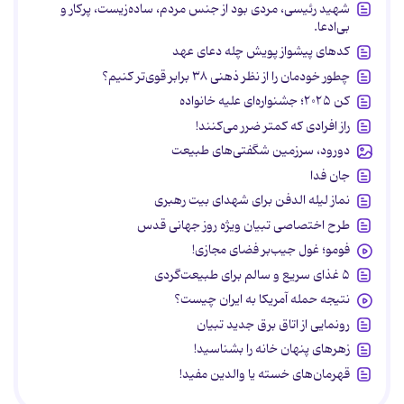
شهید رئیسی، مردی بود از جنس مردم، ساده‌زیست، پرکار و
بی‌ادعا.
کدهای پیشواز پویش چله دعای عهد
چطور خودمان را از نظر ذهنی ۳۸ برابر قوی‌تر کنیم؟
کن ۲۰۲۵؛ جشنواره‌ای علیه خانواده
راز افرادی که کمتر ضرر می‌کنند!
دورود، سرزمین شگفتی‌های طبیعت
جان فدا
نماز لیله الدفن برای شهدای بیت رهبری
طرح اختصاصی تبیان ویژه روز جهانی قدس
فومو؛ غول جیب‌بر فضای مجازی!
۵ غذای سریع و سالم برای طبیعت‌گردی
نتیجه حمله آمریکا به ایران چیست؟
رونمایی از اتاق برق جدید تبیان
زهرهای پنهان خانه را بشناسید!
قهرمان‌های خسته یا والدین مفید!