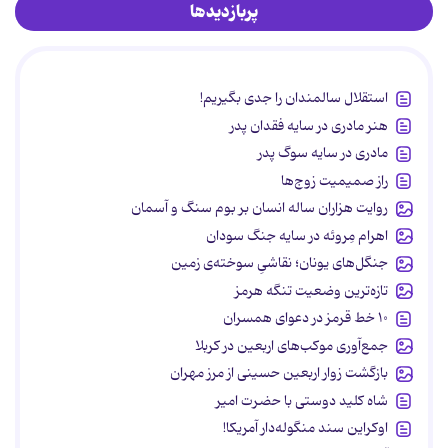
پربازدیدها
استقلال سالمندان را جدی بگیریم!
هنر مادری در سایه‌ فقدان پدر
مادری در سایه سوگ پدر
راز صمیمیت زوج‌ها
روایت هزاران ساله انسان بر بوم سنگ و آسمان
اهرام مِروئه در سایه جنگ سودان
جنگل‌های یونان؛ نقاشیِ سوخته‌ی زمین
تازه‌ترین وضعیت تنگه هرمز
۱۰ خط قرمز در دعوای همسران
جمع‌آوری موکب‌های اربعین در کربلا
بازگشت زوار اربعین حسینی از مرز مهران
شاه کلید دوستی با حضرت امیر
اوکراین سند منگوله‌دار آمریکا!