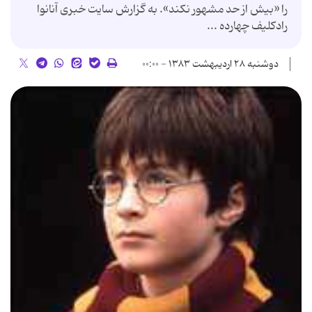
را «بیش از حد مشهور نكند». به گزارش سایت خبری آنانوا
رادكلیف چهارده ...
دوشنبه ۲۸ اردیبهشت ۱۳۸۳ - ۰۰:۰۰