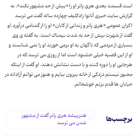
است قسمت بعدی هری پاتر او را «بیش از حد مشهور نكند». به
گزارش سایت خبری آنانوا رادكلیف چهارده ساله گفت می ترسد
اكران عمومی «هری پاتر و زندانی از كابان» او را از گمنامی درآورد.او
گفت از شهرت بیش از حد به شدت بیمناك است. به گفته ی وی
بسیاری از مردمی كه ناگهان به او برمی خورند او را نمی شناسند و
او از این قضیه خیلی خشنود است اما از روزی می ترسد كه در
هرجایی او را دوره كنند و با دست نشانش دهند. او گفت از اینكه
مجبور نیستم دزدكی از خانه بیرون بیایم و هنوز می توانم آزادانه در
خیابان ها قدم بزنم خوشحالم.
هنرپیشه هری پاتر گفت از مشهور
برچسب‌ها
شدن می ترسد