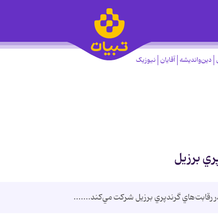
دین‌واندیشه
آقایان
نیوزیک
ري برزيل
ر رقابت‌هاي گرندپري برزيل شركت مي‌كند.......