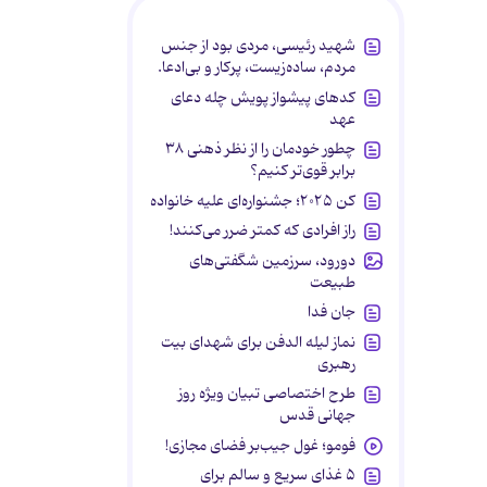
شهید رئیسی، مردی بود از جنس
مردم، ساده‌زیست، پرکار و بی‌ادعا.
کدهای پیشواز پویش چله دعای
عهد
چطور خودمان را از نظر ذهنی ۳۸
برابر قوی‌تر کنیم؟
کن ۲۰۲۵؛ جشنواره‌ای علیه خانواده
راز افرادی که کمتر ضرر می‌کنند!
دورود، سرزمین شگفتی‌های
طبیعت
جان فدا
نماز لیله الدفن برای شهدای بیت
رهبری
طرح اختصاصی تبیان ویژه روز
جهانی قدس
فومو؛ غول جیب‌بر فضای مجازی!
۵ غذای سریع و سالم برای