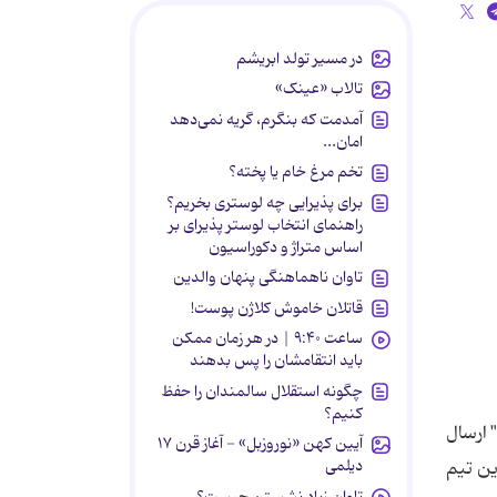
در مسیر تولد ابریشم
تالاب «عینک»
آمدمت که بنگرم، گریه نمی‌دهد
امان...
تخم مرغ خام یا پخته؟
برای پذیرایی چه لوستری بخریم؟
راهنمای انتخاب لوستر پذیرای بر
اساس متراژ و دکوراسیون
تاوان ناهماهنگی پنهان والدین
قاتلان خاموش کلاژن پوست!
ساعت ۹:۴۰ | در هر زمان ممکن
باید انتقامشان را پس بدهند
چگونه استقلال سالمندان را حفظ
کنیم؟
 ارسال
آیین کهن «نوروزبل» - آغاز قرن ۱۷
دیلمی
ین تیم
تاوان زیاد نشستن چیست؟