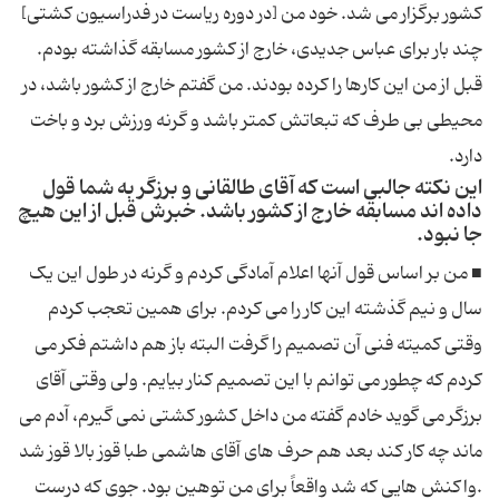
کشور برگزار می شد. خود من [در دوره ریاست در فدراسیون کشتی]
چند بار برای عباس جدیدی، خارج از کشور مسابقه گذاشته بودم.
قبل از من این کارها را کرده بودند. من گفتم خارج از کشور باشد، در
محیطی بی طرف که تبعاتش کمتر باشد و گرنه ورزش برد و باخت
دارد.
این نکته جالبی است که آقای طالقانی و برزگر به شما قول
داده اند مسابقه خارج از کشور باشد. خبرش قبل از این هیچ
جا نبود.
■ من بر اساس قول آنها اعلام آمادگی کردم و گرنه در طول این یک
سال و نیم گذشته این کار را می کردم. برای همین تعجب کردم
وقتی کمیته فنی آن تصمیم را گرفت البته باز هم داشتم فکر می
کردم که چطور می توانم با این تصمیم کنار بیایم. ولی وقتی آقای
برزگر می گوید خادم گفته من داخل کشور کشتی نمی گیرم، آدم می
ماند چه کار کند بعد هم حرف های آقای هاشمی طبا قوز بالا قوز شد
.واکنش هایی که شد واقعاً برای من توهین بود. جوی که درست