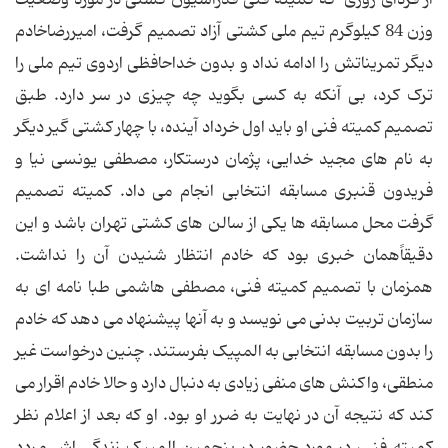
وزن 84 کیلوگرم تیم ملی کشتی آزاد تصمیم گرفت، امیررضاخادم
دیگر تمریناتش را ادامه نداد و بدون خداحافظی اردوی تیم ملی را
ترک کرد، بی آنکه به کسی بگوید چه چیزی در سر دارد. طبق
تصمیم کمیته فنی او باید اول خرداد آینده، با چهار کشتی گیر دیگر
به نام های مجید خدایی، پژمان درستکار، مصطفی یونسی نیا و
فریدون قنبری مسابقه انتخابی انجام می داد. کمیته تصمیم
گرفت محل مسابقه ها یکی از سالن های کشتی تهران باشد و این
دقیقاًهمان خبری بود که خادم انتظار شنیدن آن را نداشت.
همزمان با تصمیم کمیته فنی، مصطفی هاشمی طبا نامه ای به
سازمان تربیت بدنی می نویسد و به آنها پیشنهاد می دهد که خادم
را بدون مسابقه انتخابی به المپیک بفرستند. چنین درخواست غیر
منطقی، واکنش های منفی زیادی به دنبال دارد و حالا خادم اقرار می
کند که نتیجه آن در نهایت به ضرر او بود. او که بعد از اعلام نظر
کمیته فنی، در مورد حضور در پنجمین المپیک زندگی اش مردد