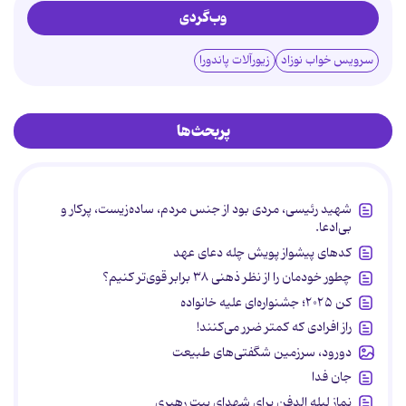
وب‌گردی
سرویس خواب نوزاد
زیورآلات پاندورا
پربحث‌ها
شهید رئیسی، مردی بود از جنس مردم، ساده‌زیست، پرکار و
بی‌ادعا.
کدهای پیشواز پویش چله دعای عهد
چطور خودمان را از نظر ذهنی ۳۸ برابر قوی‌تر کنیم؟
کن ۲۰۲۵؛ جشنواره‌ای علیه خانواده
راز افرادی که کمتر ضرر می‌کنند!
دورود، سرزمین شگفتی‌های طبیعت
جان فدا
نماز لیله الدفن برای شهدای بیت رهبری