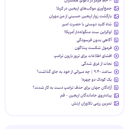
۱۰ خط قرمز در دعوای همسران
جمع‌آوری موکب‌های اربعین در کربلا
بازگشت زوار اربعین حسینی از مرز مهران
شاه کلید دوستی با حضرت امیر
اوکراین سند منگوله‌دار آمریکا!
آگاهی بدون فرسودگی
فرمول شکست پنتاگون
افشای اطلاعات برای ترور بارون ترامپ
نجات از غرق شدگی
ساعت ۹:۴۰ | چه میراثی از خود به جای گذاشت؟
یک کودک دو چهره!
آزادگان جهان برای حذف ترامپ دست به کار شدند؟
پیاده‌روی جاماندگان اربعین - قم
تمرین رزمی تکاوران ارتش