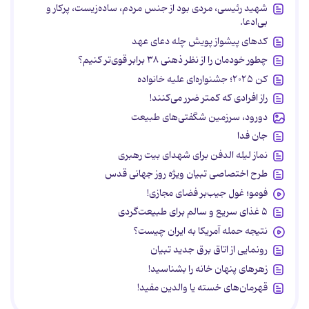
شهید رئیسی، مردی بود از جنس مردم، ساده‌زیست، پرکار و
بی‌ادعا.
کدهای پیشواز پویش چله دعای عهد
چطور خودمان را از نظر ذهنی ۳۸ برابر قوی‌تر کنیم؟
کن ۲۰۲۵؛ جشنواره‌ای علیه خانواده
راز افرادی که کمتر ضرر می‌کنند!
دورود، سرزمین شگفتی‌های طبیعت
جان فدا
نماز لیله الدفن برای شهدای بیت رهبری
طرح اختصاصی تبیان ویژه روز جهانی قدس
فومو؛ غول جیب‌بر فضای مجازی!
۵ غذای سریع و سالم برای طبیعت‌گردی
نتیجه حمله آمریکا به ایران چیست؟
رونمایی از اتاق برق جدید تبیان
زهرهای پنهان خانه را بشناسید!
قهرمان‌های خسته یا والدین مفید!