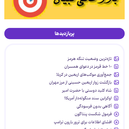
پربازدیدها
تازه‌ترین وضعیت تنگه هرمز
۱۰ خط قرمز در دعوای همسران
جمع‌آوری موکب‌های اربعین در کربلا
بازگشت زوار اربعین حسینی از مرز مهران
شاه کلید دوستی با حضرت امیر
اوکراین سند منگوله‌دار آمریکا!
آگاهی بدون فرسودگی
فرمول شکست پنتاگون
افشای اطلاعات برای ترور بارون ترامپ