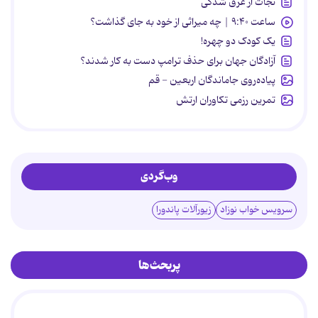
نجات از غرق شدگی
ساعت ۹:۴۰ | چه میراثی از خود به جای گذاشت؟
یک کودک دو چهره!
آزادگان جهان برای حذف ترامپ دست به کار شدند؟
پیاده‌روی جاماندگان اربعین - قم
تمرین رزمی تکاوران ارتش
وب‌گردی
سرویس خواب نوزاد
زیورآلات پاندورا
پربحث‌ها