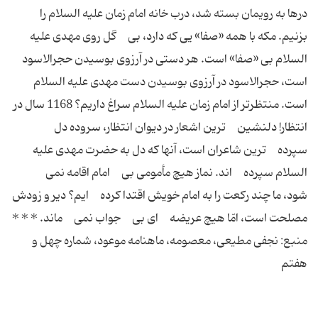
درها به رویمان بسته شد، درب خانه امام زمان علیه السلام را
بزنیم. مكه با همه «صفا» یى كه دارد، بى گل روى مهدى علیه
السلام بى «صفا» است. هر دستى در آرزوى بوسیدن حجرالاسود
است، حجرالاسود در آرزوى بوسیدن دست مهدى علیه السلام
است. منتظرتر از امام زمان علیه السلام سراغ داریم؟ 1168 سال در
انتظار! دلنشین ترین اشعار در دیوان انتظار، سروده دل
سپرده ترین شاعران است، آنها كه دل به حضرت مهدى علیه
السلام سپرده اند. نماز هیچ مأمومى بى امام اقامه نمى
شود، ما چند ركعت را به امام خویش اقتدا كرده ایم؟ دیر و زودش
مصلحت است، امّا هیچ عریضه اى بى جواب نمى ماند. * * *
منبع: نجفى مطیعى، معصومه، ماهنامه موعود، شماره چهل و
هفتم