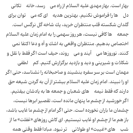
بهار است. بهار مهدى علیه السلام از راه مى رسد، خانه تكانى
دل ها را فراموش نكنیم. بهترین هدیه اى كه مى توان براى
گلدان شكسته قلب منتظران خرید، یك شاخه گل نرگس است.
جمعه ها كافى نیست، هر روز سهمى را به امام زمان علیه السلام
اختصاص بدهیم. منتظران واقعى به اشك و آه و دعا اكتفا نمى
كنند. نوروزها مى آیند و مى روند، حیف است اگر فقط با نقل و
شكلات و شیرینى و دید و بازدید برگزارش كنیم. كم لطفى
مهمان است بر سر سفره بنشیند و صاحبخانه را نشناسد، حتى اگر
او را نبیند. امام زمان علیه السلام بیشتر از آن به گردن شیعه حق
دارند كه فقط نیمه هاى شعبان و جمعه ها به یادشان بیفتیم.
اگر خورشید از چشم ما پنهان مانده است، تقصیر ابرها نیست،
چشمان ما باران نخورده است. حتى اگر امام از چشم ما غایب باشد،
باز هم ما از چشم او غایب نیستیم. اى كاش روزهاى «غفلت» ما از
شب هاى «غیبت» او طولانى تر نبود. مبادا فقط وقتى همه