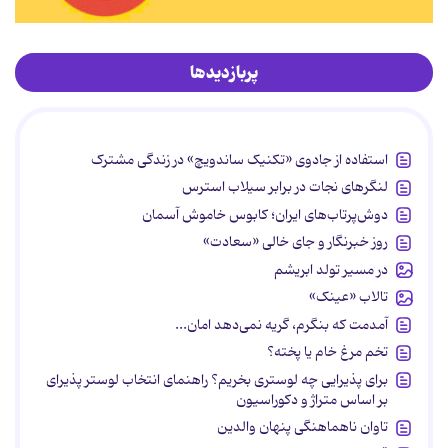
پربازدیدها
استفاده از جادوی «تکنیک ساندویچ» در زندگی مشترک
لنگرهای نجات در برابر سیلاب استرس
دوش‌پرتاب‌های ایران؛ کابوس خاموش آسمان
روز خبرنگار و جای خالی «سعادت»
در مسیر تولد ابریشم
تالاب «عینک»
آمدمت که بنگرم، گریه نمی‌دهد امان...
تخم مرغ خام یا پخته؟
برای پذیرایی چه لوستری بخریم؟ راهنمای انتخاب لوستر پذیرای
بر اساس متراژ و دکوراسیون
تاوان ناهماهنگی پنهان والدین