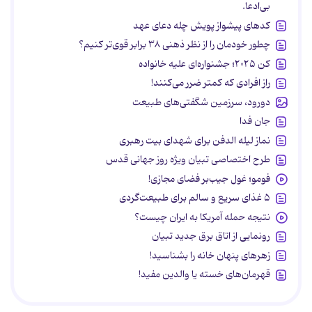
بی‌ادعا.
کدهای پیشواز پویش چله دعای عهد
چطور خودمان را از نظر ذهنی ۳۸ برابر قوی‌تر کنیم؟
کن ۲۰۲۵؛ جشنواره‌ای علیه خانواده
راز افرادی که کمتر ضرر می‌کنند!
دورود، سرزمین شگفتی‌های طبیعت
جان فدا
نماز لیله الدفن برای شهدای بیت رهبری
طرح اختصاصی تبیان ویژه روز جهانی قدس
فومو؛ غول جیب‌بر فضای مجازی!
۵ غذای سریع و سالم برای طبیعت‌گردی
نتیجه حمله آمریکا به ایران چیست؟
رونمایی از اتاق برق جدید تبیان
زهرهای پنهان خانه را بشناسید!
قهرمان‌های خسته یا والدین مفید!