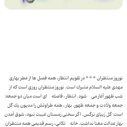
نوروز منتظران * * * در تقویم انتظار، همه فصل ها از عطر بهارى
مهدى علیه السلام متبرك است. نوروز منتظران روزى است كه از
شب ظهور آغاز مى شود. انتظار ، فاصله اى است میان دو جمعه:
جمعه ولادت و جمعه ظهور. بهار ، همه طراوتش را مدیون یك گل
است: گل زیباى نرگس. اگر سختى زمستان غیبت نبود، شوق آمدن
بهار عدالت معنا نداشت. خانه تكانى، رسم قدیمى همه منتظران