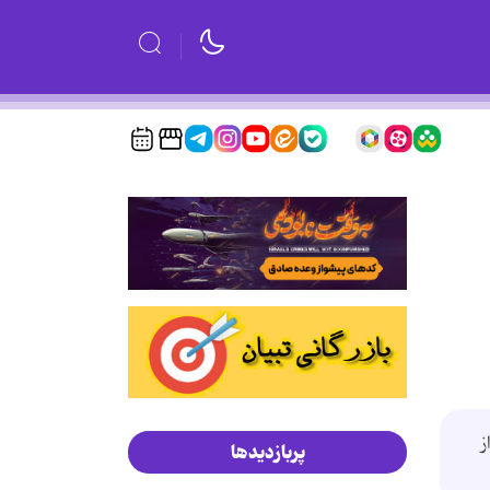
ز
پربازدیدها