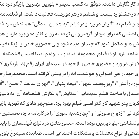
ه کار نگارش داشت، موفق به کسب سیمرغ بلورین بهترین بازیگر مرد مک
 در جشنواره بیست و ششم در هر دو رشته فعالیت داشت. او فیلمنامه "
ان فیلم به نگارش درآورد و در فیلم "به همین سادگی" هم نقش مرد قص
وی آشنایی که برای مردان گرفتار و بی توجه به زن و خانواده وجود دارد و 
 نقش های مکمل نبود که چندان دیده شود ولی حضوری خاص را از یک فیلم
د بازی او در فیلم، مجموعه، تئاتر و ... بودیم. بینا امسال فیلمنامه "د
رش درآورد و حضوری خاص را از خود در سینمای ایران رقم زد. بازیگری که
یگری خود، راهی اصولی و هوشمندانه را در پیش گرفته است. محمدرضا رح
بازیگری است که سابقه بازیگری در فیلم هایی چون "هور در آتش"، "زیر پوست ش
نی امسال با ساخت فیلم سینمایی "ستایش" و نگارش فیلمنامه آن، به دنیا
 پدر شهید کاراکتر اصلی فیلم بهره برد. منوچهر هادی که تجربه بازی
دانی "ازدواج صورتی" و "چهارشنبه سوری" را در کارنامه دارد، نخستین 
دولتشاهی جلو دوربین برده است. حضور هادی در دنیای فیلمسازی را باید
سطحی از انواع معضلات و مشکلات اجتماعی است. طنابنده سیمرغ بلوری