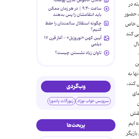
ه در
ساعت ۹:۴۰ | در هر زمان ممکن
، حضور
باید انتقامشان را پس بدهند
چگونه استقلال سالمندان را حفظ
یی خاص
کنیم؟
می کند
آیین کهن «نوروزبل» - آغاز قرن ۱۷
ال
دیلمی
تاوان زیاد نشستن چیست؟
ن
ها به
 کند،
وب‌گردی
ای
سرویس خواب نوزاد
زیورآلات پاندورا
ن
 نقش
ه ایم
پربحث‌ها
ازیگر