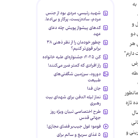
به
شهید رئیسی، مردی بود از جنس
مردم، ساده‌زیست، پرکار و بی‌ادعا.
 و
کدهای پیشواز پویش چله دعای
 دو
عهد
چطور خودمان را از نظر ذهنی ۳۸
 هر
برابر قوی‌تر کنیم؟
 دارم"
کن ۲۰۲۵؛ جشنواره‌ای علیه خانواده
عرض
راز افرادی که کمتر ضرر می‌کنند!
طه
دورود، سرزمین شگفتی‌های
طبیعت
جان فدا
انطور
نماز لیله الدفن برای شهدای بیت
 تازه
رهبری
طرح اختصاصی تبیان ویژه روز
ال
جهانی قدس
انی
فومو؛ غول جیب‌بر فضای مجازی!
ینی و
۵ غذای سریع و سالم برای