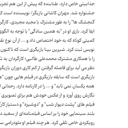
جذابیتی خاص دارد. طنابنده که پیش از این هم تجرب
جشنواره شد. مهران کاشانی بازیگر/ نویسنده است که
گنجشک ها" را به طور مشترک با مجید مجیدی، کارگرد
ایفا کرد. بازی او در "به همین سادگی" با توجه به الگ
کمیتی کوتاه که به خود اختصاص داد و ... از آن نوع
نویس ثبت کرد. شیرین بینا بازیگری است که تاکنون شاه
را با همکاری مشترک محمدعلی طالبی؛ کارگردان به نگا
نظر می آید برای فاصله گرفتن از کم کاری دوران باز
همه یکسان نمی تابد" و ... را در کارنامه دارد. رحما
نگارش روی آورد و از عکس خودش هم برای تصویری کردن
فیلم های "پشت دیوار شب" و "دوشیزه" و دستیار کارگر
بلند سینمایی خود را بر اساس فیلمنامه‌ای از سعید 
رویکردی خاص تلقی کرد. هر چند فیلم او ملودرامی 