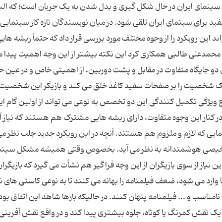
طه سینمای ایران در حال شکل گیری و بدل شدن به یک جریان است؛ که البت
ید برای سینمای ایران تلقی شود. در میان نویسندگان تازه کار سینمایی
د این رویکرد را از وجوه مختلف مورد بررسی قرار داد که حتماً ریشه ها
با محمدعلی طالبی همکاری کرد این نکته بیشتر از این وجه اهمیت پیدا 
ن دو جایگاه متفاوت در مقابل و پشت دوربین، از اهمیتی خاص و در عین ح
 یک شخصیت را بر صفحات سفید کاغذ خلق می کند و بازیگر این شخصیت
اقع ویژگی تکمیل کنندگی این دو تخصص به نوعی می تواند از اولین گام ای
در کنار این وجوه متفاوت، دارای ریشه هایی مشترک هم هستند که نیاز آن
ایی که لازم و ملزوم هم هستند. آنچه در این رویکرد جدید جلب نظر می
 تشخیصی هوشمندانه به نظر می آید. بخصوص وقتی همیشه مشکل سینم
یاز از سوی بازیگران از این وجه فراگیر هم نشأت می گیرد که بازیگرا
م ها وارد می شود، ضعف فیلمنامه را بهانه می کنند تا به نوعی کاستی های
ناسب و ... فیلمنامه پنهان کنند. در حالیکه بارها شاهد این اتفاق بود
ک نقش کمرنگ یا کوتاه، جلوه بیشتری پیدا کند و در واقع نقش آفرینی ب