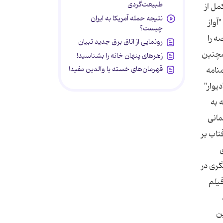
طبیعت‌گردی
مل از
نتیجه حمله آمریکا به ایران
آواز
چیست؟
ه را
رونمایی از اتاق برق جدید تبیان
همچنین
زهرهای پنهان خانه را بشناسید!
قهرمان‌های خسته یا والدین مفید!
نامه
یوار"
 به
مانی
هر"، "نیمه پنهان"، "تهران ساعت 7 صبح"، "آفتاب بر
ی
گری در
فیلم
ن