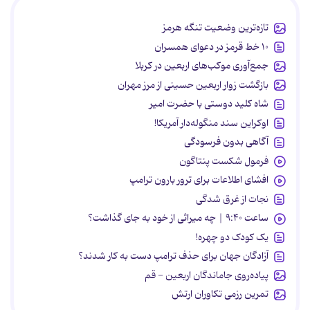
تازه‌ترین وضعیت تنگه هرمز
۱۰ خط قرمز در دعوای همسران
جمع‌آوری موکب‌های اربعین در کربلا
بازگشت زوار اربعین حسینی از مرز مهران
شاه کلید دوستی با حضرت امیر
اوکراین سند منگوله‌دار آمریکا!
آگاهی بدون فرسودگی
فرمول شکست پنتاگون
افشای اطلاعات برای ترور بارون ترامپ
نجات از غرق شدگی
ساعت ۹:۴۰ | چه میراثی از خود به جای گذاشت؟
یک کودک دو چهره!
آزادگان جهان برای حذف ترامپ دست به کار شدند؟
پیاده‌روی جاماندگان اربعین - قم
تمرین رزمی تکاوران ارتش