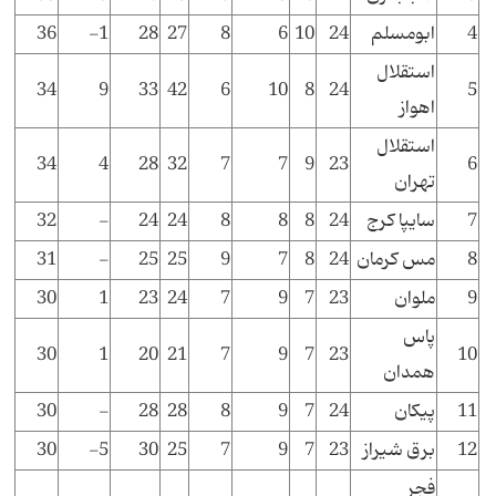
4
ابومسلم
24
10
6
8
27
28
1-
36
استقلال
34
9
33
42
6
10
8
24
5
اهواز
استقلال
34
4
28
32
7
7
9
23
6
تهران
7
سایپا کرج
24
8
8
8
24
24
-
32
8
مس کرمان
24
8
7
9
25
25
-
31
9
ملوان
23
7
9
7
24
23
1
30
پاس
30
1
20
21
7
9
7
23
10
همدان
11
پیکان
24
7
9
8
28
28
-
30
12
برق شیراز
23
7
9
7
25
30
5-
30
فجر