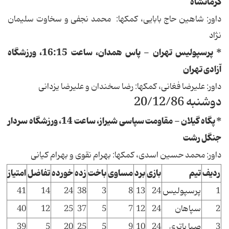
کرمانشاه
داور: شاهین حاج بابایی، کمکها: محمد نجفی و سخاوت سلیمان
نژاد
* پرسپولیس تهران - پاس همدان، ساعت 16:15، ورزشگاه
آزادی تهران
داور: علیرضا فغانی، کمکها: رضا سخندان و علیرضا یزدانی
دوشنبه 20/12/86
* پگاه گیلان - مقاومت سپاسی شیراز، ساعت 14، ورزشگاه سردار
جنگل رشت
داور: محمد حسین اسدی، کمکها: بهرام نقوی و بهرام کیانی
ردیف
تیم
بازی
برد
مساوی
باخت
زده
خورده
تفاضل
امتیاز
1
پرسپولیس
24
13
8
3
38
24
14
41
2
سپاهان
24
12
7
5
37
25
12
40
3
صبا باتری
24
10
9
5
25
20
5
39