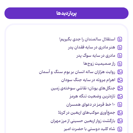
پربازدیدها
استقلال سالمندان را جدی بگیریم!
هنر مادری در سایه‌ فقدان پدر
مادری در سایه سوگ پدر
راز صمیمیت زوج‌ها
روایت هزاران ساله انسان بر بوم سنگ و آسمان
اهرام مِروئه در سایه جنگ سودان
جنگل‌های یونان؛ نقاشیِ سوخته‌ی زمین
تازه‌ترین وضعیت تنگه هرمز
۱۰ خط قرمز در دعوای همسران
جمع‌آوری موکب‌های اربعین در کربلا
بازگشت زوار اربعین حسینی از مرز مهران
شاه کلید دوستی با حضرت امیر