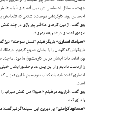
جهت، مسائل احساسی‌اش بین آدم‌های فیلم‌هایش 
احساس بود. كارگردانی دوست‌داشتنی كه فقدانش یك 
وی گفت: از بین كارهای ملاقلی‌پور بازی در چند نقش‌
مهدی احمدی در «مزرعه پدری».
سیامك انصاری
«
» بازیگر فیلم «نسل سوخته» نیز گ
بازیگرانی كه كارمان را با ایشان شروع كردیم، دردناك 
وی ادامه داد: ایشان دراین كار مشوق ما بود. ما چند
را از دست دادیم و از این پس عدم حضور ایشان خیلی 
انصاری گفت: باید یك كتاب بنویسیم با این عنوان كه 
است.
وی گفت: قراربود در فیلم «هیوا» من نقش میراب ر
را بازی كنم.
مسعود كرامتی
«