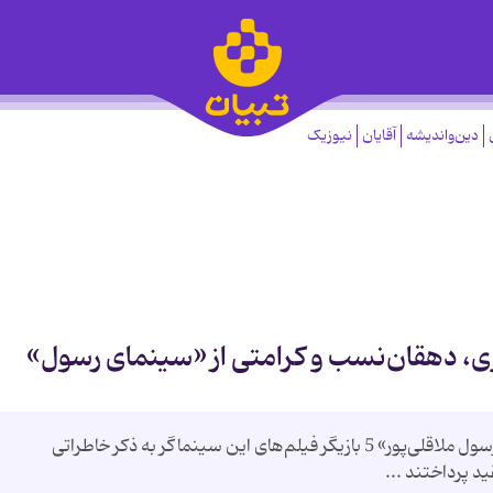
دین‌واندیشه
آقایان
نیوزیک
ری، دهقان‌نسب و كرامتی از «سینمای رسول»
در آستانه 15 اسفند نخستین سالگرد درگذشت «رسول ملاقلی‌پور» 5 بازیگر فیلم‌های این سینماگر به ذكر خاطراتی
ید پرداختند ...