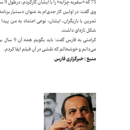
75 كه «سفربه چزابه» را با ایشان كاركردم، درطول 9 سال به غیراز همكار بودن وقت زیادی را باایشان گذراندم.
وی گفت: در اولین كار جدی‌ام به عنوان دستیار برنامه‌
تمرین با بازیگران، ایشان، نوعی اعتماد به من پیدا 
شكل تازه‌ای داشت.
كرامتی به 
می‌دانم و خوشحالم كه نقشی در آن فیلم ایفا كردم.
منبع : خبرگزاری فارس