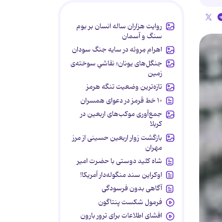
روایت هزاران ساله انسان بر بوم
سنگ و آسمان
اهرام مِروئه در سایه جنگ سودان
جنگل‌های یونان؛ نقاشیِ سوخته‌ی
زمین
تازه‌ترین وضعیت تنگه هرمز
۱۰ خط قرمز در دعوای همسران
جمع‌آوری موکب‌های اربعین در
کربلا
بازگشت زوار اربعین حسینی از مرز
مهران
شاه کلید دوستی با حضرت امیر
اوکراین سند منگوله‌دار آمریکا!
آگاهی بدون فرسودگی
فرمول شکست پنتاگون
افشای اطلاعات برای ترور بارون