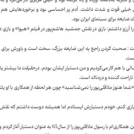
خیلی قوت و شدت داشت. آدم پر احساسی بود و برخوردهایش هم مم
ضایعه برای سینمای ایران بود.
 را ‌آرزو داشتم: بازی در نقش جمشید هاشم‌پور در فیلم «هیوا» و بازی 
فت : صحبت كردن راجع به این ضایعه بزرگ، سخت است و باورش برای 
است.
 سالی با هم كار می‌كردیم و من دستیار ایشان بودم. درحقیقت ما بیشتر ی
ناراحت كننده و دردناك است.
«شما هنوز ملاقلی‌پور را نمی‌شناسید» چون هر لحظه از همكاری با او یك
ا بازی كنم. خودم دستیارش ایستادم اما همیشه دوست داشتم كه نقش
» یار دیرین این سینماگر نیز گفت: من همكاری‌ام با رسول ملاقلی‌پور را از سال65 به عنوان دس