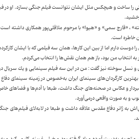
 جنگی را ساخت و هیچكس مثل ایشان نتوانست فیلم جنگی بسازد. او در فی
رخشید.
» ، «قارچ سمی» و «هیوا» با مرحوم ملاقلی‌پور همكاری داشته است،
ین خاطره است.
وست دارم اما از بین این كارها، همان سه فیلمی كه با ایشان كاركردم،
 به انتخاب من بود، باز هم همان نقش‌‌ها را انتخاب می‌كردم.
كن و نسل سوخته نیز گفت : من در این سه فیلم سینمایی و یك سریال د
ز بهترین كارگردان‌های سینمای ایران به‌خصوص در زمینه سینمای دفا
لمبردار و عكاس در صحنه‌های جنگ داشت، طبعا با آدم‌ها و فضاهای خ
ب و به صورت واقعی درمی‌آورد.
‌اش به ژانر دفاع مقدس علاقه داشت و طبعا در لابه‌لای فیلم‌های جنگ
د.
و تجربه به‌دست آورده و یاد گرفته بود و خیلی غریزی كار می‌كرد و ب