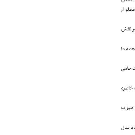
لو از
در نقش
همه ما
ك حامی
 خاطره
 میراب
تیار آغاز كردم و تا سال