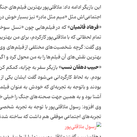
این بازیگر ادامه داد: ملاقلی‌پور بهترین فیلم‌های
اجتماعی‌اش مثل «میم مثل مادر» نیز بسیار خوش د
فرهاد قائمیان
«
» كه در فیلم‌هایی چون «نسل سوخته
تمام لحظاتی كه با ملاقلی‌پور كاركردم، برای من بهتر
وی گفت: گرچه شخصیت‌های مختلفی از فیلم‌های وی را د
بهترین نقش‌ها‌ی آن فیلم‌ها را به من محول كرد و اگر
حبیب دهقان نسب
«
» بازیگر سفر به چزابه، كمكم 
بودم. به لحاظ كارگردانی می‌شود گفت ایشان یكی ا
بودند و باتوجه به تجربه‌ای كه خودش به عنوان فی
آشنا بود و به همین جهت صحنه‌های جنگ را خیلی خو
وی افزود: رسول ملاقلی‌پور با توجه به تجربه شخصی
تجربه‌های اجتماعی موفقی هم داشت كه ساخته شدن
دهقان‌نسب گفت: ملاقلی‌پور سینما را از طریق دیدن 