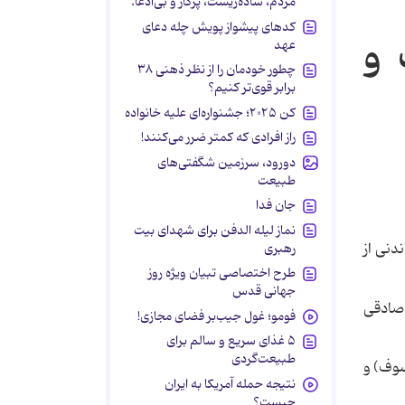
مردم، ساده‌زیست، پرکار و بی‌ادعا.
کدهای پیشواز پویش چله دعای
 و
عهد
چطور خودمان را از نظر ذهنی ۳۸
برابر قوی‌تر کنیم؟
کن ۲۰۲۵؛ جشنواره‌ای علیه خانواده
راز افرادی که کمتر ضرر می‌کنند!
دورود، سرزمین شگفتی‌های
طبیعت
جان فدا
نماز لیله الدفن برای شهدای بیت
ه‌یادماندنی از
رهبری
طرح اختصاصی تبیان ویژه روز
جهانی قدس
 صادقی
فومو؛ غول جیب‌بر فضای مجازی!
۵ غذای سریع و سالم برای
طبیعت‌گردی
سوف) و
نتیجه حمله آمریکا به ایران
چیست؟