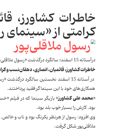
خاطرات كشاورز، قائ
كرامتی از «سینمای 
درآستانه 15 اسفند؛ سالگرد درگذشت «رسول ملاقلی‌پور»؛
خاطرات كشاورز، قائمیان، انصاری، دهقان‌نسب و كرا
همكاری‌های خود با این سینماگر فقید پرداختند.
محمد علی كشاورز
«
» بازیگر سینما كه در فیلم «خسو
بود. كارش را بسیار خوب بلد بود.
وی افزود: رسول از هرنظر یكرنگ بود و ناب و خالص
ملاقلی‌پور شكل گرفت.