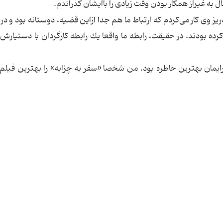
ریز وی كار می‌كردم كه ارتباط ما هم جدا ازاین قضیه، دوستانه بود و درو
كرده بودند. در حقیقت، رابطه ما واقعا یك رابطه كارگردان با دستیارش 
فارس گفت: باید بگویم همه آن 9 سال برایمان بهترین خاطره بود. من شخصا «سفر به چزابه» را بهترین ف