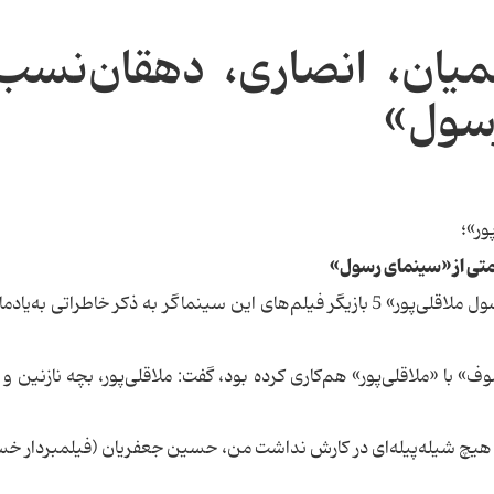
میان، انصاری، دهقان‌نسب
رسول»
متی از «سینمای رسول»
در آستانه 15 اسفند نخستین سالگرد درگذشت «رسول ملاقلی‌پور» 5 بازیگر فیلم‌های این سینماگر به ذكر خاطراتی ب
ف» با «ملاقلی‌پور» هم‌كاری كرده بود، گفت: ملاقلی‌پور، بچه نازنین و
. هیچ شیله‌پیله‌ای در كارش نداشت من، حسین جعفریان (فیلمبردار خ