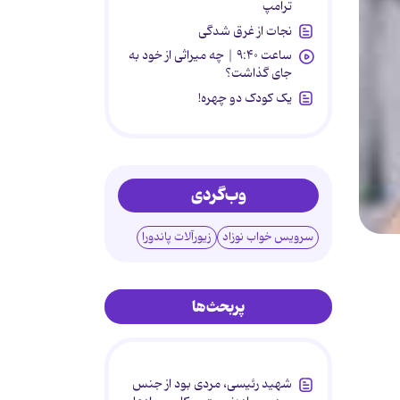
ترامپ
نجات از غرق شدگی
ساعت ۹:۴۰ | چه میراثی از خود به
جای گذاشت؟
یک کودک دو چهره!
وب‌گردی
سرویس خواب نوزاد
زیورآلات پاندورا
پربحث‌ها
شهید رئیسی، مردی بود از جنس