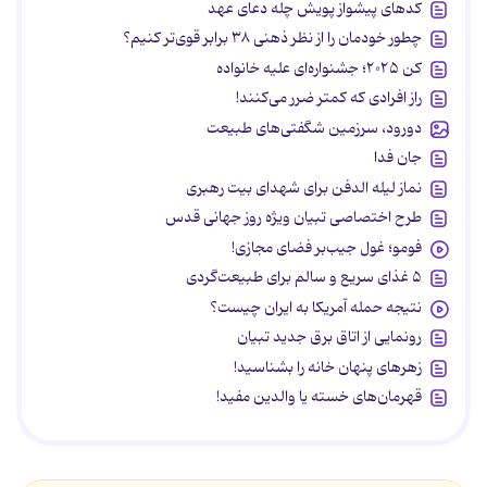
کدهای پیشواز پویش چله دعای عهد
چطور خودمان را از نظر ذهنی ۳۸ برابر قوی‌تر کنیم؟
کن ۲۰۲۵؛ جشنواره‌ای علیه خانواده
راز افرادی که کمتر ضرر می‌کنند!
دورود، سرزمین شگفتی‌های طبیعت
جان فدا
نماز لیله الدفن برای شهدای بیت رهبری
طرح اختصاصی تبیان ویژه روز جهانی قدس
فومو؛ غول جیب‌بر فضای مجازی!
۵ غذای سریع و سالم برای طبیعت‌گردی
نتیجه حمله آمریکا به ایران چیست؟
رونمایی از اتاق برق جدید تبیان
زهرهای پنهان خانه را بشناسید!
قهرمان‌های خسته یا والدین مفید!