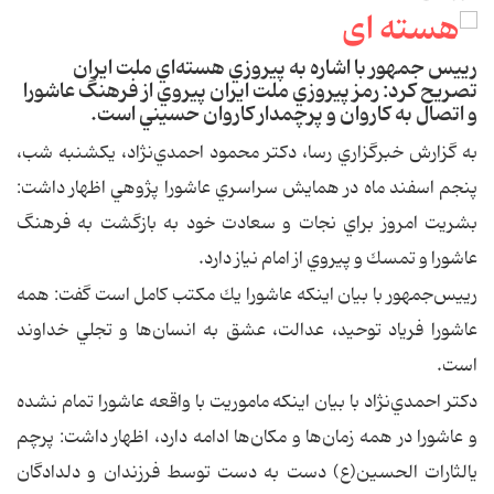
رييس جمهور با اشاره به پيروزي هسته‌اي ملت ايران
تصريح كرد: رمز پيروزي ملت ايران پيروي از فرهنگ عاشورا
و اتصال به كاروان و پرچمدار كاروان حسيني است.
به گزارش خبرگزاري رسا، دكتر محمود احمدي‌نژاد، يكشنبه شب،
پنجم اسفند ماه در همايش سراسري عاشورا پژوهي اظهار داشت:
بشريت امروز براي نجات و سعادت خود به بازگشت به فرهنگ
عاشورا و تمسك و پيروي از امام نياز دارد.
رييس‌جمهور با بيان اينكه عاشورا يك مكتب كامل است گفت: همه
عاشورا فرياد توحيد، عدالت، عشق به انسان‌ها و تجلي خداوند
است.
دكتر احمدي‌نژاد با بيان اينكه ماموريت با واقعه عاشورا تمام نشده
و عاشورا در همه زمان‌ها و مكان‌ها ادامه دارد، اظهار داشت: پرچم
يالثارات الحسين(ع) دست به دست توسط فرزندان و دلدادگان