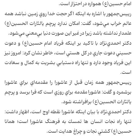
امام حسين(ع) همواره در احتزاز است.
رييس‌جمهور با اشاره به اينكه اگر حجت خدا روي زمين نباشد همه
عالم خراب مي‌شود، گفت: امكان ندارد پرچم يالثارات الحسين(ع)
علمدار نداشته باشد زيرا در غير اين صورت دنيا بي‌معني مي‌شود.
دكتر احمدي‌نژاد با تاكيد بر اينكه فرياد امام حسين(ع) و دعوت
حسيني دعوت جاري در كل هستي است، خاطر نشان كرد: امروز نيز
اين فرياد وجود دارد و تنها راه دستيابي بشريت به كمال و سعادت
است.
رييس‌جمهور همه زمان قبل از عاشورا را مقدمه‌اي براي عاشورا
برشمرد و گفت: عاشورا مقدمه‌ براي روزي است كه فرا برسد و پرچم
يالثارات الحسين(ع) برافراشته شود.
دكتر احمدي‌نژاد با بيان اينكه عاشورا نقطه اوج است، اظهار داشت:
تنها راه نجات انسان ها تمسك به فرهنگ عاشورا است؛ همانا
حسين(ع) كشتي نجات و چراغ هدايت است.