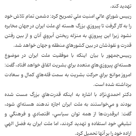
تهديد کند.
رييس شوراي عالي امنيت ملي تصريح کرد: دشمن تمام تلاش خود
را به کار گرفت تا پيروزي بزرگ هسته اي ملت ايران در جهان مخابره
نشود زيرا اين پيروزي به منزله ريختن آبروي آنان و از بين رفتن
قدرت و نفوذشان در بين کشورهاي منطقه و جهان خواهد شد.
رييس‌جمهور با بيان اينكه با موفقيت ملت ايران در موضوع
هسته‌اي پيروزي‌هاي متعدد براي بشريت اتفاق خواهد افتاد، گفت:
امروز موانع براي حركت بشريت به سمت قله‌هاي كمال و سعادت
برداشته شده است.
دكتر احمدي‌نژاد با اشاره به اينكه قدرت‌هاي بزرگ مست شده
بودند و مي‌خواستند به ملت ايران اجازه ندهند هسته‌اي شود،
گفت: ابرقدرت‌ها از همه توان سياسي، اقتصادي و فرهنگي و
تبليغي خود استفاده و تهديد كردند، اما ملت ايران به فضل الهي
اراده خود را بر آنها تحميل كرد.