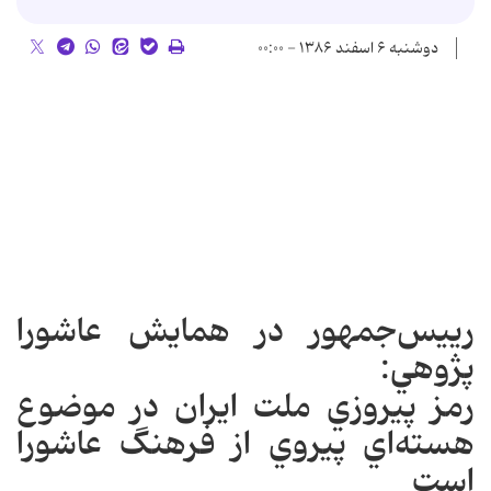
دوشنبه ۶ اسفند ۱۳۸۶ - ۰۰:۰۰
رييس‌جمهور در همايش عاشورا
پژوهي:
رمز پيروزي ملت ايران در موضوع
هسته‌اي پيروي از فرهنگ عاشورا
است