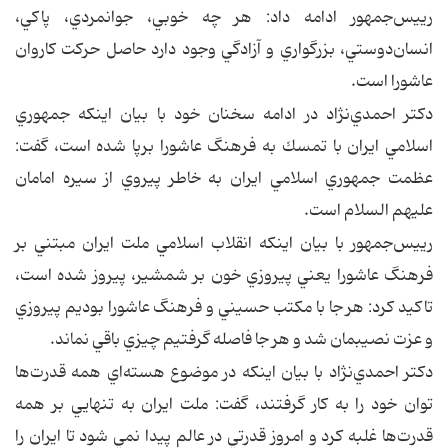
رييس‌جمهور ادامه داد: هر چه خوبي، جوانمردي، پاكي،
انسان‌دوستي، بزرگواري و آزادگي وجود دارد حاصل حركت كاروان
عاشورا است.
دكتر احمدي‌نژاد در ادامه سخنان خود با بيان اينكه جمهوري
اسلامي ايران با تمسك به فرهنگ عاشورا برپا شده است، گفت:
عظمت جمهوري اسلامي ايران به خاطر پيروي از سيره امامان
عليهم السلام است.
رييس‌جمهور با بيان اينكه انقلاب اسلامي ملت ايران مبتني بر
فرهنگ عاشورا يعني پيروزي خون بر شمشير،‌ پيروز شده است،
تاكيد كرد: هر جا با مكتب حسيني و فرهنگ عاشورا بوديم پيروزي
و عزت نصيبمان شد و هر جا فاصله گرفتيم چيزي باقي نماند.
دكتر احمدي‌نژاد با بيان اينكه در موضوع هسته‌اي همه قدرت‌ها
توان خود را به كار گرفتند، گفت: ملت ايران به تنهايي بر همه
قدرت‌ها غلبه كرد و امروز قدرتي در عالم پيدا نمي شود تا ايران را