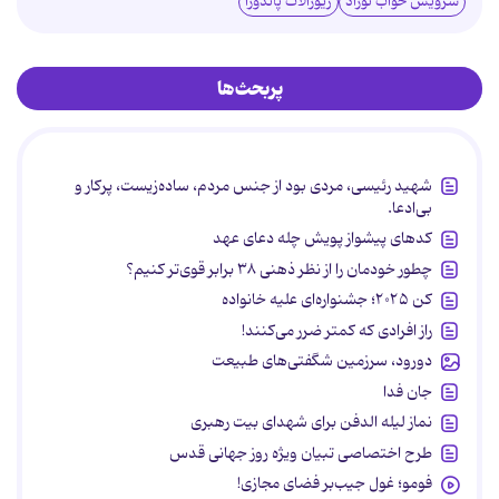
سرویس خواب نوزاد
زیورآلات پاندورا
پربحث‌ها
شهید رئیسی، مردی بود از جنس مردم، ساده‌زیست، پرکار و
بی‌ادعا.
کدهای پیشواز پویش چله دعای عهد
چطور خودمان را از نظر ذهنی ۳۸ برابر قوی‌تر کنیم؟
کن ۲۰۲۵؛ جشنواره‌ای علیه خانواده
راز افرادی که کمتر ضرر می‌کنند!
دورود، سرزمین شگفتی‌های طبیعت
جان فدا
نماز لیله الدفن برای شهدای بیت رهبری
طرح اختصاصی تبیان ویژه روز جهانی قدس
فومو؛ غول جیب‌بر فضای مجازی!