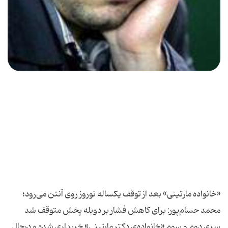
«خانواده مارتینی» بعد از توقف یكساله نوروز روی آنتن می‌رود؛
محمد حسام‌پور: برای كاهش فشار بر دوبله پخش متوقف شد
سری دوم و سوم «خانواده‌ی دكتر مارتینی» خریداری شده و درحال