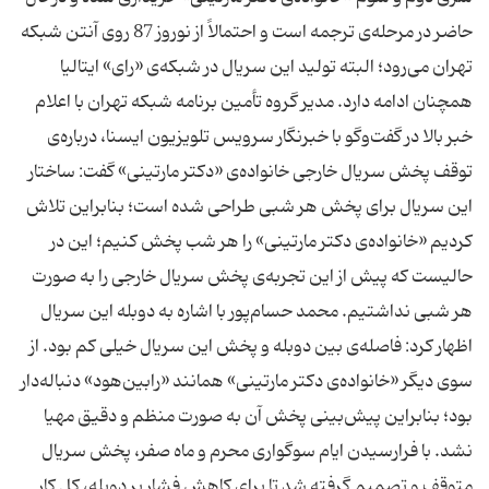
حاضر در مرحله‌ی ترجمه است و احتمالاً از نوروز 87 روی آنتن شبكه
تهران می‌رود؛ البته تولید این سریال در شبكه‌ی «رای» ایتالیا
همچنان ادامه دارد. مدیر گروه تأمین برنامه شبكه تهران با اعلام
خبر بالا در گفت‌وگو با خبرنگار سرویس تلویزیون ایسنا، دربار‌ه‌ی
توقف پخش سریال خارجی خانواده‌ی «دكتر مارتینی» گفت: ساختار
این سریال برای پخش هر شبی طراحی شده است؛ بنابراین تلاش
كردیم «خانواده‌ی دكتر مارتینی» را هر شب پخش كنیم؛ این در
حالیست كه پیش از این تجربه‌ی پخش سریال خارجی را به صورت
هر شبی نداشتیم. محمد حسام‌پور با اشاره به دوبله این سریال
اظهار كرد: فاصله‌ی بین دوبله و پخش این سریال خیلی كم بود. از
سوی دیگر «خانواده‌ی دكتر مارتینی» همانند «رابین‌هود» دنباله‌دار
بود؛ بنابراین پیش‌بینی پخش آن به صورت منظم و دقیق مهیا
نشد. با فرارسیدن ایام سوگواری محرم و ماه صفر، پخش سریال
متوقف و تصمیم گرفته شد تا برای كاهش فشار بر دوبله، كل كار