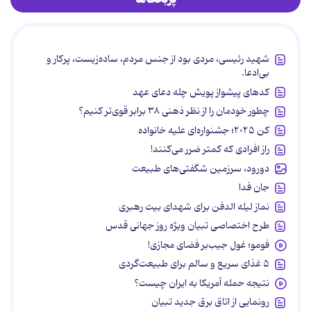
شهید رئیسی، مردی بود از جنس مردم، ساده‌زیست، پرکار و
بی‌ادعا.
کدهای پیشواز پویش چله دعای عهد
چطور خودمان را از نظر ذهنی ۳۸ برابر قوی‌تر کنیم؟
کن ۲۰۲۵؛ جشنواره‌ای علیه خانواده
راز افرادی که کمتر ضرر می‌کنند!
دورود، سرزمین شگفتی‌های طبیعت
جان فدا
نماز لیله الدفن برای شهدای بیت رهبری
طرح اختصاصی تبیان ویژه روز جهانی قدس
فومو؛ غول جیب‌بر فضای مجازی!
۵ غذای سریع و سالم برای طبیعت‌گردی
نتیجه حمله آمریکا به ایران چیست؟
رونمایی از اتاق برق جدید تبیان