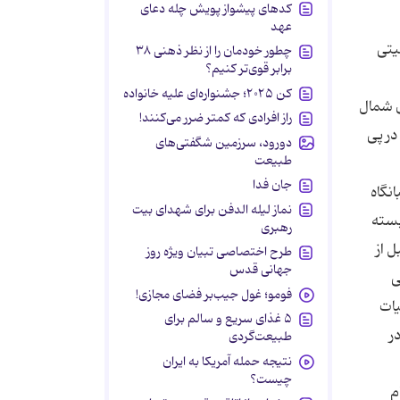
کدهای پیشواز پویش چله دعای
عهد
یتی
چطور خودمان را از نظر ذهنی ۳۸
برابر قوی‌تر کنیم؟
کن ۲۰۲۵؛ جشنواره‌ای علیه خانواده
جاهدین خلق در منطقه حسینیه واقع در 10 كیلومتری شمال
راز افرادی که کمتر ضرر می‌کنند!
در پی
دورود، سرزمین شگفتی‌های
طبیعت
جان فدا
نگاه
نماز لیله الدفن برای شهدای بیت
بسته
رهبری
 از
طرح اختصاصی تبیان ویژه روز
جهانی قدس
ی
فومو؛ غول جیب‌بر فضای مجازی!
یات
۵ غذای سریع و سالم برای
ر
طبیعت‌گردی
نتیجه حمله آمریکا به ایران
چیست؟
م