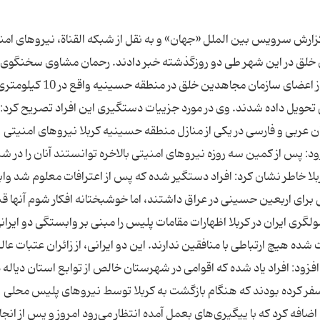
ارش سرویس بین الملل «جهان» و به نقل از شبكه القناة، نیروهای امن
ن خلق در این شهر طی دو روزگذشته خبر دادند. رحمان مشاوی سخنگوی
نیروهای امنیتی كربلا با اعلام این خبر گفت: چند تن از اعضای سازمان م
 تحویل داده شدند. وی در مورد جزییات دستگیری این افراد تصریح كرد: 
ان عربی و فارسی در یكی از منازل منطقه حسینیه كربلا نیروهای امنیتی
 پس از كمین سه روزه نیروهای امنیتی بالاخره توانستند آنان را در شبا
ا خاطر نشان كرد: افراد دستگیر شده كه پس از اعترافات معلوم شد وا
ی اربعین حسینی در عراق داشتند، اما خوشبختانه افكار شوم آنها قبل
گری ایران در كربلا اظهارات مقامات پلیس را مبنی بر وابستگی دو ایران
شده هیچ ارتباطی با منافقین ندارند. این دو ایرانی، از زائران عتبات عال
افزود: افراد یاد شده كه اقوامی در شهرستان خالص از توابع استان دیاله د
سفر كرده بودند كه هنگام بازگشت به كربلا توسط نیروهای پلیس محلی
فه كرد كه با پیگیری‌های بعمل آمده انتظار می‌رود امروز و پس از انجا