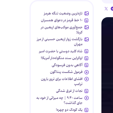
تازه‌ترین وضعیت تنگه هرمز
۱۰ خط قرمز در دعوای همسران
جمع‌آوری موکب‌های اربعین در
کربلا
بازگشت زوار اربعین حسینی از مرز
مهران
شاه کلید دوستی با حضرت امیر
اوکراین سند منگوله‌دار آمریکا!
آگاهی بدون فرسودگی
فرمول شکست پنتاگون
افشای اطلاعات برای ترور بارون
ترامپ
نجات از غرق شدگی
ساعت ۹:۴۰ | چه میراثی از خود به
جای گذاشت؟
یک کودک دو چهره!