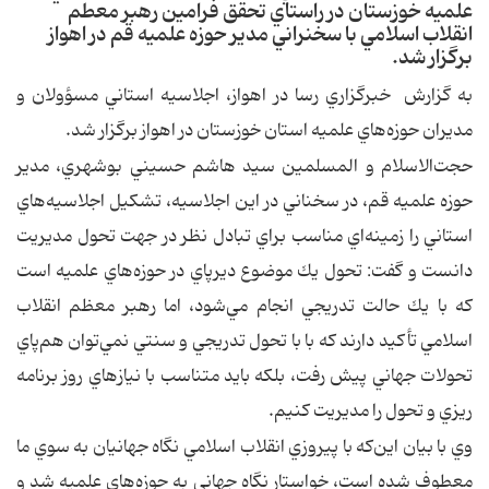
علميه خوزستان در راستاي تحقق فرامين رهبر معطم
انقلاب اسلامي با سخنراني مدير حوزه علميه قم در اهواز
برگزار شد.
به گزارش خبرگزاري رسا در اهواز، اجلاسيه استاني مسؤولان و
مديران حوزه‌هاي علميه استان خوزستان در اهواز برگزار شد.
حجت‌الاسلام و المسلمين سيد هاشم حسيني بوشهري، مدير
حوزه علميه قم، در سخناني در اين اجلاسيه، تشكيل اجلاسيه‌هاي
استاني را زمينه‌اي مناسب براي تبادل نظر در جهت تحول مديريت
دانست و گفت: تحول يك موضوع ديرپاي در حوزه‌هاي علميه است
كه با يك حالت تدريجي انجام مي‌شود، اما رهبر معظم انقلاب
اسلامي تأكيد دارند كه با با تحول تدريجي و سنتي نمي‌توان هم‌پاي
تحولات جهاني پيش رفت، بلكه بايد متناسب با نيازهاي روز برنامه
ريزي و تحول را مديريت كنيم.
وي با بيان اين‌كه با پيروزي انقلاب اسلامي نگاه جهانيان به سوي ما
معطوف شده است، خواستار نگاه جهاني به حوزه‌هاي علميه شد و