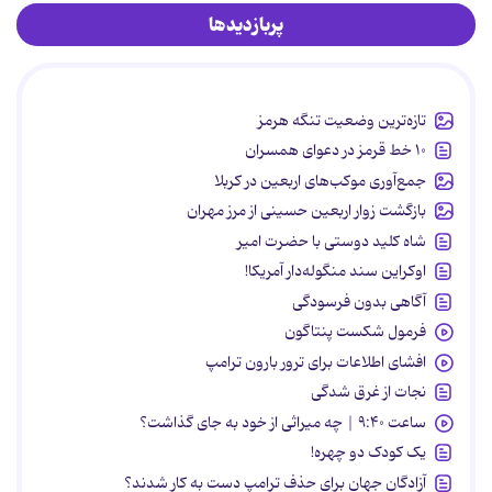
پربازدیدها
تازه‌ترین وضعیت تنگه هرمز
۱۰ خط قرمز در دعوای همسران
جمع‌آوری موکب‌های اربعین در کربلا
بازگشت زوار اربعین حسینی از مرز مهران
شاه کلید دوستی با حضرت امیر
اوکراین سند منگوله‌دار آمریکا!
آگاهی بدون فرسودگی
فرمول شکست پنتاگون
افشای اطلاعات برای ترور بارون ترامپ
نجات از غرق شدگی
ساعت ۹:۴۰ | چه میراثی از خود به جای گذاشت؟
یک کودک دو چهره!
آزادگان جهان برای حذف ترامپ دست به کار شدند؟