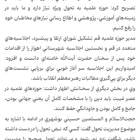
تصريح كرد: حوزه علميه به تحول ويژه نياز دارد و ما بايد در
زمينه‌هاي آموزشي، پژوهشي و اطلاع رساني نيازهاي مخاطبان خود
را رفع كنيم.
مدير حوزه علميه قم تشكيل شوراي ارتقا و پيشبرد، اجلاسيه‌هاي
متعدد در قم و نخستين اجلاسيه شهرستاني اهواز را از اقدامات
خود پس از سخنان حضرت آيت‌الله خامنه‌اي دانست و افزود:
اميدواريم اين اجلاسيه سر آغاز خوبي براي برپايي نشست‌هاي
ديگر براي پي‌گيري مطالبات رهبر معظم انقلاب باشد.
وي در بخش ديگري از سخنانش اظهار داشت: حوزه‌هاي علميه در
عصر غيبت بايد دين را با مشخصات كامل آن يعني جهاني بودن،
جامع و كامل بودن و جاودانگي حفظ كنند.
حجت‌الاسلام و المسلمين حسيني بوشهري در ادامه با اشاره به
موضوع مديريت تحول گفت: كسي كه نبض تحول را در دست داشته
باشد، شگفت زده نمي‌شود و مي‌تواند تحول صحيح را مديريت