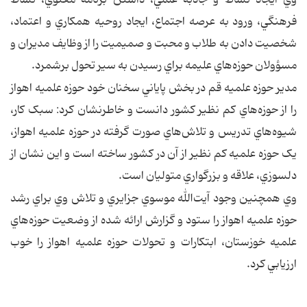
وي ايجاد نشاط و جاذبه علمي، داشتن برنامه معنوي، نشاط
فرهنگي، ورود به عرصه اجتماع، ايجاد روحيه همكاري و اعتماد،
شخصيت دادن به طلاب و محبت و صميميت را از وظايف مديران و
مسؤولان حوزه‌هاي عليمه براي رسيدن به سير تحول برشمرد.
مدير حوزه علميه قم در بخش پاياني سخنان خود حوزه علميه اهواز
را از حوزه‌هاي کم نظير کشور دانست و خاطرنشان كرد: سبک کار،
شيوه‌هاي تدريس و تلاش‌هاي صورت گرفته در حوزه علميه اهواز،
يک حوزه علميه کم نظير از آن در کشور ساخته است و اين نشان از
دلسوزي، علاقه و بزرگواري متوليان است.
وي همچنين وجود آيت‌الله موسوي جزايري و تلاش وي براي رشد
حوزه‌ علميه اهواز را ستود و گزارش ارائه شده از وضعيت حوزه‌هاي
علميه خوزستان، ابتكارات و تحولات حوزه علميه اهواز را خوب
ارزيابي كرد.