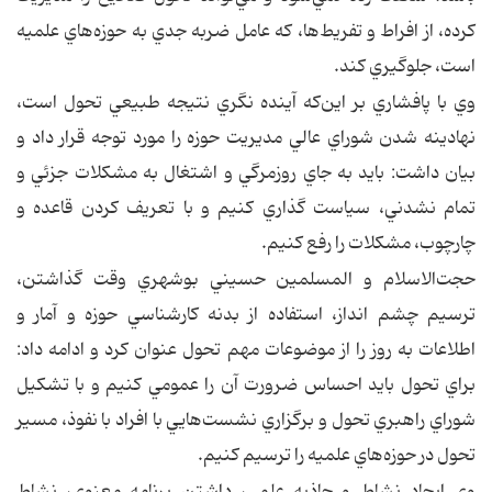
كرده، از افراط و تفريط‌ها، كه عامل ضربه جدي به حوزه‌هاي علميه
است، جلوگيري كند.
وي با پافشاري بر اين‌كه آينده نگري نتيجه طبيعي تحول است،
نهادينه شدن شوراي عالي مديريت حوزه را مورد توجه قرار داد و
بيان داشت: بايد به جاي روزمرگي و اشتغال به مشكلات جزئي و
تمام نشدني، سياست گذاري كنيم و با تعريف كردن قاعده و
چارچوب، مشكلات را رفع كنيم.
حجت‌الاسلام و المسلمين حسيني بوشهري وقت گذاشتن،
ترسيم چشم انداز، استفاده از بدنه كارشناسي حوزه و آمار و
اطلاعات به روز را از موضوعات مهم تحول عنوان كرد و ادامه داد:
براي تحول بايد احساس ضرورت آن را عمومي كنيم و با تشكيل
شوراي راهبري تحول و برگزاري نشست‌هايي با افراد با نفوذ، مسير
تحول در حوزه‌هاي علميه را ترسيم كنيم.