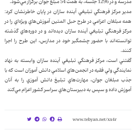
مدرسه و در 1296 جلسه، به همت 54 مبلغ جوان برگزار مي‌شود.
مدير مركز فرهنگي تبليغي آينده سازان در پايان خاطرنشان کرد:
همه مبلغان اعزامي در طرح حبل ‌المتين آموزش‌هاي ويژه‌اي را در
مركز فرهنگي تبليغي آينده سازان ديده‌اند و در دوره‌هاي گذشته
توانسته‌اند با حضور چشمگير خود در مدارس، اين طرح را اجرا
کنند.
گفتني است،‌ مركز فرهنگي تبليغي آينده سازان وابسته به نهاد
نمايندگي ولي فقيه در انجمن‌هاي اسلامي دانش ‌آموزان است که با
جذب مبلغان جوان، مهارت‌هاي تبليغ دانش ‌آموزي را به آنان
آموزش داده و سپس به دبيرستان‌هاي سراسر كشور اعزام مي‌کند