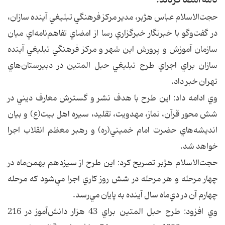
نامه امضا کردند.
حجت‌الاسلام عباس هژبر،‌ مدير مركز فرهنگي تبليغي آينده سازان،
در گفت‌وگو با خبرنگار خبرگزاري رسا از امضاي تفاهم‌نامه‌اي ميان
سازمان آموزش و پرورش اين شهر و مركز فرهنگي تبليغي آينده
سازان براي اجراي طرح تبليغي حبل‌‌ المتين در دبيرستان‌هاي
تهران خبر داد.
وي ادامه داد: اين طرح با هدف نشر و گسترش معارف ديني در
شش محور قرآن، نماز، مهدويت، ‌تقليد، سيره اهل بيت(ع) و بيان
انديشه‌هاي حضرت امام خميني(ره) و رهبر معظم انقلاب اجرا
خواهد شد.
حجت‌الاسلام هژبر تصريح كرد: اين طرح از سيزدهم بهمن‌ماه در
چهار مرحله و هر مرحله در شش روز كاري اجرا مي‌شود كه مرحله
چهارم آن در دي‌ماه سال آينده به پايان مي‌رسد.
وي افزود: طرح حبل المتين براي 43 هزار دانش‌آموز در 216