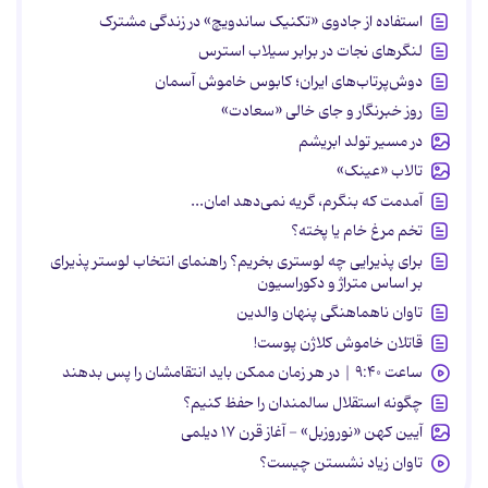
استفاده از جادوی «تکنیک ساندویچ» در زندگی مشترک
لنگرهای نجات در برابر سیلاب استرس
دوش‌پرتاب‌های ایران؛ کابوس خاموش آسمان
روز خبرنگار و جای خالی «سعادت»
در مسیر تولد ابریشم
تالاب «عینک»
آمدمت که بنگرم، گریه نمی‌دهد امان...
تخم مرغ خام یا پخته؟
برای پذیرایی چه لوستری بخریم؟ راهنمای انتخاب لوستر پذیرای
بر اساس متراژ و دکوراسیون
تاوان ناهماهنگی پنهان والدین
قاتلان خاموش کلاژن پوست!
ساعت ۹:۴۰ | در هر زمان ممکن باید انتقامشان را پس بدهند
چگونه استقلال سالمندان را حفظ کنیم؟
آیین کهن «نوروزبل» - آغاز قرن ۱۷ دیلمی
تاوان زیاد نشستن چیست؟