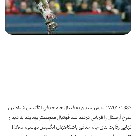
17/01/1383 برای رسیدن به فینال جام حذفی انگلیس شیاطین
سرخ آرسنال را قربانی كردند تیم فوتبال منچستر یونایتد به دیدار
نهایی رقابت های جام حذفی باشگاههای انگلیس موسوم بهF.A