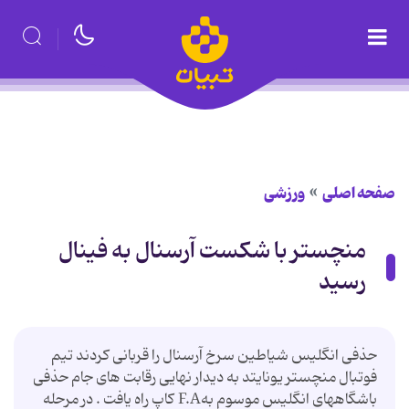
صفحه اصلی
ورزشی
منچستر با شكست آرسنال به فینال
رسید
حذفی انگلیس شیاطین سرخ آرسنال را قربانی كردند تیم
فوتبال منچستر یونایتد به دیدار نهایی رقابت های جام حذفی
باشگاههای انگلیس موسوم بهF.A كاپ راه یافت . در مرحله