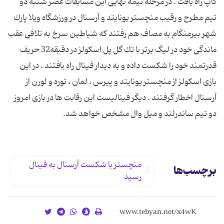
كاپ راه یافت . در مرحله نیمه نهایی این مسابقات عصر شنبه دو
تیم مطرح و رقیب منچستر یونایتد و آرسنال در ورزشگاه ویلا پارك
شهر بیرمنگام به مصاف هم رفتند كه شیاطین سرخ به تلافی عقب
ماندگی خود در لیگ برتر با تك گل پل اسكولز در دقیقه32 حریف
قدرتمند خود را شكست داده و به دیدار فینال راه یافتند . در این
بازی اسكولز از منچستر یونایتد و پیرس ، لمان ، توره و لورن از
آرسنال اخطار گرفتند . دیگر فینالیست این رقابت ها در بازی امروز
دو تیم ساندرلند و میل وال مشخص خواهد شد.
منچستر با شكست آرسنال به فینال
برچسب‌ها
رسید