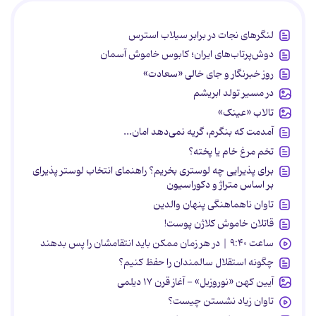
لنگرهای نجات در برابر سیلاب استرس
دوش‌پرتاب‌های ایران؛ کابوس خاموش آسمان
روز خبرنگار و جای خالی «سعادت»
در مسیر تولد ابریشم
تالاب «عینک»
آمدمت که بنگرم، گریه نمی‌دهد امان...
تخم مرغ خام یا پخته؟
برای پذیرایی چه لوستری بخریم؟ راهنمای انتخاب لوستر پذیرای
بر اساس متراژ و دکوراسیون
تاوان ناهماهنگی پنهان والدین
قاتلان خاموش کلاژن پوست!
ساعت ۹:۴۰ | در هر زمان ممکن باید انتقامشان را پس بدهند
چگونه استقلال سالمندان را حفظ کنیم؟
آیین کهن «نوروزبل» - آغاز قرن ۱۷ دیلمی
تاوان زیاد نشستن چیست؟