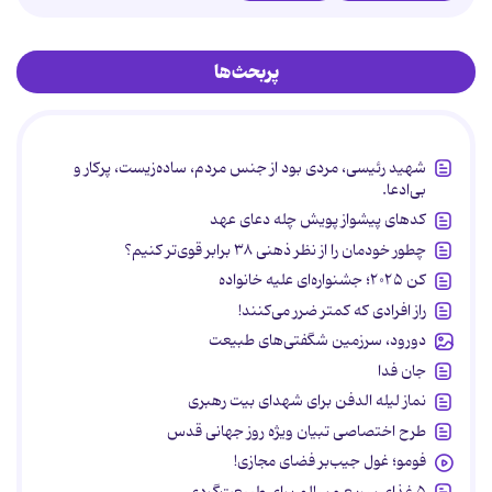
پربحث‌ها
شهید رئیسی، مردی بود از جنس مردم، ساده‌زیست، پرکار و
بی‌ادعا.
کدهای پیشواز پویش چله دعای عهد
چطور خودمان را از نظر ذهنی ۳۸ برابر قوی‌تر کنیم؟
کن ۲۰۲۵؛ جشنواره‌ای علیه خانواده
راز افرادی که کمتر ضرر می‌کنند!
دورود، سرزمین شگفتی‌های طبیعت
جان فدا
نماز لیله الدفن برای شهدای بیت رهبری
طرح اختصاصی تبیان ویژه روز جهانی قدس
فومو؛ غول جیب‌بر فضای مجازی!
۵ غذای سریع و سالم برای طبیعت‌گردی