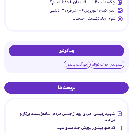
چگونه استقلال سالمندان را حفظ کنیم؟
آیین کهن «نوروزبل» - آغاز قرن ۱۷ دیلمی
تاوان زیاد نشستن چیست؟
وب‌گردی
سرویس خواب نوزاد
زیورآلات پاندورا
پربحث‌ها
شهید رئیسی، مردی بود از جنس مردم، ساده‌زیست، پرکار و
بی‌ادعا.
کدهای پیشواز پویش چله دعای عهد