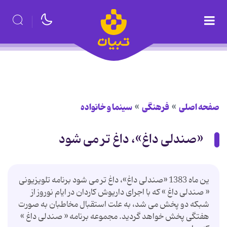
صفحه اصلی
فرهنگی
سینما و خانواده
«صندلی داغ»، داغ تر می شود
ین ماه 1383 «صندلی داغ»، داغ تر می شود برنامه تلویزیونی
« صندلی داغ » كه با اجرای داریوش كاردان در ایام نوروز از
شبكه دو پخش می شد، به علت استقبال مخاطبان به صورت
هفتگی پخش خواهد گردید. مجموعه برنامه « صندلی داغ »