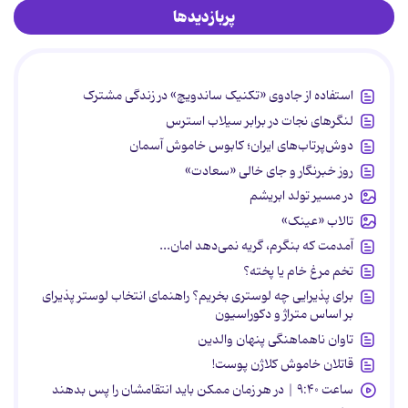
پربازدیدها
استفاده از جادوی «تکنیک ساندویچ» در زندگی مشترک
لنگرهای نجات در برابر سیلاب استرس
دوش‌پرتاب‌های ایران؛ کابوس خاموش آسمان
روز خبرنگار و جای خالی «سعادت»
در مسیر تولد ابریشم
تالاب «عینک»
آمدمت که بنگرم، گریه نمی‌دهد امان...
تخم مرغ خام یا پخته؟
برای پذیرایی چه لوستری بخریم؟ راهنمای انتخاب لوستر پذیرای
بر اساس متراژ و دکوراسیون
تاوان ناهماهنگی پنهان والدین
قاتلان خاموش کلاژن پوست!
ساعت ۹:۴۰ | در هر زمان ممکن باید انتقامشان را پس بدهند