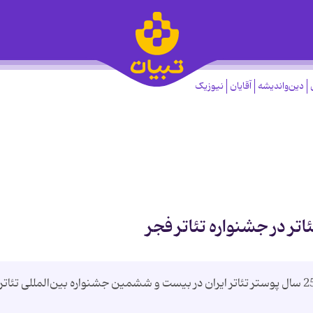
دین‌واندیشه
آقایان
نیوزیک
اسامی 52 هنرمند حاضر در بخش مرور نمایشگاه 25 سال پوستر تئاتر ایران در بیست و ششمین جشنواره بین‌المللی تئاتر