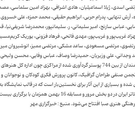
، مرتضی اسدی، ژیلا اسماعیلیان، هادی اشرافی، بهزاد امین سلماسی، مص
، آرش تنهایی، پدرام حربی، ابراهیم حقیقی، محمد حمزه، علی خسروی،
یی، عباس سارنج، امیر سلیمانی، ر. سلیمانپور، محمدرضا شریفی‌نیا، قب
زاد غریب‌پور و غریب‌پور، مهدی فاتحی، فرهاد فزونی، یوریک کریم‌مسی
 مرتضوی، مرتضی مسعودی، ساعد مشکی، مرتضی ممیز، انوشیروان میرز
د وجدانی، علی وزیریان، حمیدرضا وصاف، عباس وفایی، محسن ولیحی،
جمشید نرسی، ابوالفضل همتی آهویی. آثار این هنرمندان از بین 744 پوستر گردآوری شده از مراکزی چون اداره کل هنرهای
 انجمن صنفی طراحان گرافیک، کانون پرورش فکری کودکان و نوجوانان و
ه و بسیاری از این آثار برای نخستین‌بار است که در قالب نمایشگاه به
نمایش گذاشته می‌شوند. نمایشگاه 25 سال پوستر تئاتر ایران در دو بخش مرور و مسابقه 16 بهمن همزمان با برگزاری
هنگی هنری صبا افتتاح می‌شود. منبع : خبرگزاری مهر