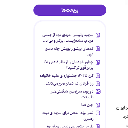
پربحث‌ها
شهید رئیسی، مردی بود از جنس
مردم، ساده‌زیست، پرکار و بی‌ادعا.
کدهای پیشواز پویش چله دعای
عهد
چطور خودمان را از نظر ذهنی ۳۸
برابر قوی‌تر کنیم؟
کن ۲۰۲۵؛ جشنواره‌ای علیه خانواده
راز افرادی که کمتر ضرر می‌کنند!
دورود، سرزمین شگفتی‌های
طبیعت
جان فدا
ر نمایشگاه 25 سال پوستر تئاتر ایران
نماز لیله الدفن برای شهدای بیت
رد
رهبری
اد
طرح اختصاصی تبیان ویژه روز