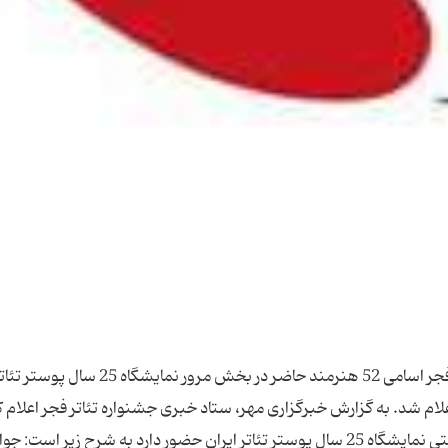
مرور نمایشگاه 25 سال پوستر تئاتر در جشنواره تئاتر فجر اسامی 52 هنرمند حاضر در بخش مرو
ام شد. به گزارش خبرگزاری مهر، ستاد خبری جشنواره تئاتر فجر اعلام ک
اسامی هنرمندانی که آثارشان در بخش مرور و غیررقابتی نمایشگاه 25 سال پوستر تئاتر ایران حضور دارد به شرح زیر است: جو