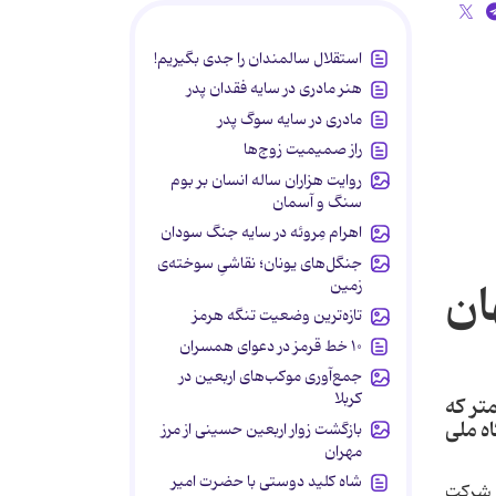
استقلال سالمندان را جدی بگیریم!
هنر مادری در سایه‌ فقدان پدر
مادری در سایه سوگ پدر
راز صمیمیت زوج‌ها
روایت هزاران ساله انسان بر بوم
سنگ و آسمان
اهرام مِروئه در سایه جنگ سودان
جنگل‌های یونان؛ نقاشیِ سوخته‌ی
ان
زمین
تازه‌ترین وضعیت تنگه هرمز
۱۰ خط قرمز در دعوای همسران
جمع‌آوری موکب‌های اربعین در
کربلا
تر كه
ه ملی
بازگشت زوار اربعین حسینی از مرز
مهران
شاه کلید دوستی با حضرت امیر
 دو شرکت