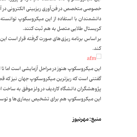
خصوصی متخصص در فن‌آوری ریزبینی الکترونی در آمری
دانشمندان با استفاده از این میکروسکوپ توانسته ا
کریستال طلایی متصل به هم ثبت کنند.
کند.
این میكروسكوپ هنوز در مراحل آزمایشی است اما تا ا
گفتنی است كه ریزترین میكروسكوپ جهان نیز كه قطری به اندازه ی
پژوهشگران دانشگاه كاردیف در ولز موفق به ساخت ای
این میكروسكوپ هم برای تشخیص بیماری‌ها و توسعه ع
منبع: مهرنیوز