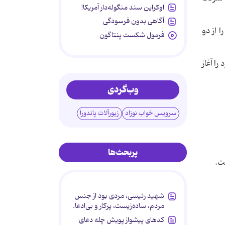
اوکراین سند منگوله‌دار آمریکا!
آگاهی بدون فرسودگی
 از دو
فرمول شکست پنتاگون
ن کار خود را آغاز
وب‌گردی
سرویس خواب نوزاد
زیورآلات پاندورا
پربحث‌ها
ت.
شهید رئیسی، مردی بود از جنس
مردم، ساده‌زیست، پرکار و بی‌ادعا.
کدهای پیشواز پویش چله دعای