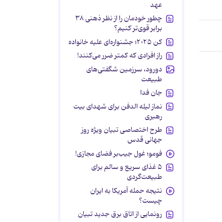
عهد
چطور خودمان را از نظر ذهنی ۳۸
برابر قوی‌تر کنیم؟
کن ۲۰۲۵؛ جشنواره‌ای علیه خانواده
راز افرادی که کمتر ضرر می‌کنند!
دورود، سرزمین شگفتی‌های
طبیعت
جان فدا
نماز لیله الدفن برای شهدای بیت
رهبری
طرح اختصاصی تبیان ویژه روز
جهانی قدس
فومو؛ غول جیب‌بر فضای مجازی!
۵ غذای سریع و سالم برای
طبیعت‌گردی
نتیجه حمله آمریکا به ایران
چیست؟
رونمایی از اتاق برق جدید تبیان