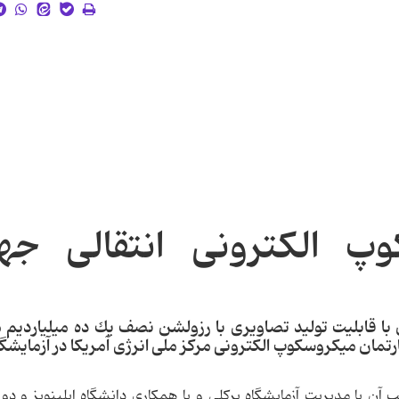
پ الكترونی انتقالی جه
با قابلیت تولید تصاویری با رزولشن نصف یك ده میلیاردیم م
رتمان میكروسكوپ الكترونی مركز ملی انرژی آمریكا در آزمایشگا
ام دارد و پروژه نصب آن با مدیریت آزمایشگاه برکلی و با همکاری دانشگاه ایلینویز و