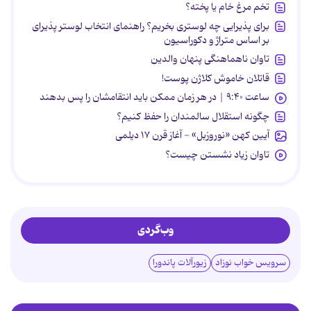
تخم مرغ خام یا پخته؟
برای پذیرایی چه لوستری بخریم؟ راهنمای انتخاب لوستر پذیرای
بر اساس متراژ و دکوراسیون
تاوان ناهماهنگی پنهان والدین
قاتلان خاموش کلاژن پوست!
ساعت ۹:۴۰ | در هر زمان ممکن باید انتقامشان را پس بدهند
چگونه استقلال سالمندان را حفظ کنیم؟
آیین کهن «نوروزبل» - آغاز قرن ۱۷ دیلمی
تاوان زیاد نشستن چیست؟
وب‌گردی
سرویس خواب نوزاد
زیورآلات پاندورا