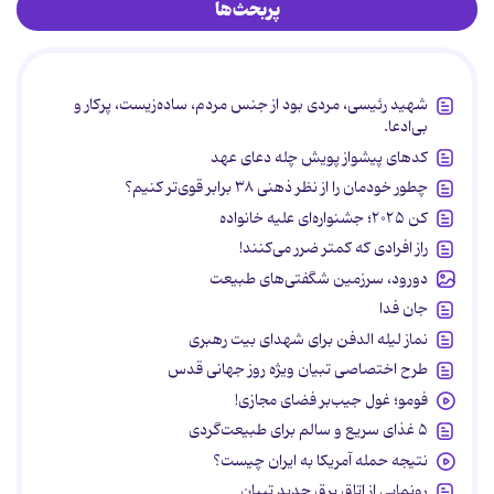
پربحث‌ها
شهید رئیسی، مردی بود از جنس مردم، ساده‌زیست، پرکار و
بی‌ادعا.
کدهای پیشواز پویش چله دعای عهد
چطور خودمان را از نظر ذهنی ۳۸ برابر قوی‌تر کنیم؟
کن ۲۰۲۵؛ جشنواره‌ای علیه خانواده
راز افرادی که کمتر ضرر می‌کنند!
دورود، سرزمین شگفتی‌های طبیعت
جان فدا
نماز لیله الدفن برای شهدای بیت رهبری
طرح اختصاصی تبیان ویژه روز جهانی قدس
فومو؛ غول جیب‌بر فضای مجازی!
۵ غذای سریع و سالم برای طبیعت‌گردی
نتیجه حمله آمریکا به ایران چیست؟
رونمایی از اتاق برق جدید تبیان