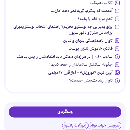
تالاب «عینک»
آمدمت که بنگرم، گریه نمی‌دهد امان...
تخم مرغ خام یا پخته؟
برای پذیرایی چه لوستری بخریم؟ راهنمای انتخاب لوستر پذیرای
بر اساس متراژ و دکوراسیون
تاوان ناهماهنگی پنهان والدین
قاتلان خاموش کلاژن پوست!
ساعت ۹:۴۰ | در هر زمان ممکن باید انتقامشان را پس بدهند
چگونه استقلال سالمندان را حفظ کنیم؟
آیین کهن «نوروزبل» - آغاز قرن ۱۷ دیلمی
تاوان زیاد نشستن چیست؟
وب‌گردی
سرویس خواب نوزاد
زیورآلات پاندورا