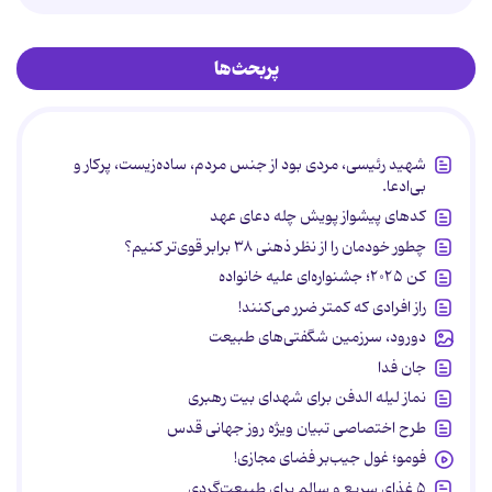
پربحث‌ها
شهید رئیسی، مردی بود از جنس مردم، ساده‌زیست، پرکار و
بی‌ادعا.
کدهای پیشواز پویش چله دعای عهد
چطور خودمان را از نظر ذهنی ۳۸ برابر قوی‌تر کنیم؟
کن ۲۰۲۵؛ جشنواره‌ای علیه خانواده
راز افرادی که کمتر ضرر می‌کنند!
دورود، سرزمین شگفتی‌های طبیعت
جان فدا
نماز لیله الدفن برای شهدای بیت رهبری
طرح اختصاصی تبیان ویژه روز جهانی قدس
فومو؛ غول جیب‌بر فضای مجازی!
۵ غذای سریع و سالم برای طبیعت‌گردی