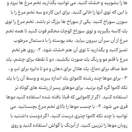
ها را بشویید و خشك كنید. می توانید بگذارید تخم مرغ ها بپزد و
یا این كه توی آنها را خالی كنید. برای این كار دو سه تخم مرغ را با
سوزن سوراخ كنید. یكی از سوراخ ها بزرگ تر باشد. تخم مرغ را توی
یك كاسه بگیرید و توی سوراخ كوچك محكم فوت كنید تا همه تخم
مرغ از آن سر آن بیرون بیاید. بعد پوسته را با دستمال مرطوب
تمیز كنید و بگذارید تا توی آن هم خشك شود. ۲- روی هر تخم
مرغ با قلم مو و رنگ یك صورت بكشید. دو تا نقطه برای چشم، یك
خط صاف برای دماغ، یك هلال برای دهان و دو تا دایره برای لپ و..
۳- برای موها چند رشته كاموای یك اندازه ببرید و وسط آن را با یك
تكه كاموا گره گره بزنید. برای موهای پسر از رشته های كوتاه تر
استفاده كنید. اگر از كاموایی كه قبلا بافته شده استفاده كنید موها
فری می شود. ۴- با چسب موها را بالای تخم مرغ بچسبانید. می
توانید با چند تكه كاموا چتری درست كنید. اگر دوست داشتید با
روبان موها را تزیین كنید. از آبرنگ یا گواش استفاده كنید و روی