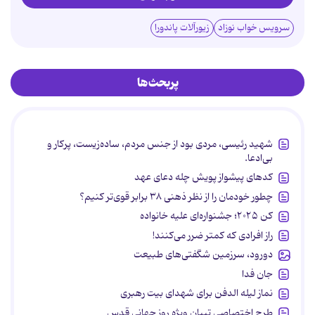
سرویس خواب نوزاد
زیورآلات پاندورا
پربحث‌ها
شهید رئیسی، مردی بود از جنس مردم، ساده‌زیست، پرکار و
بی‌ادعا.
کدهای پیشواز پویش چله دعای عهد
چطور خودمان را از نظر ذهنی ۳۸ برابر قوی‌تر کنیم؟
کن ۲۰۲۵؛ جشنواره‌ای علیه خانواده
راز افرادی که کمتر ضرر می‌کنند!
دورود، سرزمین شگفتی‌های طبیعت
جان فدا
نماز لیله الدفن برای شهدای بیت رهبری
طرح اختصاصی تبیان ویژه روز جهانی قدس