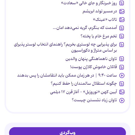
روز خبرنگار و جای خالی «سعادت»
در مسیر تولد ابریشم
تالاب «عینک»
آمدمت که بنگرم، گریه نمی‌دهد امان...
تخم مرغ خام یا پخته؟
برای پذیرایی چه لوستری بخریم؟ راهنمای انتخاب لوستر پذیرای
بر اساس متراژ و دکوراسیون
تاوان ناهماهنگی پنهان والدین
قاتلان خاموش کلاژن پوست!
ساعت ۹:۴۰ | در هر زمان ممکن باید انتقامشان را پس بدهند
چگونه استقلال سالمندان را حفظ کنیم؟
آیین کهن «نوروزبل» - آغاز قرن ۱۷ دیلمی
تاوان زیاد نشستن چیست؟
وب‌گردی