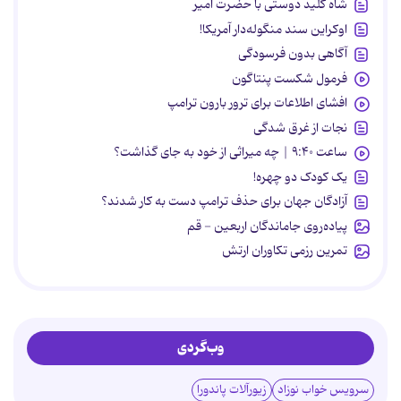
شاه کلید دوستی با حضرت امیر
اوکراین سند منگوله‌دار آمریکا!
آگاهی بدون فرسودگی
فرمول شکست پنتاگون
افشای اطلاعات برای ترور بارون ترامپ
نجات از غرق شدگی
ساعت ۹:۴۰ | چه میراثی از خود به جای گذاشت؟
یک کودک دو چهره!
آزادگان جهان برای حذف ترامپ دست به کار شدند؟
پیاده‌روی جاماندگان اربعین - قم
تمرین رزمی تکاوران ارتش
وب‌گردی
سرویس خواب نوزاد
زیورآلات پاندورا