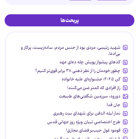
پربحث‌ها
شهید رئیسی، مردی بود از جنس مردم، ساده‌زیست، پرکار و
بی‌ادعا.
کدهای پیشواز پویش چله دعای عهد
چطور خودمان را از نظر ذهنی ۳۸ برابر قوی‌تر کنیم؟
کن ۲۰۲۵؛ جشنواره‌ای علیه خانواده
راز افرادی که کمتر ضرر می‌کنند!
دورود، سرزمین شگفتی‌های طبیعت
جان فدا
نماز لیله الدفن برای شهدای بیت رهبری
طرح اختصاصی تبیان ویژه روز جهانی قدس
فومو؛ غول جیب‌بر فضای مجازی!
۵ غذای سریع و سالم برای طبیعت‌گردی