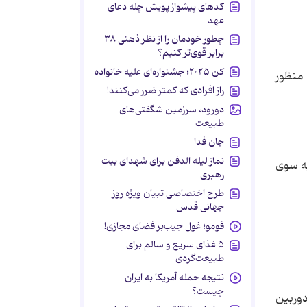
کدهای پیشواز پویش چله دعای
عهد
چطور خودمان را از نظر ذهنی ۳۸
برابر قوی‌تر کنیم؟
کن ۲۰۲۵؛ جشنواره‌ای علیه خانواده
 فضایی به منظور
راز افرادی که کمتر ضرر می‌کنند!
دورود، سرزمین شگفتی‌های
طبیعت
جان فدا
نماز لیله الدفن برای شهدای بیت
ه جان هاپکینز در سال 2004 فضاپیمایی بنام «مسنجر» (Messenger) را به سوی
رهبری
طرح اختصاصی تبیان ویژه روز
جهانی قدس
فومو؛ غول جیب‌بر فضای مجازی!
۵ غذای سریع و سالم برای
طبیعت‌گردی
نتیجه حمله آمریکا به ایران
چیست؟
ه دو دوربین