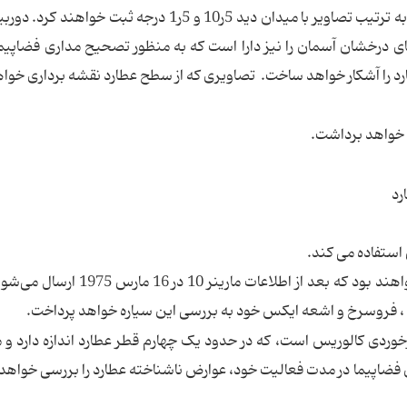
WACو NAC فعالیت خود را شروع خواهند کرد، که به ترتیب تصاویر با میدان دید 5ر10 و 5ر1 درجه ثبت خ
ای درخشان آسمان را نیز دارا است که به منظور تصحیح مداری فضاپیما 
د را آشکار خواهد ساخت. تصاویری که از سطح عطارد نقشه برداری خواه
رد
ستفاده می کند.
تصاویر مسنجر در گذر 14 ژانویه، اولین تصاویری خواهند بود که بعد از اطلاعات ماری
 ، فروسرخ و اشعه ایکس خود به بررسی این سیاره خواهد پرداخت.
خوردی کالوریس است، که در حدود یک چهارم قطر عطارد اندازه دارد و
این فضاپیما در مدت فعالیت خود، عوارض ناشناخته عطارد را بررسی خواهد ک