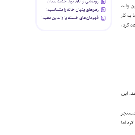
رونمایی از اتاق برق جدید تبیان
واهند کرد. دوربین واید
زهرهای پنهان خانه را بشناسید!
به کار
قهرمان‌های خسته یا والدین مفید!
د کرد،
نر 10 در 16 مارس 1975 ارسال می‌شوند. این
 مسنجر
رد اما