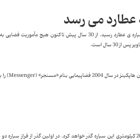
عطارد می رسد
دوشنبه 24 دی ماه فضاپیمای مسنجر به نزدیکی سیاره ی عطارد رسید. از 30 سال پیش تاکنون هیچ مأموریت
 30 سال است.
دانشمندان آزمایشگاه فیزیک کاربردی در دانشگا
14 ژانویه امسال (24 دی) این فضاپیما از فاصله 200 کیلومتری این سیاره گذر خواهد کرد. در اولین گذر از فراز سیار