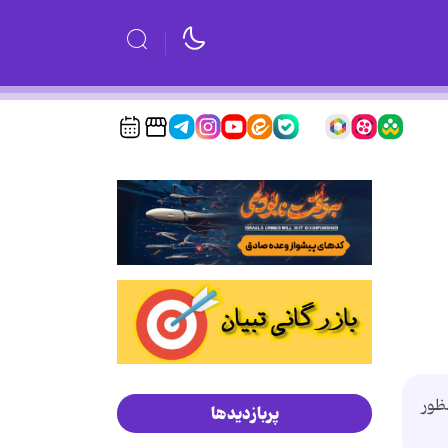
 به منظور
پربازدیدها