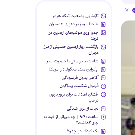
تازه‌ترین وضعیت تنگه هرمز
۱۰ خط قرمز در دعوای همسران
جمع‌آوری موکب‌های اربعین در
کربلا
بازگشت زوار اربعین حسینی از مرز
مهران
شاه کلید دوستی با حضرت امیر
اوکراین سند منگوله‌دار آمریکا!
آگاهی بدون فرسودگی
فرمول شکست پنتاگون
افشای اطلاعات برای ترور بارون
ترامپ
نجات از غرق شدگی
ساعت ۹:۴۰ | چه میراثی از خود به
جای گذاشت؟
یک کودک دو چهره!