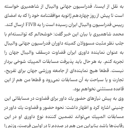
به نقل از ایسنا، فدراسیون جهانی والیبال از شاهمیری خواسته
است تا پیش از روز چهاردهم ژانویه موافقتنامه خود را كه به امضای
رییس فدراسیون والیبال ایران رسیده است را به FIVB ارسال كند.
محمد شاهمیری با بیان این خبر گفت: خوشحالم كه توانسته‌ام با
جلب نظر مثبت مسوولان كمیته داوران فدراسیون جهانی والیبال
به عنوان نماینده داوری ایران قضاوت درسقف والیبال جهان را
تجربه كنم. به هر حال باید پذیرفت مسابقات المپیك شوخی بردار
نیست. قطعا هیچ نماینده‌ای از جامعه ورزشی جهان برای تفریح،
تجارت و یا سیاحت به آن مسابقات نمی‌رود و قطعا من هم از این
قاعده مستثنی نخواهم بود.
وی به پیش نیازهای حضور یك داور برای قضاوت در مسابقاتی این
چنینی اشاره كرد و اظهار داشت: نحوه حضور و قضاوت یك داور در
مسابقات المپیك می‌تواند تضمین كننده نوع داوری او در این
رقابت‌ها باشد بنابراین من هم در صددم تا در اولین فرصت، وزنم را