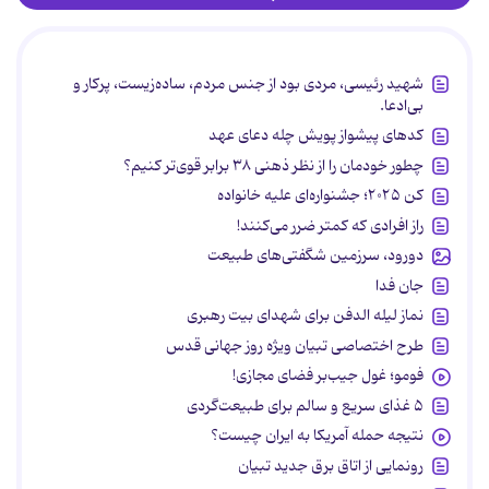
شهید رئیسی، مردی بود از جنس مردم، ساده‌زیست، پرکار و
بی‌ادعا.
کدهای پیشواز پویش چله دعای عهد
چطور خودمان را از نظر ذهنی ۳۸ برابر قوی‌تر کنیم؟
کن ۲۰۲۵؛ جشنواره‌ای علیه خانواده
راز افرادی که کمتر ضرر می‌کنند!
دورود، سرزمین شگفتی‌های طبیعت
جان فدا
نماز لیله الدفن برای شهدای بیت رهبری
طرح اختصاصی تبیان ویژه روز جهانی قدس
فومو؛ غول جیب‌بر فضای مجازی!
۵ غذای سریع و سالم برای طبیعت‌گردی
نتیجه حمله آمریکا به ایران چیست؟
رونمایی از اتاق برق جدید تبیان