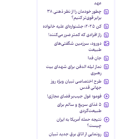
عهد
چطور خودمان را از نظر ذهنی ۳۸
برابر قوی‌تر کنیم؟
کن ۲۰۲۵؛ جشنواره‌ای علیه خانواده
راز افرادی که کمتر ضرر می‌کنند!
دورود، سرزمین شگفتی‌های
طبیعت
جان فدا
نماز لیله الدفن برای شهدای بیت
رهبری
طرح اختصاصی تبیان ویژه روز
جهانی قدس
فومو؛ غول جیب‌بر فضای مجازی!
۵ غذای سریع و سالم برای
طبیعت‌گردی
نتیجه حمله آمریکا به ایران
چیست؟
رونمایی از اتاق برق جدید تبیان