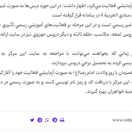
آزمايشي فعاليت مي‌کرد،‌ اظهار داشت: در اين حوزه درس‌ها به صورت غي
 غير رسمي است و در اين مرحله بر فعاليت‌هاي آموزشي رسمي تأثيري 
دروس لمعه، مکاسب، حلقه ثالثه و ديگر دروس حوزوي نيز در سايت ارائه
 زماني كه بخواهند مي‌توانند با مراجعه به سايت اين مركز به 
ويسي کرده به تحصيل برخي دروس بپردازند.
مان با روز ولادت امام رضا(ع) به صورت آزمايشي فعاليت خود را آغاز كرد
 اين مركز با دريافت كد و رمز نام نويسي كنند و به صورت رسمي در دور
ه خواهران بهره گيرند.