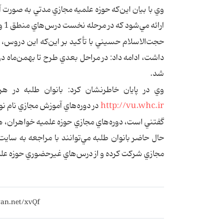
وي با بيان اين‌كه حوزه علميه مجازي مدتي به صورت 
ارائه مي‌شود كه در مرحله نخست درس‌هاي منطق 1 و مبادي العربية 4 در سامانه قرار گرفته است.
حجت‌الاسلام حسيني با تأکيد بر اين‌كه اين دروس،
داشت، ادامه داد: در مراحل بعدي طرح تا بهمن‌ماه 
شد.
وي در پايان خاطرنشان کرد: بانوان طلبه در هر
http://vu.whc.ir
در دوره‌هاي آموزش مجازي نام ن
گفتني است، دوره‌هاي مجازي حوزه علميه خواهران، همز
حال حاضر بانوان طلبه مي‌توانند با مراجعه به سايت
مجازي شركت كرده و از درس‌هاي غيرحضوري حوزه علمي