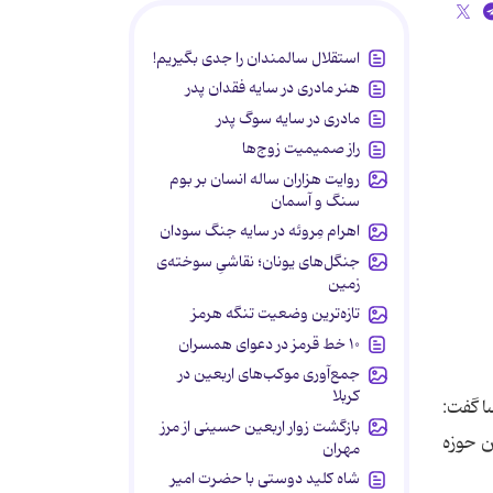
استقلال سالمندان را جدی بگیریم!
هنر مادری در سایه‌ فقدان پدر
مادری در سایه سوگ پدر
راز صمیمیت زوج‌ها
روایت هزاران ساله انسان بر بوم
سنگ و آسمان
اهرام مِروئه در سایه جنگ سودان
جنگل‌های یونان؛ نقاشیِ سوخته‌ی
زمین
تازه‌ترین وضعیت تنگه هرمز
۱۰ خط قرمز در دعوای همسران
جمع‌آوری موکب‌های اربعین در
کربلا
ا گفت:
بازگشت زوار اربعین حسینی از مرز
ن حوزه
مهران
شاه کلید دوستی با حضرت امیر