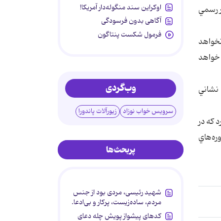
اوکراین سند منگوله‌دار آمریکا!
ر رسمي
آگاهی بدون فرسودگی
فرمول شکست پنتاگون
نخواهد
 خواهد
وب‌گردی
نشاني
سرویس خواب نوزاد
زیورآلات پاندورا
 كه در
‌ه‌هاي
پربحث‌ها
شهید رئیسی، مردی بود از جنس
مردم، ساده‌زیست، پرکار و بی‌ادعا.
کدهای پیشواز پویش چله دعای