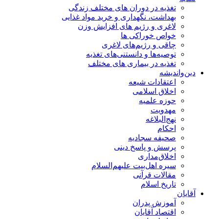
تغذیه در دوران های مختلف زندگی
بهداشت، نگهداری و خرید مواد غذایی
لاغری و رژیم های افزایش وزن
خواص خوراكی ها
چاقی و رژیم‌های لاغری
توصیه‌ها و دانستنی‌های تغذیه
تغذیه در بیماری های مختلف
دین‌واندیشه
اعتقادات شیعه
اخلاق اسلامی
حوزه علمیه
مهدویت
نهج‌البلاغه
احکام
صحیفه سجادیه
پرسش و پاسخ دینی
اخلاق‌مداری
سیره اهل‌بیت علیهم‌السلام
مقالات قرآنی
تاریخ اسلام
آقایان
آموزش پدران
اقتصاد آقایان