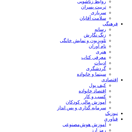
روابط زناشویی
تربیت پسران
سربازی
سلامت آقایان
فرهنگی
رسانه
زنگ نگارش
تلویزیون و نمایش خانگی
نام آوران
هنری
معرفی کتاب
ادبیات
گردشگری
سینما و خانواده
اقتصادی
کیف پول
اقتصاد خانواده
کسب و کار
آموزش مالی کودکان
سرمایه گذاری و پس انداز
نیوزیک
فناوری
آموزش هوش‌مصنوعی
رمز ارز