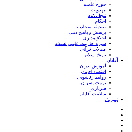
حوزه علمیه
مهدویت
نهج‌البلاغه
احکام
صحیفه سجادیه
پرسش و پاسخ دینی
اخلاق‌مداری
سیره اهل‌بیت علیهم‌السلام
مقالات قرآنی
تاریخ اسلام
آقایان
آموزش پدران
اقتصاد آقایان
روابط زناشویی
تربیت پسران
سربازی
سلامت آقایان
نیوزیک