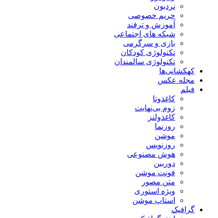
نردبون
حریم خصوصی
آموزش و ترفند
شبکه های اجتماعی
بازی و سرگرمی
تکنولوژی کودکان
تکنولوژی سالمندان
کهکشانی‌ها
مجله عکس
فیلم
کاغذوتا
زوم بی‌نهایت
کاغذولنز
روزنما
موشن
روزنویس
هوش مصنوعی
دوربین
فونت موشن
متن مصور
ویژه استوری
استاپ موشن
گرافیک