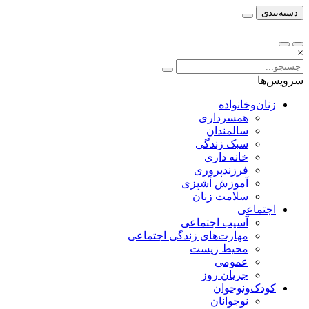
دسته‌بندی
×
سرویس‌ها
زنان‌وخانواده
همسرداری
سالمندان
سبک زندگی
خانه داری
فرزندپروری
آموزش آشپزی
سلامت زنان
اجتماعی
آسیب اجتماعی
مهارت‌های زندگی اجتماعی
محیط زیست
عمومی
جریان روز
کودک‌ونوجوان
نوجوانان