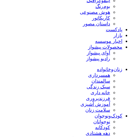
اینفوگرافیک
بوم‌رنگ
هوش مصنوعی
کاریکاتور
داستان مصور
پادکست
بازار
اخبار موسسه
محصولات پیشواز
آوای پیشواز
رادیو پیشواز
زنان‌وخانواده
همسرداری
سالمندان
سبک زندگی
خانه داری
فرزندپروری
آموزش آشپزی
سلامت زنان
کودک‌ونوجوان
نوجوانان
کودکانه
دهه هشتادی