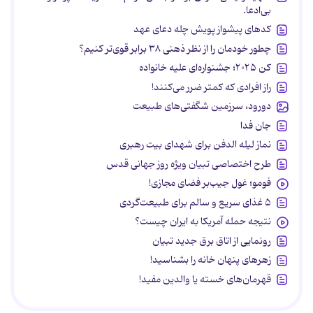
بی‌ادعا.
کدهای پیشواز پویش چله دعای عهد
چطور خودمان را از نظر ذهنی ۳۸ برابر قوی‌تر کنیم؟
کن ۲۰۲۵؛ جشنواره‌ای علیه خانواده
راز افرادی که کمتر ضرر می‌کنند!
دورود، سرزمین شگفتی‌های طبیعت
جان فدا
نماز لیله الدفن برای شهدای بیت رهبری
طرح اختصاصی تبیان ویژه روز جهانی قدس
فومو؛ غول جیب‌بر فضای مجازی!
۵ غذای سریع و سالم برای طبیعت‌گردی
نتیجه حمله آمریکا به ایران چیست؟
رونمایی از اتاق برق جدید تبیان
زهرهای پنهان خانه را بشناسید!
قهرمان‌های خسته یا والدین مفید!