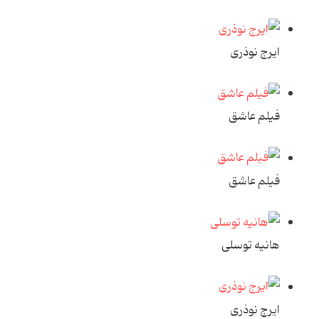
ایرج نوذری
فیلم عاشق
فیلم عاشق
هانیه توسلی
ایرج نوذری