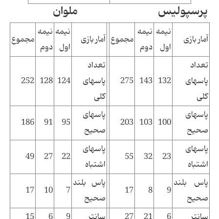
پرسپولیس ملوان
نیمه
نیمه
نیمه
نیمه
آمار بازی
مجموع
آمار بازی
مجموع
اول
دوم
اول
دوم
تعداد
تعداد
پاسهای
132
143
275
پاسهای
124
128
252
كلی
كلی
پاسهای
پاسهای
186
91
95
203
103
100
صحیح
صحیح
پاسهای
پاسهای
49
27
22
55
32
23
اشتباه
اشتباه
پاس بلند
پاس بلند
17
10
7
17
8
9
صحیح
صحیح
سانتر
6
21
27
سانتر
9
6
15