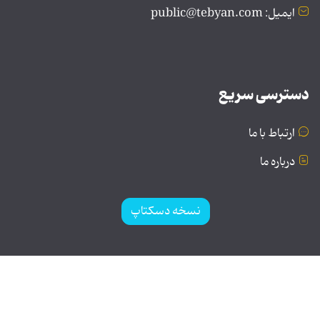
ایمیل: public@tebyan.com
دسترسی سریع
ارتباط با ما
درباره ما
نسخه دسکتاپ
© تمامی حقوق برای موسسه فرهنگی و هنری تبیان محفوظ
است | نقل مطالب با ذکر منبع بلامانع است.