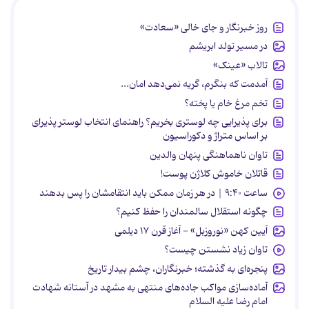
روز خبرنگار و جای خالی «سعادت»
در مسیر تولد ابریشم
تالاب «عینک»
آمدمت که بنگرم، گریه نمی‌دهد امان...
تخم مرغ خام یا پخته؟
برای پذیرایی چه لوستری بخریم؟ راهنمای انتخاب لوستر پذیرای
بر اساس متراژ و دکوراسیون
تاوان ناهماهنگی پنهان والدین
قاتلان خاموش کلاژن پوست!
ساعت ۹:۴۰ | در هر زمان ممکن باید انتقامشان را پس بدهند
چگونه استقلال سالمندان را حفظ کنیم؟
آیین کهن «نوروزبل» - آغاز قرن ۱۷ دیلمی
تاوان زیاد نشستن چیست؟
پنجره‌ای به گذشته؛ خبرنگاران، چشم بیدار تاریخ
آماده‌سازی مواکب جاده‌های منتهی به مشهد در آستانه شهادت
امام رضا علیه السلام